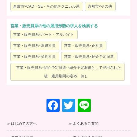
倉敷市×CAD・SE・その他テクニカル系
倉敷市×その他
営業・販売員系の他の雇用形態の求人を検索する
営業・販売員系×パート・アルバイト
営業・販売員系×派遣社員
営業・販売員系×正社員
営業・販売員系×契約社員
営業・販売員系×紹介予定派遣
営業・販売員系×紹介予定派遣->紹介予定派遣として登用された
後 雇用期間の定め 無し
F
T
Li
a
wi
n
c
tt
e
はじめての方へ
よくあるご質問
e
er