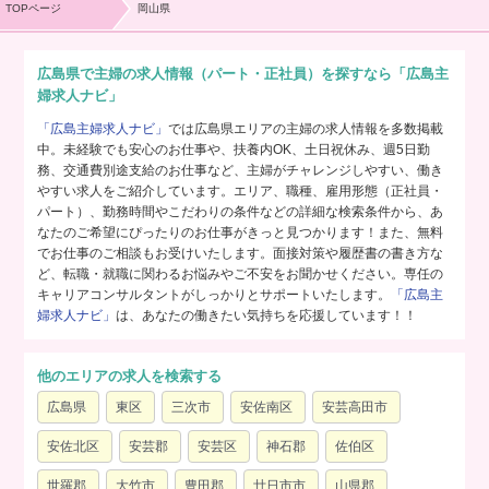
TOPページ
岡山県
広島県で主婦の求人情報（パート・正社員）を探すなら「広島主
婦求人ナビ」
「広島主婦求人ナビ」
では広島県エリアの主婦の求人情報を多数掲載
中。未経験でも安心のお仕事や、扶養内OK、土日祝休み、週5日勤
務、交通費別途支給のお仕事など、主婦がチャレンジしやすい、働き
やすい求人をご紹介しています。エリア、職種、雇用形態（正社員・
パート）、勤務時間やこだわりの条件などの詳細な検索条件から、あ
なたのご希望にぴったりのお仕事がきっと見つかります！また、無料
でお仕事のご相談もお受けいたします。面接対策や履歴書の書き方な
ど、転職・就職に関わるお悩みやご不安をお聞かせください。専任の
キャリアコンサルタントがしっかりとサポートいたします。
「広島主
婦求人ナビ」
は、あなたの働きたい気持ちを応援しています！！
他のエリアの求人を検索する
広島県
東区
三次市
安佐南区
安芸高田市
安佐北区
安芸郡
安芸区
神石郡
佐伯区
世羅郡
大竹市
豊田郡
廿日市市
山県郡