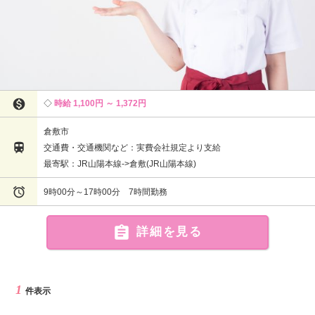

時給 1,100円 ～ 1,372円
倉敷市

交通費・交通機関など：実費会社規定より支給
最寄駅：JR山陽本線->倉敷(JR山陽本線)

9時00分～17時00分 7時間勤務

詳細を見る
1
件表示