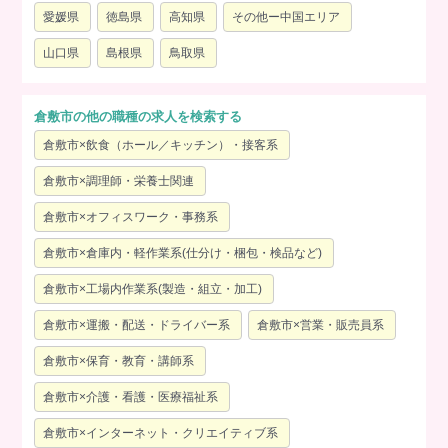
愛媛県
徳島県
高知県
その他ー中国エリア
山口県
島根県
鳥取県
倉敷市の他の職種の求人を検索する
倉敷市×飲食（ホール／キッチン）・接客系
倉敷市×調理師・栄養士関連
倉敷市×オフィスワーク・事務系
倉敷市×倉庫内・軽作業系(仕分け・梱包・検品など)
倉敷市×工場内作業系(製造・組立・加工)
倉敷市×運搬・配送・ドライバー系
倉敷市×営業・販売員系
倉敷市×保育・教育・講師系
倉敷市×介護・看護・医療福祉系
倉敷市×インターネット・クリエイティブ系