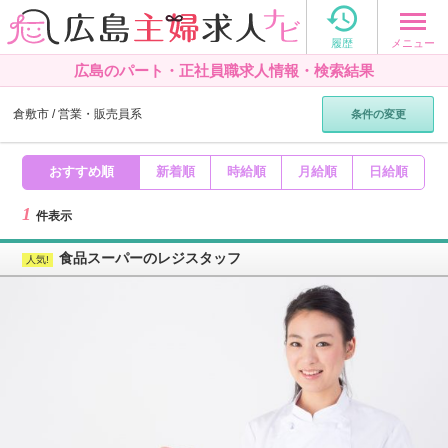

メニュー
履歴
広島のパート・正社員職求人情報・検索結果
倉敷市
営業・販売員系
条件の変更
おすすめ順
新着順
時給順
月給順
日給順
1
件表示
食品スーパーのレジスタッフ