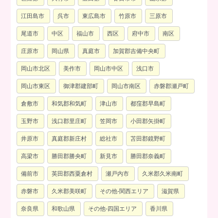
江田島市
呉市
東広島市
竹原市
三原市
尾道市
中区
福山市
西区
府中市
南区
庄原市
岡山県
真庭市
加賀郡吉備中央町
岡山市北区
美作市
岡山市中区
浅口市
岡山市東区
御津郡建部町
岡山市南区
赤磐郡瀬戸町
倉敷市
和気郡和気町
津山市
都窪郡早島町
玉野市
浅口郡里庄町
笠岡市
小田郡矢掛町
井原市
真庭郡新庄村
総社市
苫田郡鏡野町
高梁市
勝田郡勝央町
新見市
勝田郡奈義町
備前市
英田郡西粟倉村
瀬戸内市
久米郡久米南町
赤磐市
久米郡美咲町
その他-関西エリア
滋賀県
奈良県
和歌山県
その他-四国エリア
香川県