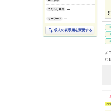
---
雇用形態
---
こだわり条件
---
キーワード

求人の表示順を変更する
加
に