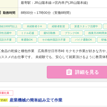
最寄駅：JR山陽本線->宮内串戸(JR山陽本線)

8時00分～17時00分（実働8時間）
勤務時間
時給1000円以上
未経験者ＯＫ
経験者歓迎
派遣スタッフ活躍中
男性活躍中
ミドル応援
週5日勤務
ブランクOK
残業月20時間
英語力不要
車通勤OK
その他外国語力不要
バイク通勤OK
研修
工食品の乾燥と梱包作業 広島県廿日市市峠 モクモク作業が好きな方や
おススメのお仕事です。 未経験でも、安心して就業頂けるように教育体

詳細を見る
派遣社員
産業機械の簡単組み立て作業