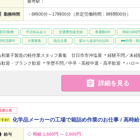
最寄駅：

・8時00分～17時00分（所定労働時間：8時間00分）
勤務時間
週5日勤務
平日休みあり
交通費別途支給
車通勤OK
時給1000
男性活躍中
大量募集
地元企業
駅から徒歩5分以内
■■特徴・就
島和菓子製造の軽作業スタッフ募集 廿日市市沖塩屋 ＊経験不問／未経
格歓迎・ブランク歓迎 ＊学歴不問／中卒・高校中退・高卒歓迎 ＊ハロー

詳細を見る
派遣社員
化学品メーカーの工場で箱詰め作業のお仕事 / 高時給 

時給 1,600円 ～ 2,000円
給与