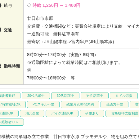

時給 1,250円 ～ 1,400円
給与
廿日市市永原
交通費・交通機関など：実費会社規定により支給 マイ

交通
ー通勤可能 無料駐車場有
最寄駅：JR山陽本線->宮内串戸(JR山陽本線)
8時00分〜17時00分（実働7.6時間）
※通勤距離によって就業時間はご相談頂けます。

勤務時間
例
7時00分〜16時00分 等
経験者歓迎
20代活躍中
30代活躍中
男性活躍中
ミドル応援
17時前退社OK
PCスキル不要
残業月20時間未満
英語力不要
交
車通勤OK
地元企業
バイク通勤OK
研修あり
資格取得支援制度
未経験者ＯＫ
業機械の簡単組み立て作業 廿日市市永原 プラモデルや、物を組み立て