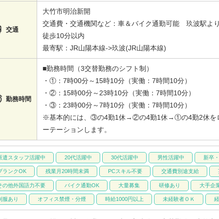
大竹市明治新開
交通費・交通機関など：車＆バイク通勤可能 玖波駅よ

交通
徒歩10分以内
最寄駅：JR山陽本線->玖波(JR山陽本線)
■勤務時間（3交替勤務のシフト制）
・①：7時00分～15時10分（実働：7時間10分）
・②：15時00分～23時10分（実働：7時間10分）

勤務時間
・③：23時00分～7時10分（実働：7時間10分）
※基本的には、③の4勤1休→②の4勤1休→①の4勤2休を
ーテーションします。
派遣スタッフ活躍中
20代活躍中
30代活躍中
男性活躍中
新卒
ブランクOK
残業月20時間未満
PCスキル不要
交通費別途支給
その他外国語力不要
バイク通勤OK
大量募集
研修あり
大手企
制服あり
オフィス禁煙・分煙
時給1000円以上
未経験者ＯＫ