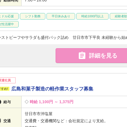

勤務時間
ミドル応援
シフト勤務
平日休みあり
時給1000円以上
経験者
女性活躍中
ーストビーフやサラダも盛付パック詰め 廿日市市下平良 未経験から始

詳細を見る
派遣社員
広島和菓子製造の軽作業スタッフ募集

時給 1,100円 ～ 1,375円
給与
廿日市市沖塩屋

交通費・交通機関など：会社規定により支給。
交通