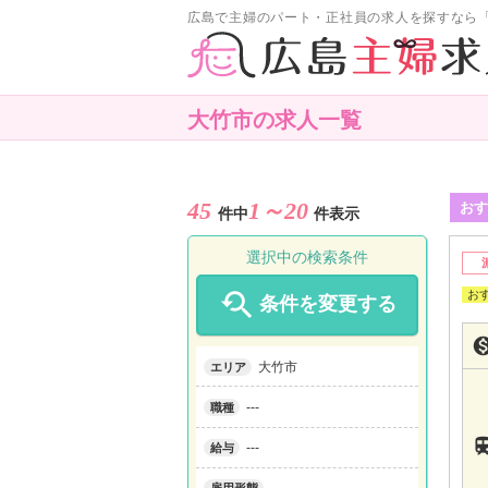
広島で主婦のパート・正社員の求人を探すなら
大竹市の求人一覧
45
1～20
おす
件中
件表示
選択中の検索条件

条件を変更する
大竹市
エリア
---
職種
---
給与