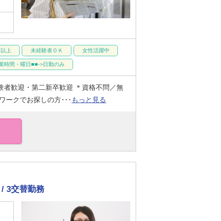
円以上
未経験者ＯＫ
女性活躍中
業時間・曜日■■->日勤のみ
験者歓迎・第二新卒歓迎 ＊資格不問／無
ワークでお探しの方･･･
もっと見る
/ 3交替勤務