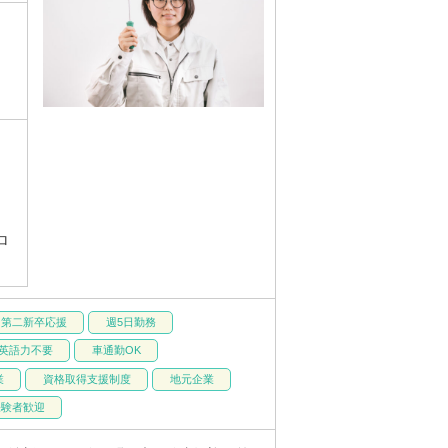
り
ロ
・第二新卒応援
週5日勤務
英語力不要
車通勤OK
業
資格取得支援制度
地元企業
経験者歓迎