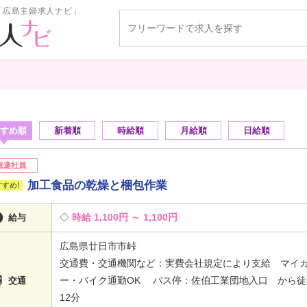
「広島主婦求人ナビ」
すめ順
新着順
時給順
月給順
日給順
派遣社員
加工食品の乾燥と梱包作業

時給 1,100円 ～ 1,100円
給与
広島県廿日市市峠
交通費・交通機関など：実費会社規定により支給 マイ

ー・バイク通勤OK バス停：佐伯工業団地入口 から徒
交通
12分