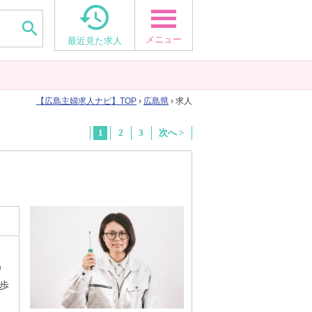


メニュー
最近見た求人
広島主婦求人ナビ
TOP
›
広島県
› 求人
1
2
3
次へ >
カ
歩