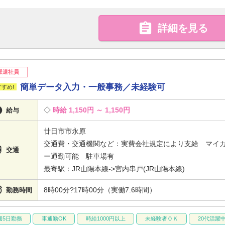

詳細を見る
派遣社員
簡単データ入力・一般事務／未経験可

時給 1,150円 ～ 1,150円
給与
廿日市市永原
交通費・交通機関など：実費会社規定により支給 マイ

交通
ー通勤可能 駐車場有
最寄駅：JR山陽本線->宮内串戸(JR山陽本線)

8時00分?17時00分（実働7.6時間）
勤務時間
週5日勤務
車通勤OK
時給1000円以上
未経験者ＯＫ
20代活躍