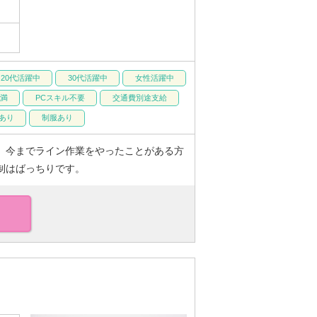
20代活躍中
30代活躍中
女性活躍中
未満
PCスキル不要
交通費別途支給
あり
制服あり
、今までライン作業をやったことがある方
制はばっちりです。