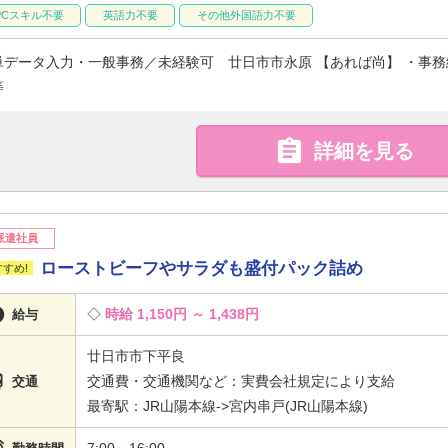
PCスキル不要
英語力不要
その他外国語力不要
単データ入力・一般事務／未経験可 廿日市市永原 【あれば尚】 ・事務
等

詳細を見る
派遣社員
ローストビーフやサラダも盛付パック詰め

時給 1,150円 ～ 1,438円
給与
廿日市市下平良

交通費・交通機関など：実費会社規定により支給
交通
最寄駅：JR山陽本線->宮内串戸(JR山陽本線)
7:00～16:00