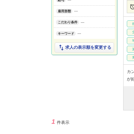
---
給与
---
雇用形態
---
こだわり条件
---
キーワード

求人の表示順を変更する
カ
が
1
件表示