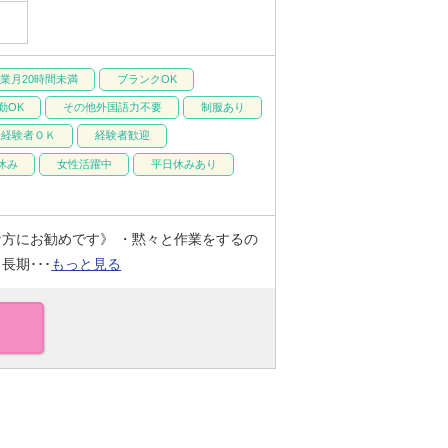
業月20時間未満
ブランクOK
勤OK
その他外国語力不要
制服あり
未経験者ＯＫ
経験者歓迎
休み
女性活躍中
平日休みあり
な方にお勧めです》 ・黙々と作業をするの
長期･･･
もっと見る