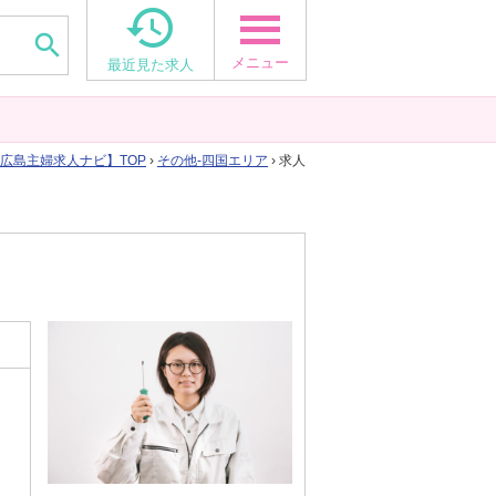


メニュー
最近見た求人
広島主婦求人ナビ
TOP
›
その他-四国エリア
› 求人