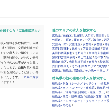
他のエリアの求人を検索する
を探すなら「広島主婦求人ナ
広島県
佐伯区
世羅郡
大竹市
豊田郡
竹原市
三原市
尾道市
中区
福山市
西
の求人情報を多数掲載中。未経
安芸高田市
安佐北区
安芸郡
安芸区
神
、週5日勤務、交通費別途支給
真庭郡新庄村
総社市
苫田郡鏡野町
高梁
きやすい求人をご紹介していま
英田郡西粟倉村
瀬戸内市
久米郡久米南町
加賀郡吉備中央町
岡山市北区
美作市
岡
）、勤務時間やこだわりの条件
岡山市南区
赤磐郡瀬戸町
倉敷市
和気郡
ぴったりのお仕事がきっと見つ
浅口郡里庄町
その他-関西エリア
滋賀県
けいたします。面接対策や履歴
愛媛県
徳島県
高知県
その他ー中国エリ
ご不安をお聞かせください。専
ートいたします。
「広島主婦求
徳島県の他の職種の求人を検索する
ています！！
徳島県×飲食（ホール／キッチン）・接客
徳島県×オフィスワーク・事務系
徳島県×
徳島県×工場内作業系(製造・組立・加工)
徳島県×営業・販売員系
徳島県×保育・教
徳島県×インターネット・クリエイティブ
徳島県×その他