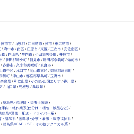
廿日市市
山県郡
江田島市
呉市
東広島市
区
府中市
南区
庄原市
東区
三次市
安佐南区
石郡
岡山県
笠岡市
小田郡矢掛町
井原市
市
勝田郡勝央町
新見市
勝田郡奈義町
備前市
赤磐市
久米郡美咲町
真庭市
山市中区
浅口市
岡山市東区
御津郡建部町
和気町
津山市
都窪郡早島町
玉野市
奈良県
和歌山県
その他-四国エリア
香川県
ア
山口県
島根県
鳥取県
系
徳島県×調理師・栄養士関連
倉庫内・軽作業系(仕分け・梱包・検品など)
徳島県×運搬・配送・ドライバー系
育・講師系
徳島県×介護・看護・医療福祉系
系
徳島県×CAD・SE・その他テクニカル系