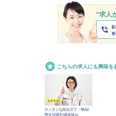
"求人
0

受

こちらの求人にも興味を
カンタンな組み立て・検品/
男女活躍中/週末休み