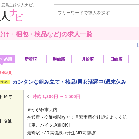
「広島主婦求人ナビ」
分け・梱包・検品など)の求人一覧
すめ順
新着順
時給順
月給順
日給順
派遣社員
カンタンな組み立て・検品/男女活躍中/週末休み

時給 1,200円 ～ 1,500円
給与
東かがわ市大内
交通費・交通機関など：月額実費会社規定より支給

交通
【車、バイク通勤OK】
最寄駅：JR高徳線->丹生(JR高徳線)