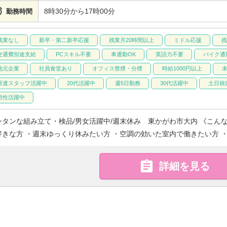

8時30分から17時00分
勤務時間
残業なし
新卒・第二新卒応援
残業月20時間以上
ミドル応援
残
交通費別途支給
PCスキル不要
車通勤OK
英語力不要
バイク通
地元企業
社員食堂あり
オフィス禁煙・分煙
時給1000円以上
派遣スタッフ活躍中
20代活躍中
週5日勤務
30代活躍中
土日祝
男性活躍中
ンタンな組み立て・検品/男女活躍中/週末休み 東かがわ市大内 《こん
好きな方 ・週末ゆっくり休みたい方 ・空調の効いた室内で働きたい方 ・

詳細を見る