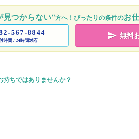
が見つからない"
お
方へ！ぴったりの条件の
82-567-8844

無料
簡単20秒!
付時間 / 24時間対応
お持ちではありませんか？