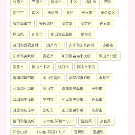
竹原市
三原市
尾道市
中区
福山市
西区
府中市
南区
庄原市
東区
三次市
安佐南区
安芸高田市
安佐北区
安芸郡
安芸区
神石郡
岡山県
新見市
勝田郡奈義町
備前市
英田郡西粟倉村
瀬戸内市
久米郡久米南町
赤磐市
久米郡美咲町
真庭市
加賀郡吉備中央町
岡山市北区
美作市
岡山市中区
浅口市
岡山市東区
御津郡建部町
岡山市南区
赤磐郡瀬戸町
倉敷市
和気郡和気町
津山市
都窪郡早島町
玉野市
浅口郡里庄町
笠岡市
小田郡矢掛町
井原市
真庭郡新庄村
総社市
苫田郡鏡野町
高梁市
勝田郡勝央町
その他-関西エリア
滋賀県
奈良県
和歌山県
その他-四国エリア
香川県
愛媛県