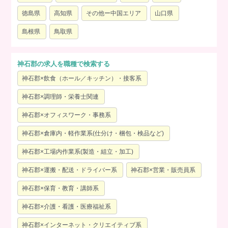
徳島県
高知県
その他ー中国エリア
山口県
島根県
鳥取県
神石郡の求人を職種で検索する
神石郡×飲食（ホール／キッチン）・接客系
神石郡×調理師・栄養士関連
神石郡×オフィスワーク・事務系
神石郡×倉庫内・軽作業系(仕分け・梱包・検品など)
神石郡×工場内作業系(製造・組立・加工)
神石郡×運搬・配送・ドライバー系
神石郡×営業・販売員系
神石郡×保育・教育・講師系
神石郡×介護・看護・医療福祉系
神石郡×インターネット・クリエイティブ系