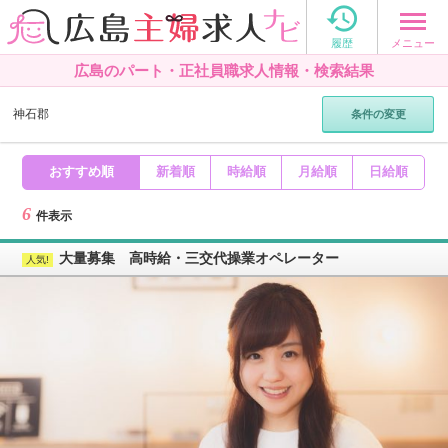

メニュー
履歴
広島のパート・正社員職求人情報・検索結果
神石郡
条件の変更
おすすめ順
新着順
時給順
月給順
日給順
6
件表示
大量募集 高時給・三交代操業オペレーター