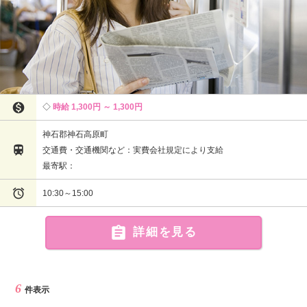

時給 1,300円 ～ 1,300円
神石郡神石高原町

交通費・交通機関など：実費会社規定により支給
最寄駅：

10:30～15:00

詳細を見る
6
件表示