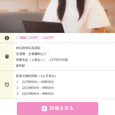

時給 1,300円 ～ 1,625円
神石郡神石高原町
交通費・交通機関など：

実費支給（上限あり）：23750円月額
最寄駅：
変形労働時間制（1か月単位）
１ (1)7時00分～16時00分

２ (2)15時00分～0時00分
３ (3)23時00分～8時00分

詳細を見る