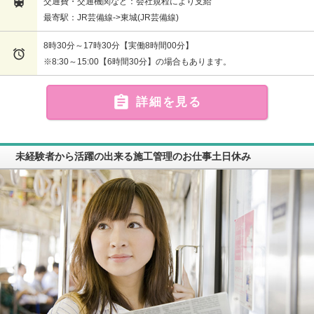

交通費・交通機関など：会社規程により支給
最寄駅：JR芸備線->東城(JR芸備線)
8時30分～17時30分【実働8時間00分】

※8:30～15:00【6時間30分】の場合もあります。

詳細を見る
未経験者から活躍の出来る施工管理のお仕事土日休み