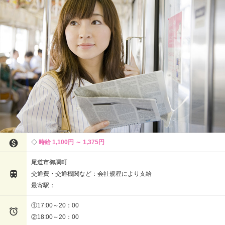

時給 1,100円 ～ 1,375円
尾道市御調町

交通費・交通機関など：会社規程により支給
最寄駅：
①17:00～20：00

②18:00～20：00