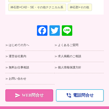
神石郡×CAD・SE・その他テクニカル系
神石郡×その他
F
T
Li
a
wi
n
c
tt
e
はじめての方へ
よくあるご質問
e
er
運営会社案内
求人掲載のご相談
b
o
無料お仕事相談
個人情報保護方針
o
お問い合わせ
k


WEB問合せ
電話問合せ