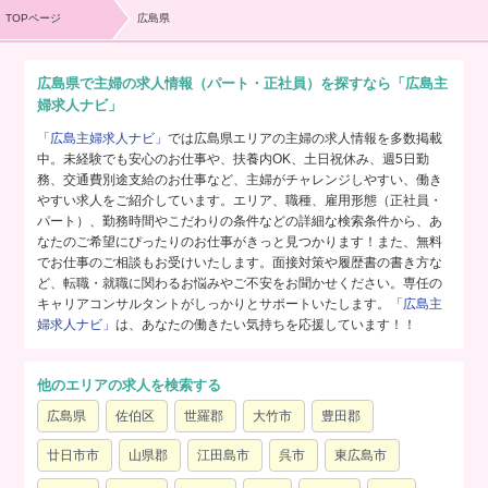
TOPページ
広島県
広島県で主婦の求人情報（パート・正社員）を探すなら「広島主
婦求人ナビ」
「広島主婦求人ナビ」
では広島県エリアの主婦の求人情報を多数掲載
中。未経験でも安心のお仕事や、扶養内OK、土日祝休み、週5日勤
務、交通費別途支給のお仕事など、主婦がチャレンジしやすい、働き
やすい求人をご紹介しています。エリア、職種、雇用形態（正社員・
パート）、勤務時間やこだわりの条件などの詳細な検索条件から、あ
なたのご希望にぴったりのお仕事がきっと見つかります！また、無料
でお仕事のご相談もお受けいたします。面接対策や履歴書の書き方な
ど、転職・就職に関わるお悩みやご不安をお聞かせください。専任の
キャリアコンサルタントがしっかりとサポートいたします。
「広島主
婦求人ナビ」
は、あなたの働きたい気持ちを応援しています！！
他のエリアの求人を検索する
広島県
佐伯区
世羅郡
大竹市
豊田郡
廿日市市
山県郡
江田島市
呉市
東広島市