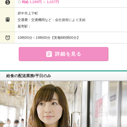

時給 1,100円 ～ 1,437円
府中市上下町

交通費・交通機関など：会社規程により支給
最寄駅：

10時00分～19時00分【実働8時間00分】

詳細を見る
給食の配送業務/平日のみ