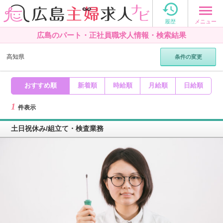

メニュー
履歴
広島のパート・正社員職求人情報・検索結果
高知県
条件の変更
おすすめ順
新着順
時給順
月給順
日給順
1
件表示
土日祝休み/組立て・検査業務