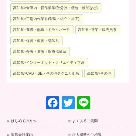
高知県×倉庫内・軽作業系(仕分け・梱包・検品など)
高知県×工場内作業系(製造・組立・加工)
高知県×運搬・配送・ドライバー系
高知県×営業・販売員系
高知県×保育・教育・講師系
高知県×介護・看護・医療福祉系
高知県×インターネット・クリエイティブ系
高知県×CAD・SE・その他テクニカル系
高知県×その他
F
T
Li
a
wi
n
c
tt
e
はじめての方へ
よくあるご質問
e
er
運営会社案内
求人掲載のご相談