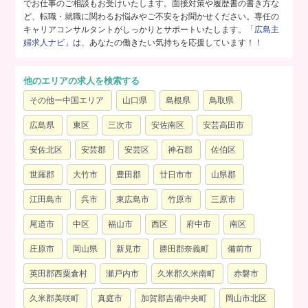
でお仕事のご相談もお受けいたします。面接対策や履歴書の書き方な
ど、転職・就職に関わるお悩みやご不安をお聞かせください。専任の
キャリアコンサルタントがしっかりとサポートいたします。
「広島主
婦求人ナビ」
は、あなたの働きたい気持ちを応援しています！！
他のエリアの求人を検索する
その他ー中国エリア
山口県
島根県
鳥取県
広島県
東区
三次市
安佐南区
安芸高田市
安佐北区
安芸郡
安芸区
神石郡
佐伯区
世羅郡
大竹市
豊田郡
廿日市市
山県郡
江田島市
呉市
東広島市
竹原市
三原市
尾道市
中区
福山市
西区
府中市
南区
庄原市
岡山県
新見市
勝田郡奈義町
備前市
英田郡西粟倉村
瀬戸内市
久米郡久米南町
赤磐市
久米郡美咲町
真庭市
加賀郡吉備中央町
岡山市北区