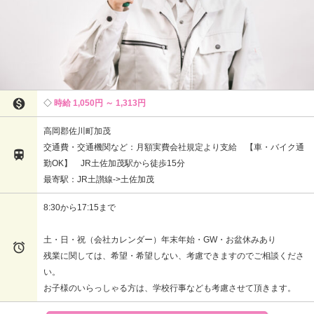

時給 1,050円 ～ 1,313円
高岡郡佐川町加茂
交通費・交通機関など：月額実費会社規定より支給 【車・バイク通

勤OK】 JR土佐加茂駅から徒歩15分
最寄駅：JR土讃線->土佐加茂
8:30から17:15まで
土・日・祝（会社カレンダー）年末年始・GW・お盆休みあり

残業に関しては、希望・希望しない、考慮できますのでご相談くださ
い。
お子様のいらっしゃる方は、学校行事なども考慮させて頂きます。