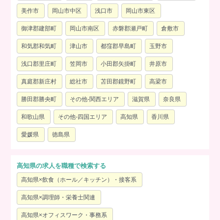
美作市
岡山市中区
浅口市
岡山市東区
御津郡建部町
岡山市南区
赤磐郡瀬戸町
倉敷市
和気郡和気町
津山市
都窪郡早島町
玉野市
浅口郡里庄町
笠岡市
小田郡矢掛町
井原市
真庭郡新庄村
総社市
苫田郡鏡野町
高梁市
勝田郡勝央町
その他-関西エリア
滋賀県
奈良県
和歌山県
その他-四国エリア
高知県
香川県
愛媛県
徳島県
高知県の求人を職種で検索する
高知県×飲食（ホール／キッチン）・接客系
高知県×調理師・栄養士関連
高知県×オフィスワーク・事務系