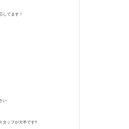
応してます！
さい
タッフが大半です!!