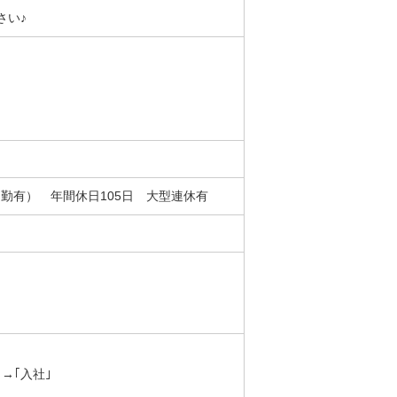
さい♪
出勤有） 年間休日105日 大型連休有
→｢入社｣