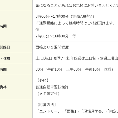
気になることがあればお気軽にお問い合わせくだ
8時00分〜17時00分（実働7.6時間）
※通勤距離によって就業時間はご相談頂けます。
時間
例
7時00分〜16時00分 等
面接より１週間程度
開始日
土,日,祝日,夏季,年末,年始週休二日制（隔週土曜
・休暇
80分（午前10分 正午60分 午後10分 休憩）
時間
【必須】
普通自動車運転免許
資格
（ＡＴ限定可）
【応募方法】
「エントリー｣→「面接｣→「現場見学会｣→｢内定｣