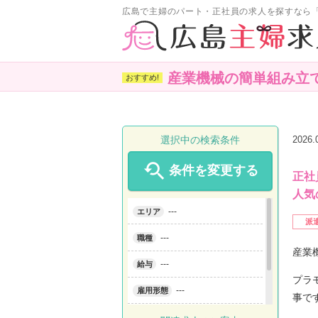
広島で主婦のパート・正社員の求人を探すなら
産業機械の簡単組み立
選択中の検索条件
2026

条件を変更する
正社
人気
---
エリア
派
---
職種
産業
---
給与
プラ
---
雇用形態
事で
---
こだわり条件