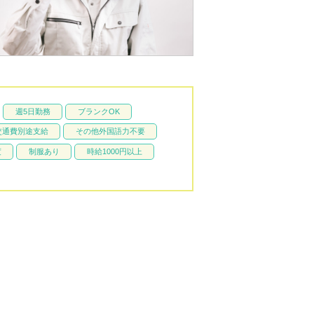
週5日勤務
ブランクOK
交通費別途支給
その他外国語力不要
度
制服あり
時給1000円以上