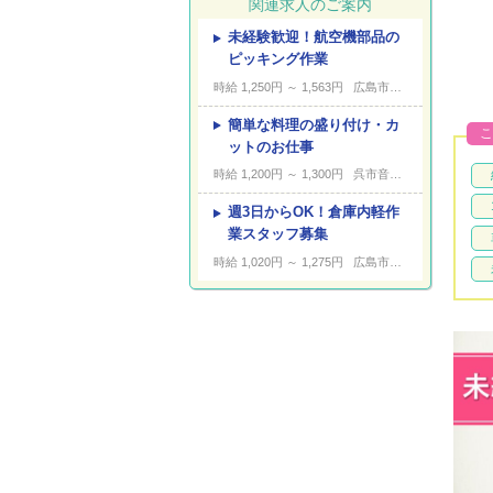
関連求人のご案内
未経験歓迎！航空機部品の
---
キーワード
ピッキング作業
時給 1,250円 ～ 1,563円
広島市中区江波沖町
簡単な料理の盛り付け・カ
こ
ットのお仕事
時給 1,200円 ～ 1,300円
呉市音戸町畑
週3日からOK！倉庫内軽作
業スタッフ募集
時給 1,020円 ～ 1,275円
広島市安佐南区伴南