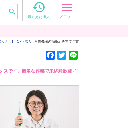


メニュー
最近見た求人
求人ナビ
TOP
›
求人
› 産業機械の簡単組み立て作業
F
T
Li
a
wi
n
c
tt
e
ンスです、簡単な作業で未経験歓迎／
e
er
b
o
o
k