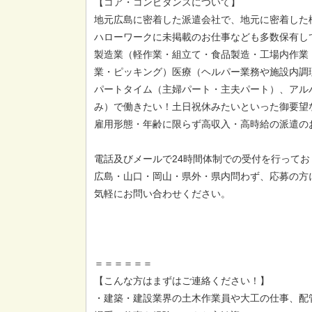
【コア・コンピタンスについて】
地元広島に密着した派遣会社で、地元に密着した
ハローワークに未掲載のお仕事なども多数保有し
製造業（軽作業・組立て・食品製造・工場内作業
業・ピッキング）医療（ヘルパー業務や施設内調
パートタイム（主婦パート・主夫パート）、アル
み）で働きたい！土日祝休みたいといった御要望
雇用形態・年齢に限らず高収入・高時給の派遣の
電話及びメールで24時間体制での受付を行ってお
広島・山口・岡山・県外・県内問わず、応募の方
気軽にお問い合わせください。
＝＝＝＝＝＝
【こんな方はまずはご連絡ください！】
・建築・建設業界の土木作業員や大工の仕事、配