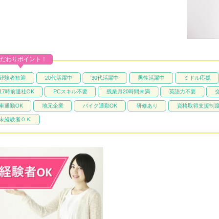
だわりポイント！
経験者歓迎
20代活躍中
30代活躍中
男性活躍中
ミドル応援
17時前退社OK
PCスキル不要
残業月20時間未満
英語力不要
車通勤OK
地元企業
バイク通勤OK
研修あり
資格取得支援制
未経験者ＯＫ