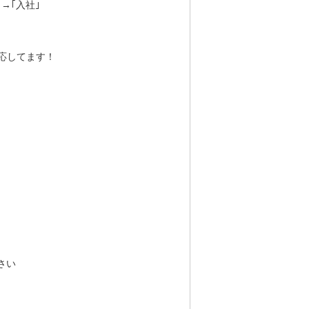
→｢入社｣
応してます！
さい