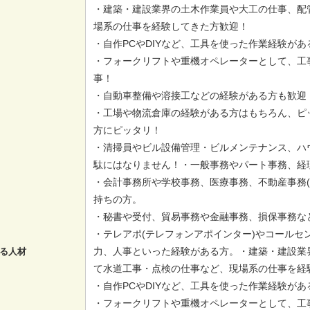
・建築・建設業界の土木作業員や大工の仕事、配
場系の仕事を経験してきた方歓迎！
・自作PCやDIYなど、工具を使った作業経験が
・フォークリフトや重機オペレーターとして、工
事！
・自動車整備や溶接工などの経験がある方も歓迎
・工場や物流倉庫の経験がある方はもちろん、ピ
方にピッタリ！
・清掃員やビル設備管理・ビルメンテナンス、ハ
駄にはなりません！・一般事務やパート事務、経
・会計事務所や学校事務、医療事務、不動産事務(
持ちの方。
・秘書や受付、貿易事務や金融事務、損保事務な
・テレアポ(テレフォンアポインター)やコールセ
力、人事といった経験がある方。・建築・建設業
る人材
て水道工事・点検の仕事など、現場系の仕事を経
・自作PCやDIYなど、工具を使った作業経験が
・フォークリフトや重機オペレーターとして、工