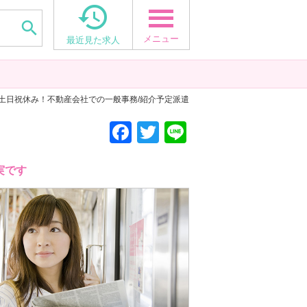


メニュー
最近見た求人
 土日祝休み！不動産会社での一般事務/紹介予定派遣
F
T
Li
a
wi
n
c
tt
e
実です
e
er
b
o
o
k