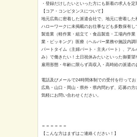
・登録だけしたいといった方にも新着の求人を定
【コア・コンピタンスについて】
地元広島に密着した派遣会社で、地元に密着した
ハローワークに未掲載のお仕事なども多数保有し
製造業（軽作業・組立て・食品製造・工場内作業
業・ピッキング）医療（ヘルパー業務や施設内調
パートタイム（主婦パート・主夫パート）、アル
み）で働きたい！土日祝休みたいといった御要望
雇用形態・年齢に限らず高収入・高時給の派遣の
電話及びメールで24時間体制での受付を行ってお
広島・山口・岡山・県外・県内問わず、応募の方
気軽にお問い合わせください。
＝＝＝＝＝＝
【こんな方はまずはご連絡ください！】