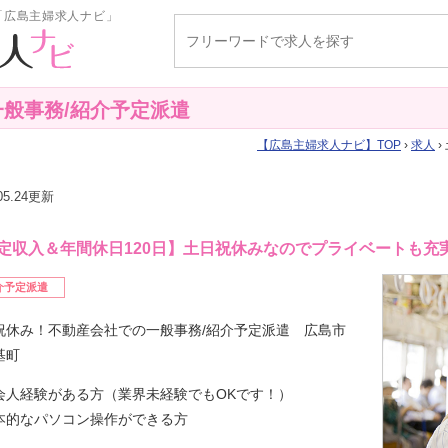
「広島主婦求人ナビ」
般事務/紹介予定派遣
広島主婦求人ナビ
TOP
›
求人
›
.05.24更新
定収入＆年間休日120日】土日祝休みなのでプライベートも充
介予定派遣
祝休み！不動産会社での一般事務/紹介予定派遣 広島市
基町
会人経験がある方（業界未経験でもOKです！）
本的なパソコン操作ができる方