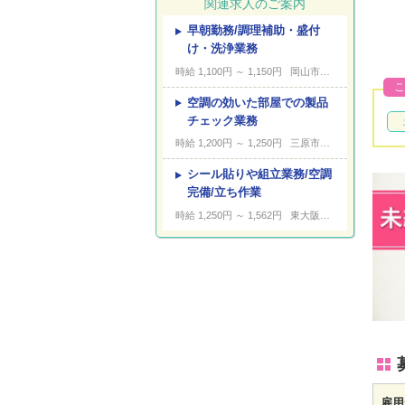
関連求人のご案内
早朝勤務/調理補助・盛付
---
キーワード
け・洗浄業務
時給 1,100円 ～ 1,150円
岡山市中区倉田
こ
空調の効いた部屋での製品
チェック業務
時給 1,200円 ～ 1,250円
三原市沼田西町
シール貼りや組立業務/空調
完備/立ち作業
時給 1,250円 ～ 1,562円
東大阪市俊徳町
雇用