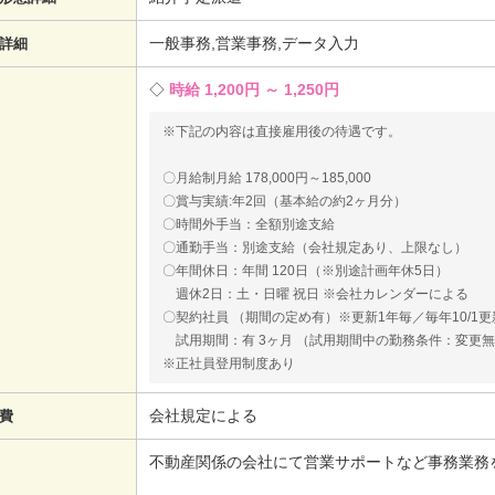
一般事務,営業事務,データ入力
詳細
時給 1,200円 ～ 1,250円
※下記の内容は直接雇用後の待遇です。
〇月給制月給 178,000円～185,000
〇賞与実績:年2回（基本給の約2ヶ月分）
〇時間外手当：全額別途支給
〇通勤手当：別途支給（会社規定あり、上限なし）
〇年間休日：年間 120日（※別途計画年休5日）
週休2日：土・日曜 祝日 ※会社カレンダーによる
〇契約社員 （期間の定め有）※更新1年毎／毎年10/1更
試用期間：有 3ヶ月 （試用期間中の勤務条件：変更
※正社員登用制度あり
会社規定による
費
不動産関係の会社にて営業サポートなど事務業務