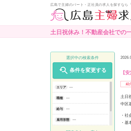
広島で主婦のパート・正社員の求人を探すなら
土日祝休み！不動産会社での一
選択中の検索条件
2026

条件を変更する
【安
紹
---
エリア
土日
---
職種
中区
---
給与
・社
---
雇用形態
・基
---
こだわり条件