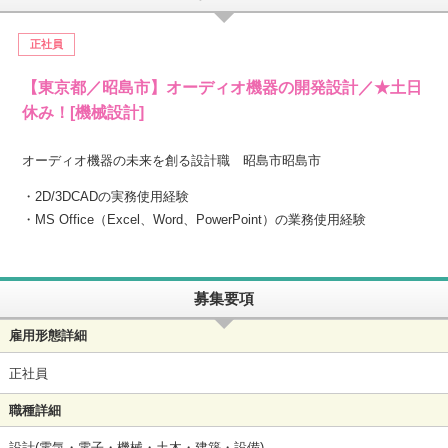
正社員
【東京都／昭島市】オーディオ機器の開発設計／★土日
休み！[機械設計]
オーディオ機器の未来を創る設計職 昭島市昭島市
・2D/3DCADの実務使用経験
・MS Office（Excel、Word、PowerPoint）の業務使用経験
募集要項
雇用形態詳細
正社員
職種詳細
設計(電気・電子・機械・土木・建築・設備)