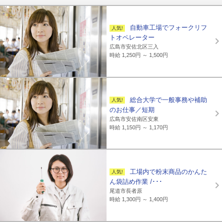
自動車工場でフォークリフ
トオペレーター
広島市安佐北区三入
時給 1,250円 ～ 1,500円
総合大学で一般事務や補助
のお仕事／短期
広島市安佐南区安東
時給 1,150円 ～ 1,170円
工場内で粉末商品のかんた
ん袋詰め作業 /･･･
尾道市長者原
時給 1,300円 ～ 1,400円