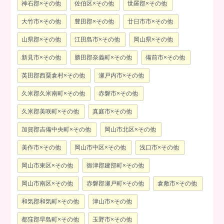
神石郡×その他
佐伯区×その他
世羅郡×その他
大竹市×その他
豊田郡×その他
廿日市市×その他
山県郡×その他
江田島市×その他
岡山県×その他
新見市×その他
勝田郡奈義町×その他
備前市×その他
英田郡西粟倉村×その他
瀬戸内市×その他
久米郡久米南町×その他
赤磐市×その他
久米郡美咲町×その他
真庭市×その他
加賀郡吉備中央町×その他
岡山市北区×その他
美作市×その他
岡山市中区×その他
浅口市×その他
岡山市東区×その他
御津郡建部町×その他
岡山市南区×その他
赤磐郡瀬戸町×その他
倉敷市×その他
和気郡和気町×その他
津山市×その他
都窪郡早島町×その他
玉野市×その他