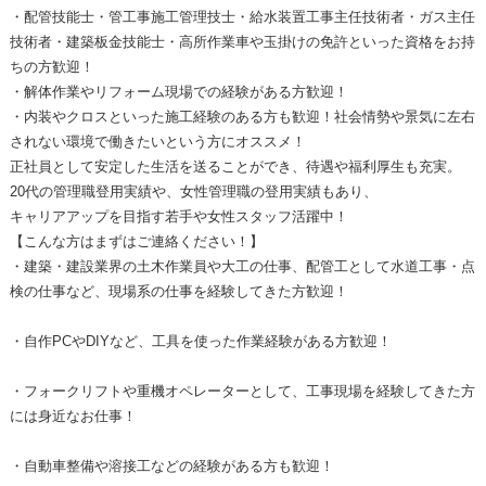
・配管技能士・管工事施工管理技士・給水装置工事主任技術者・ガス主任
技術者・建築板金技能士・高所作業車や玉掛けの免許といった資格をお持
ちの方歓迎！
・解体作業やリフォーム現場での経験がある方歓迎！
・内装やクロスといった施工経験のある方も歓迎！社会情勢や景気に左右
されない環境で働きたいという方にオススメ！
正社員として安定した生活を送ることができ、待遇や福利厚生も充実。
20代の管理職登用実績や、女性管理職の登用実績もあり、
キャリアアップを目指す若手や女性スタッフ活躍中！
【こんな方はまずはご連絡ください！】
・建築・建設業界の土木作業員や大工の仕事、配管工として水道工事・点
検の仕事など、現場系の仕事を経験してきた方歓迎！
・自作PCやDIYなど、工具を使った作業経験がある方歓迎！
・フォークリフトや重機オペレーターとして、工事現場を経験してきた方
には身近なお仕事！
・自動車整備や溶接工などの経験がある方も歓迎！