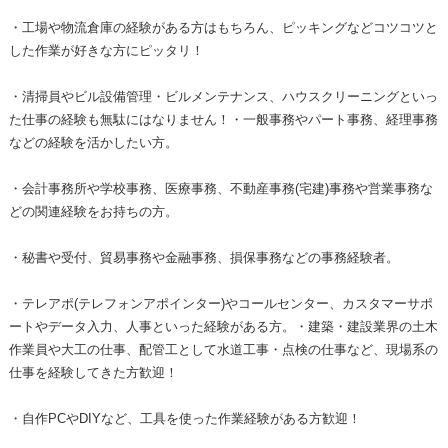
・工場や物流倉庫の経験がある方はもちろん、ピッキングなどコツコツと
した作業が好きな方にピッタリ！
・清掃員やビル設備管理・ビルメンテナンス、ハウスクリーニングといっ
た仕事の経験も無駄にはなりません！・一般事務やパート事務、経理事務
などの経験を活かしたい方。
・会計事務所や学校事務、医療事務、不動産事務(宅建)事務や営業事務な
どの関連経験をお持ちの方。
・秘書や受付、貿易事務や金融事務、損保事務などの事務経験者。
・テレアポ(テレフォンアポインター)やコールセンター、カスタマーサポ
ートやデータ入力、人事といった経験がある方。・建築・建設業界の土木
作業員や大工の仕事、配管工として水道工事・点検の仕事など、現場系の
仕事を経験してきた方歓迎！
・自作PCやDIYなど、工具を使った作業経験がある方歓迎！