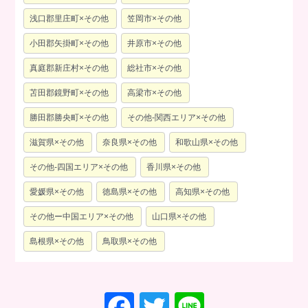
浅口郡里庄町×その他
笠岡市×その他
小田郡矢掛町×その他
井原市×その他
真庭郡新庄村×その他
総社市×その他
苫田郡鏡野町×その他
高梁市×その他
勝田郡勝央町×その他
その他-関西エリア×その他
滋賀県×その他
奈良県×その他
和歌山県×その他
その他-四国エリア×その他
香川県×その他
愛媛県×その他
徳島県×その他
高知県×その他
その他ー中国エリア×その他
山口県×その他
島根県×その他
鳥取県×その他
F
T
Li