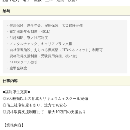
給与
・健康保険、厚生年金、雇用保険、労災保険完備
・確定拠出年金制度（401k）
・引越補助、寮／社宅制度
・メンタルチェック、キャリアプラン支援
・自社保養施設、えらべる倶楽部（JTBベネフィット）利用可
・資格取得支援制度（受験費用負担、祝い金）
・KENスクール割引
・慶弔金制度
仕事内容
■福利厚生充実■
◎200種類以上の育成カリキュラム＋スクール完備
◎借上社宅制度もあり、遠方でも安心
◎資格取得支援制度にて、最大10万円の支援あり
【業務内容】