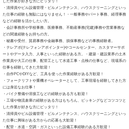
した作業が好きな方にピッタリ！
・清掃員やビル設備管理・ビルメンテナンス、ハウスクリーニングといっ
た仕事の経験も無駄にはなりません！・一般事務やパート事務、経理事務
などの経験を活かしたい方。
・会計事務所や学校事務、医療事務、不動産事務(宅建)事務や営業事務な
どの関連経験をお持ちの方。
・秘書や受付、貿易事務や金融事務、損保事務などの事務経験者。
・テレアポ(テレフォンアポインター)やコールセンター、カスタマーサポ
ートやデータ入力、人事といった経験がある方。・建築・建設業界の土木
作業員や大工の仕事、配管工として水道工事・点検の仕事など、現場系の
仕事を経験してきた方歓迎！
・自作PCやDIYなど、工具を使った作業経験がある方歓迎！
・フォークリフトや重機オペレーターとして、工事現場を経験してきた方
には身近なお仕事！
・バイク整備や溶接工などの経験がある方も歓迎！
・工場や物流倉庫の経験がある方はもちろん、ピッキングなどコツコツと
した作業が好きな方にピッタリ！
・清掃員やビル設備管理・ビルメンテナンス、ハウスクリーニングといっ
た仕事に興味がある方からの応募も大歓迎！
・配管・水道・空調・ガスといった設備工事経験のある方歓迎！