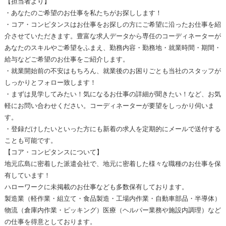
【担当者より】
・あなたのご希望のお仕事を私たちがお探しします！
・コア・コンピタンスはお仕事をお探しの方にご希望に沿ったお仕事を紹
介させていただきます。豊富な求人データから専任のコーディネーターが
あなたのスキルやご希望をふまえ、勤務内容・勤務地・就業時間・期間・
給与などご希望のお仕事をご紹介します。
・就業開始前の不安はもちろん、就業後のお困りごとも当社のスタッフが
しっかりとフォロー致します！
・まずは見学してみたい！気になるお仕事の詳細が聞きたい！など、お気
軽にお問い合わせください。コーディネーターが要望をしっかり伺いま
す。
・登録だけしたいといった方にも新着の求人を定期的にメールで送付する
ことも可能です。
【コア・コンピタンスについて】
地元広島に密着した派遣会社で、地元に密着した様々な職種のお仕事を保
有しています！
ハローワークに未掲載のお仕事なども多数保有しております。
製造業（軽作業・組立て・食品製造・工場内作業・自動車部品・半導体）
物流（倉庫内作業・ピッキング）医療（ヘルパー業務や施設内調理）など
の仕事を得意としております。