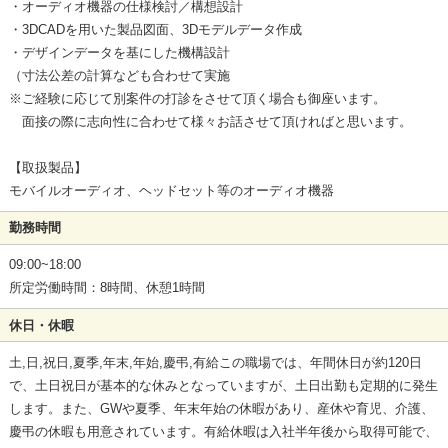
・オーディオ機器の仕様検討／構想設計
・3DCADを用いた製品図面、3Dモデルデータ作成
・デザインデータを基にした機構設計
（寸法公差の計算なども合わせて実施
※ご経験に応じて別案件の打診をさせて頂く場合も御座います。
面接の際に志向性に合わせて様々お話させて頂ければと思います。
【取扱製品】
モバイルオーディオ、ヘッドセット等のオーディオ機器
勤務時間
09:00~18:00
所定労働時間：8時間、休憩1時間
休日・休暇
土,日,祝日,夏季,年末,年始,慶弔,有給この職場では、年間休日が約120日
で、土日祝日が基本的な休みとなっていますが、土日出勤も定期的に発生
します。また、GWや夏季、年末年始の休暇があり、産休や育児、介護、
慶弔の休暇も用意されています。有給休暇は入社半年後から取得可能で、