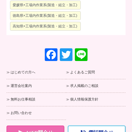
愛媛県×工場内作業系(製造・組立・加工)
徳島県×工場内作業系(製造・組立・加工)
高知県×工場内作業系(製造・組立・加工)
F
T
Li
a
wi
n
c
tt
e
はじめての方へ
よくあるご質問
e
er
運営会社案内
求人掲載のご相談
b
o
無料お仕事相談
個人情報保護方針
o
お問い合わせ
k