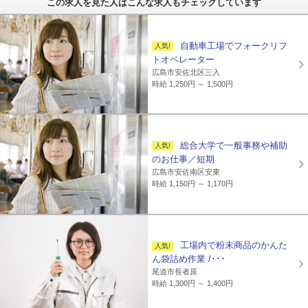
この求人を見た人はこんな求人もチェックしています
自動車工場でフォークリフ
トオペレーター
広島市安佐北区三入
時給 1,250円 ～ 1,500円
総合大学で一般事務や補助
のお仕事／短期
広島市安佐南区安東
時給 1,150円 ～ 1,170円
工場内で粉末商品のかんた
ん袋詰め作業 /･･･
尾道市長者原
時給 1,300円 ～ 1,400円