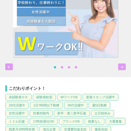


こだわりポイント！
未経験者ＯＫ
経験者歓迎
WワークOK
派遣スタッフ活躍中
20代活躍中
1日7時間以下勤務
30代活躍中
週5日勤務
女性活躍中
扶養控除内
新卒・第二新卒応援
土日祝休み
ミドル応援
17時前退社OK
ブランクOK
残業なし
大量募集
残業月20時間未満
地元企業
交通費別途支給
服装自由