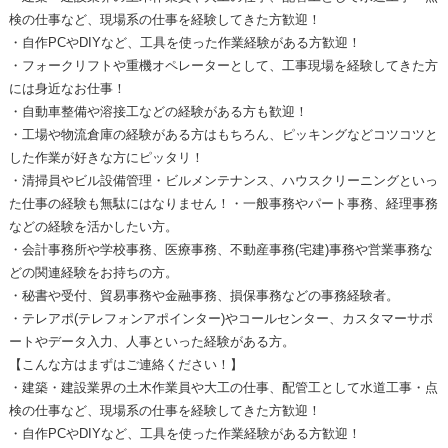
検の仕事など、現場系の仕事を経験してきた方歓迎！
・自作PCやDIYなど、工具を使った作業経験がある方歓迎！
・フォークリフトや重機オペレーターとして、工事現場を経験してきた方
には身近なお仕事！
・自動車整備や溶接工などの経験がある方も歓迎！
・工場や物流倉庫の経験がある方はもちろん、ピッキングなどコツコツと
した作業が好きな方にピッタリ！
・清掃員やビル設備管理・ビルメンテナンス、ハウスクリーニングといっ
た仕事の経験も無駄にはなりません！・一般事務やパート事務、経理事務
などの経験を活かしたい方。
・会計事務所や学校事務、医療事務、不動産事務(宅建)事務や営業事務な
どの関連経験をお持ちの方。
・秘書や受付、貿易事務や金融事務、損保事務などの事務経験者。
・テレアポ(テレフォンアポインター)やコールセンター、カスタマーサポ
ートやデータ入力、人事といった経験がある方。
【こんな方はまずはご連絡ください！】
・建築・建設業界の土木作業員や大工の仕事、配管工として水道工事・点
検の仕事など、現場系の仕事を経験してきた方歓迎！
・自作PCやDIYなど、工具を使った作業経験がある方歓迎！