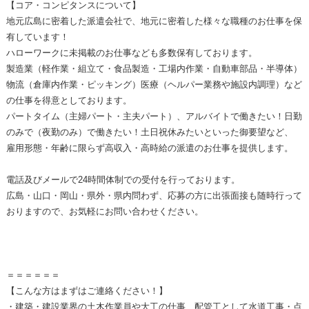
【コア・コンピタンスについて】
地元広島に密着した派遣会社で、地元に密着した様々な職種のお仕事を保
有しています！
ハローワークに未掲載のお仕事なども多数保有しております。
製造業（軽作業・組立て・食品製造・工場内作業・自動車部品・半導体）
物流（倉庫内作業・ピッキング）医療（ヘルパー業務や施設内調理）など
の仕事を得意としております。
パートタイム（主婦パート・主夫パート）、アルバイトで働きたい！日勤
のみで（夜勤のみ）で働きたい！土日祝休みたいといった御要望など、
雇用形態・年齢に限らず高収入・高時給の派遣のお仕事を提供します。
電話及びメールで24時間体制での受付を行っております。
広島・山口・岡山・県外・県内問わず、応募の方に出張面接も随時行って
おりますので、お気軽にお問い合わせください。
＝＝＝＝＝＝
【こんな方はまずはご連絡ください！】
・建築・建設業界の土木作業員や大工の仕事、配管工として水道工事・点