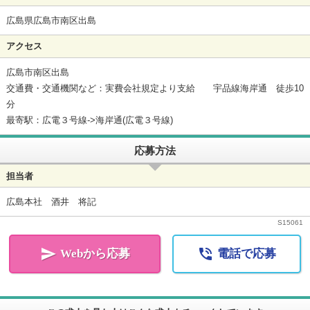
広島県広島市南区出島
アクセス
広島市南区出島
交通費・交通機関など：実費会社規定より支給 宇品線海岸通 徒歩10
分
最寄駅：広電３号線->海岸通(広電３号線)
応募方法
担当者
広島本社 酒井 将記
S
15061


Webから応募
電話で応募