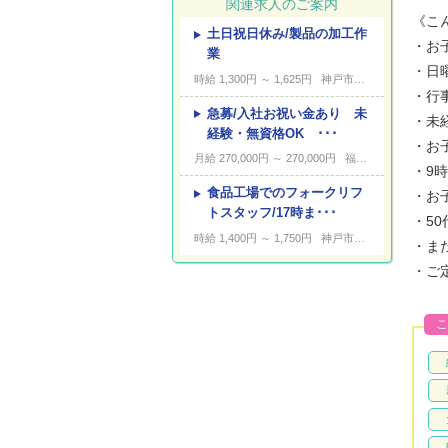
関連求人のご案内
《こ
土日祝日休み/製品の加工作
---
キーワード
・お
業
・日
時給 1,300円 ～ 1,625円
神戸市東灘区向洋町西
・行
急募/入社お祝い金あり 未
・未
経験・無資格OK ･･･
・お
月給 270,000円 ～ 270,000円
福山市新涯町
・9
食品工場でのフォークリフ
・お
トスタッフ/17時ま･･･
・5
時給 1,400円 ～ 1,750円
神戸市東灘区
・ま
・ご
こ