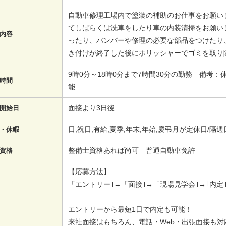
自動車修理工場内で塗装の補助のお仕事をお願い
てしばらくは洗車をしたり車の内装清掃をお願い
内容
ったり、バンパーや修理の必要な部品をつけたり
き付けが終了した後にポリッシャーでゴミを取り
9時0分～18時0分まで7時間30分の勤務 備考
時間
能
面接より3日後
開始日
日,祝日,有給,夏季,年末,年始,慶弔月が定休日/隔
・休暇
整備士資格あれば尚可 普通自動車免許
資格
【応募方法】
「エントリー｣→「面接｣→「現場見学会｣→｢内定｣
エントリーから最短1日で内定も可能！
来社面接はもちろん、電話・Web・出張面接も対