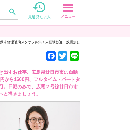


メニュー
最近見た求人
 自動車修理補助スタッフ募集！未経験歓迎 残業無し
F
T
Li
a
wi
n
c
tt
e
き出すお仕事。広島県廿日市市の自動
円から1600円、フルタイム・パートタ
e
er
可。日勤のみで、広電２号線廿日市市
b
へと導きましょう。
o
o
k