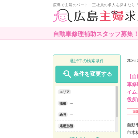
広島で主婦のパート・正社員の求人を探すなら
自動車修理補助スタッフ募集
選択中の検索条件
2026

条件を変更する
【自
車修
イム
---
エリア
役所
---
職種
派
---
給与
自動
---
雇用形態
市木
---
こだわり条件