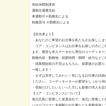
有給休暇制度有
通勤交通費支給
車通勤可※勤務先による
制服貸与 ※勤務先による
【担当者より】
・あなたのご希望のお仕事を私たちがお探ししま
・コア・コンピタンスはお仕事をお探しの方にご
ます。豊富な求人データから専任のコーディネー
勤務内容・勤務地・就業時間・期間・給与などご
・就業開始前の不安はもちろん、就業後のお困り
ー致します！
・まずは見学してみたい！気になるお仕事の詳細
ください。コーディネーターが要望をしっかり伺
・登録だけしたいといった方にも新着の求人を定
【コア・コンピタンスについて】
地元広島に密着した派遣会社で、地元に密着した
ハローワークに未掲載のお仕事なども多数保有し