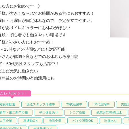
んな方にお勧めです 》
子様が大きくなられてお時間がある方にもおすすめ！
曜日・月曜日が固定休みなので、予定が立てやすい。
事がありイレギュラーにお休みがほしい
経験・初心者でも働きやすい職場です
子様が小さい方にもおすすめ！
時～13時などの時間などにも対応可能
子さんが体調不良などでのお休みも考慮可能
0代～60代男性スタッフも活躍中！
だまだ元気に働きたい
定年後のお時間の有効活用にも
だわりポイント！
経験者歓迎
派遣スタッフ活躍中
20代活躍中
30代活躍中
男性
新卒・第二新卒応援
平日休みあり
シニア応援
残業月20時間以上
大手企業
車通勤OK
地元企業
バイク通勤OK
制服あり
時給1000円以上
未経験者ＯＫ