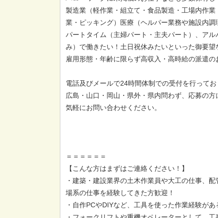
製造業（軽作業・組立て・食品製造・工場内作業
業・ピッキング）医療（ヘルパー業務や施設内調
パートタイム（主婦パート・主夫パート）、アル
み）で働きたい！土日祝休みたいといった御要望
雇用形態・年齢に限らず高収入・高時給の派遣の
電話及びメールで24時間体制での受付を行ってお
広島・山口・岡山・県外・県内問わず、応募の方
気軽にお問い合わせください。
＝＝＝＝＝＝
【こんな方はまずはご連絡ください！】
・建築・建設業界の土木作業員や大工の仕事、配
場系の仕事を経験してきた方歓迎！
・自作PCやDIYなど、工具を使った作業経験が
・フォークリフトや重機オペレーターとして、工