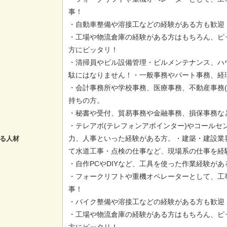
事！
・自動車整備や溶接工などの経験がある方も歓迎
・工場や物流倉庫の経験がある方はもちろん、ピ
方にピッタリ！
・清掃員やビル設備管理・ビルメンテナンス、ハ
駄にはなりません！・一般事務やパート事務、経
・会計事務所や学校事務、医療事務、不動産事務(
持ちの方。
・秘書や受付、貿易事務や金融事務、損保事務な
・テレアポ(テレフォンアポインター)やコールセ
力、人事といった経験がある方。・建築・建設業
る人材
て水道工事・点検の仕事など、現場系の仕事を経
・自作PCやDIYなど、工具を使った作業経験が
・フォークリフトや重機オペレーターとして、工
事！
・バイク整備や溶接工などの経験がある方も歓迎
・工場や物流倉庫の経験がある方はもちろん、ピ