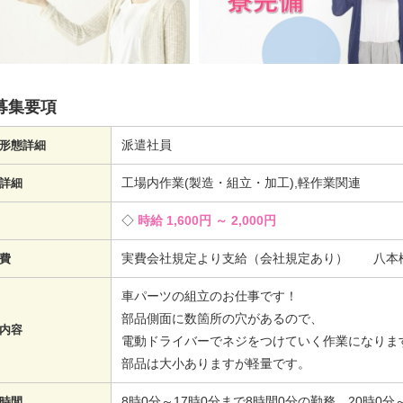
募集要項
派遣社員
形態詳細
工場内作業(製造・組立・加工),軽作業関連
詳細
時給 1,600円 ～ 2,000円
実費会社規定より支給（会社規定あり） 八本松
費
車パーツの組立のお仕事です！
部品側面に数箇所の穴があるので、
内容
電動ドライバーでネジをつけていく作業になりま
部品は大小ありますが軽量です。
8時0分～17時0分まで8時間0分の勤務 20時
時間