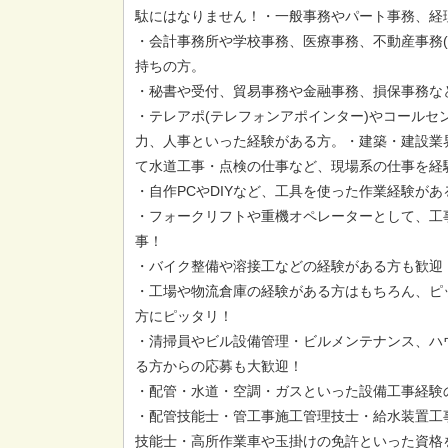
駄にはなりません！・一般事務やパート事務、経
・会計事務所や学校事務、医療事務、不動産事務(
持ちの方。
・秘書や受付、貿易事務や金融事務、損保事務な
・テレアポ(テレフォンアポインター)やコールセ
力、人事といった経験がある方。・建築・建設業
て水道工事・点検の仕事など、現場系の仕事を経
・自作PCやDIYなど、工具を使った作業経験が
・フォークリフトや重機オペレーターとして、工
事！
・バイク整備や溶接工などの経験がある方も歓迎
・工場や物流倉庫の経験がある方はもちろん、ピ
方にピッタリ！
・清掃員やビル設備管理・ビルメンテナンス、ハ
る方からの応募も大歓迎！
・配管・水道・空調・ガスといった設備工事経験
・配管技能士・管工事施工管理技士・給水装置工
技能士・高所作業車や玉掛けの免許といった資格