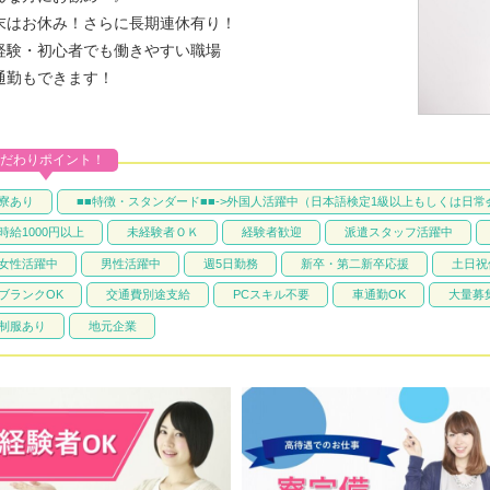
末はお休み！さらに長期連休有り！
経験・初心者でも働きやすい職場
通勤もできます！
だわりポイント！
寮あり
■■特徴・スタンダード■■->外国人活躍中（日本語検定1級以上もしくは日
時給1000円以上
未経験者ＯＫ
経験者歓迎
派遣スタッフ活躍中
女性活躍中
男性活躍中
週5日勤務
新卒・第二新卒応援
土日祝
ブランクOK
交通費別途支給
PCスキル不要
車通勤OK
大量募
制服あり
地元企業