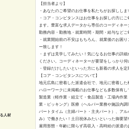
【担当者より】
・あなたのご希望のお仕事を私たちがお探ししま
・コア・コンピタンスはお仕事をお探しの方にご
ます。豊富な求人データから専任のコーディネー
勤務内容・勤務地・就業時間・期間・給与などご
・就業開始前の不安はもちろん、就業後のお困り
ー致します！
・まずは見学してみたい！気になるお仕事の詳細
ください。コーディネーターが要望をしっかり伺
・登録だけしたいといった方にも新着の求人を定
【コア・コンピタンスについて】
地元広島に密着した派遣会社で、地元に密着した
ハローワークに未掲載のお仕事なども多数保有し
製造業（軽作業・組立て・食品製造・工場内作業
業・ピッキング）医療（ヘルパー業務や施設内調
パートタイム（主婦パート・主夫パート）、アル
る人材
み）で働きたい！土日祝休みたいといった御要望
雇用形態・年齢に限らず高収入・高時給の派遣の