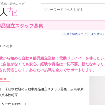
「広島主婦求人ナビ」
部品組立スタッフ募集
広島主婦求人ナビ
TOP
›
求人
.06.26更新
験から始める自動車部品組立業務！電動ドライバーを使ったシ
に自信がなくても安心。経験や資格は一切不要。新たなキャリ
をお見逃しなく。あなたの挑戦を全力でサポートします。
遣社員
給！未経験歓迎の自動車部品組立スタッフ募集 広島県東
市八本松町原
んな方にお勧め 》