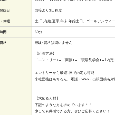
面接より3日程度
開始日
土,日,有給,夏季,年末,年始土日、ゴールデンウ
・休暇
60分
時間
経験･資格は問いません
資格
【応募方法】
「エントリー｣→「面接｣→「現場見学会｣→｢内定｣
エントリーから最短1日で内定も可能！
来社面接はもちろん、電話・Web・出張面接も対
【求める人材】
下記のような方を求めています＾＾
少しでも共感できる方、ぜひご応募ください！