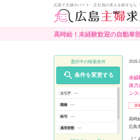
広島で主婦のパート・正社員の求人を探すなら
高時給！未経験歓迎の自動車
選択中の検索条件
2026

条件を変更する
未経
体力
ンス
---
エリア
---
職種
派
---
給与
高時
広島
---
雇用形態
《こ
---
こだわり条件