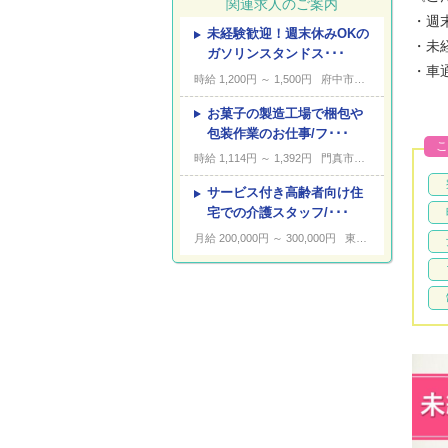
関連求人のご案内
・週
未経験歓迎！週末休みOKの
---
キーワード
・未
ガソリンスタンドス･･･
・車
時給 1,200円 ～ 1,500円
府中市高木町
お菓子の製造工場で梱包や
包装作業のお仕事/フ･･･
こ
時給 1,114円 ～ 1,392円
門真市四宮
サービス付き高齢者向け住
宅での介護スタッフ/･･･
月給 200,000円 ～ 300,000円
東大阪市上六万寺町