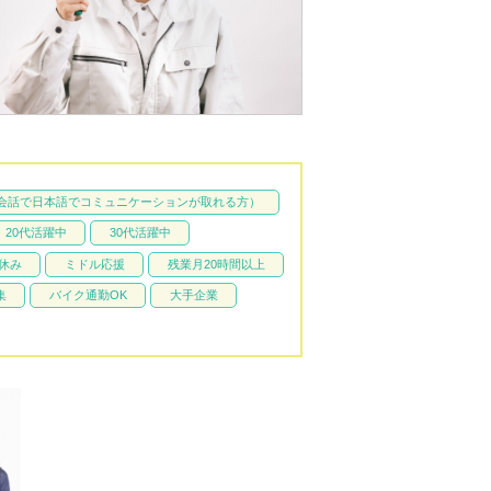
常会話で日本語でコミュニケーションが取れる方）
20代活躍中
30代活躍中
休み
ミドル応援
残業月20時間以上
集
バイク通勤OK
大手企業