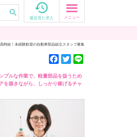


メニュー
最近見た求人
› 高時給！未経験歓迎の自動車部品組立スタッフ募集
F
T
Li
a
wi
n
c
tt
e
ンプルな作業で、軽量部品を扱うため
アを築きながら、しっかり稼げるチャ
e
er
b
o
o
k