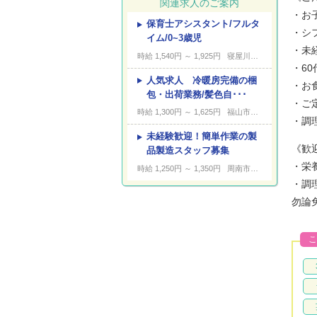
関連求人のご案内
・お
保育士アシスタント/フルタ
---
キーワード
・シ
イム/0~3歳児
・未
時給 1,540円 ～ 1,925円
寝屋川市木田町
・6
人気求人 冷暖房完備の梱
・お
包・出荷業務/髪色自･･･
・ご
時給 1,300円 ～ 1,625円
福山市柳津町
・調
未経験歓迎！簡単作業の製
《歓
品製造スタッフ募集
・栄
時給 1,250円 ～ 1,350円
周南市開成町
・調
勿論
こ