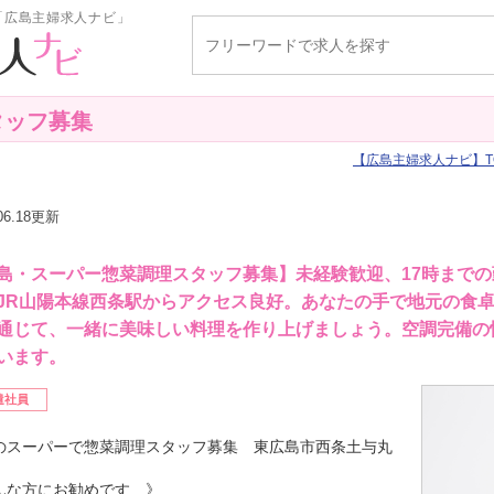
「広島主婦求人ナビ」
タッフ募集
広島主婦求人ナビ
T
.06.18更新
島・スーパー惣菜調理スタッフ募集】未経験歓迎、17時までの
JR山陽本線西条駅からアクセス良好。あなたの手で地元の食
通じて、一緒に美味しい料理を作り上げましょう。空調完備の
います。
遣社員
のスーパーで惣菜調理スタッフ募集 東広島市西条土与丸
んな方にお勧めです 》