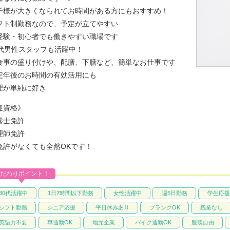
子様が大きくなられてお時間がある方にもおすすめ！
フト制勤務なので、予定が立てやすい
経験・初心者でも働きやすい職場です
0代男性スタッフも活躍中！
食事の盛り付けや、配膳、下膳など、簡単なお仕事です
定年後のお時間の有効活用にも
理が単純に好き
迎資格》
養士免許
理師免許
免許がなくても全然OKです！
だわりポイント！
30代活躍中
1日7時間以下勤務
女性活躍中
週5日勤務
学生応援
シフト勤務
シニア応援
平日休みあり
ブランクOK
残業なし
英語力不要
車通勤OK
地元企業
バイク通勤OK
服装自由