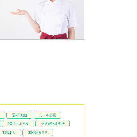
週4日勤務
ミドル応援
PCスキル不要
交通費別途支給
制服あり
未経験者ＯＫ