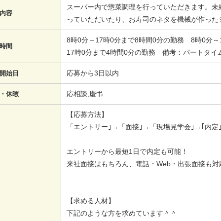
スーパー内で惣菜調理を行っていただきます。未
内容
っていただいたり、お寿司のネタを機械が作った
8時0分～17時0分まで8時間0分の勤務 8時0分～
時間
17時0分まで4時間0分の勤務 備考：パートタイ
応募から3日以内
開始日
応相談,慶弔
・休暇
【応募方法】
「エントリー｣→「面接｣→「現場見学会｣→｢内定｣
エントリーから最短1日で内定も可能！
来社面接はもちろん、電話・Web・出張面接も対
【求める人材】
下記のような方を求めています＾＾