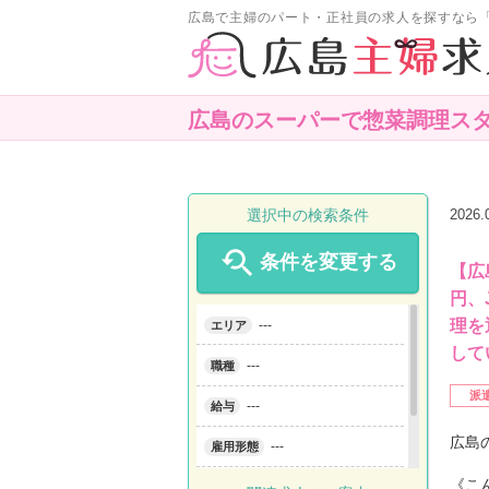
広島で主婦のパート・正社員の求人を探すなら
広島のスーパーで惣菜調理ス
選択中の検索条件
2026

条件を変更する
【広
円、
理を
---
エリア
して
---
職種
派
---
給与
広島
---
雇用形態
《こ
---
こだわり条件