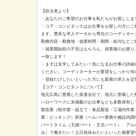
【担当者より】
・あなたのご希望のお仕事を私たちがお探ししま
・コア・コンピタンスはお仕事をお探しの方にご
ます。豊富な求人データから専任のコーディネー
勤務内容・勤務地・就業時間・期間・給与などご
・就業開始前の不安はもちろん、就業後のお困り
ー致します！
・まずは見学してみたい！気になるお仕事の詳細
ください。コーディネーターが要望をしっかり伺
・登録だけしたいといった方にも新着の求人を定
【コア・コンピタンスについて】
地元広島に密着した派遣会社で、地元に密着した
ハローワークに未掲載のお仕事なども多数保有し
製造業（軽作業・組立て・食品製造・工場内作業
業・ピッキング）医療（ヘルパー業務や施設内調
パートタイム（主婦パート・主夫パート）、アル
み）で働きたい！土日祝休みたいといった御要望