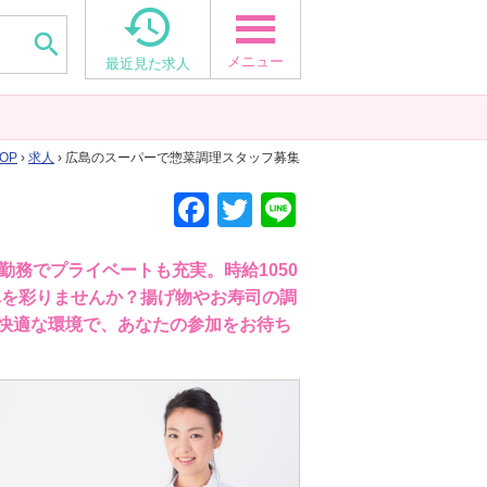


メニュー
最近見た求人
OP
›
求人
› 広島のスーパーで惣菜調理スタッフ募集
F
T
Li
a
wi
n
c
tt
e
勤務でプライベートも充実。時給1050
卓を彩りませんか？揚げ物やお寿司の調
e
er
快適な環境で、あなたの参加をお待ち
b
o
o
k