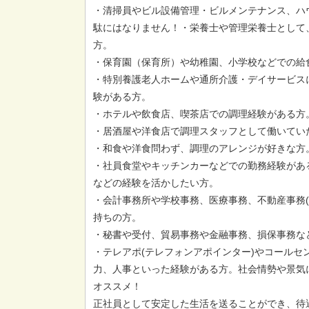
・清掃員やビル設備管理・ビルメンテナンス、ハ
駄にはなりません！・栄養士や管理栄養士として
方。
・保育園（保育所）や幼稚園、小学校などでの給
・特別養護老人ホームや通所介護・デイサービス
験がある方。
・ホテルや飲食店、喫茶店での調理経験がある方
・居酒屋や洋食店で調理スタッフとして働いてい
・和食や洋食問わず、調理のアレンジが好きな方
・社員食堂やキッチンカーなどでの勤務経験があ
などの経験を活かしたい方。
・会計事務所や学校事務、医療事務、不動産事務(
持ちの方。
・秘書や受付、貿易事務や金融事務、損保事務な
・テレアポ(テレフォンアポインター)やコールセ
力、人事といった経験がある方。社会情勢や景気
オススメ！
正社員として安定した生活を送ることができ、待