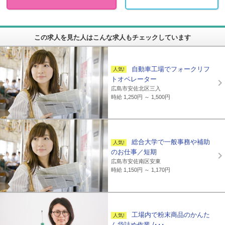
この求人を見た人はこんな求人もチェックしています
自動車工場でフォークリフ
トオペレーター
広島市安佐北区三入
時給 1,250円 ～ 1,500円
総合大学で一般事務や補助
のお仕事／短期
広島市安佐南区安東
時給 1,150円 ～ 1,170円
工場内で粉末商品のかんた
ん袋詰め作業 /･･･