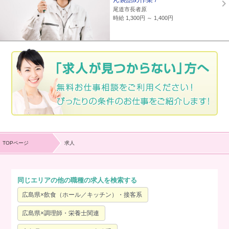
尾道市長者原
時給 1,300円 ～ 1,400円
TOPページ
求人
同じエリアの他の職種の求人を検索する
広島県×飲食（ホール／キッチン）・接客系
広島県×調理師・栄養士関連