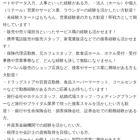
ートやデータ入力、人事といった経験がある方。・法人（ホール）や個人
（リテール）営業やサービス業、ラウンダーの経験を活かしたい方歓迎！
・未経験スタートはもちろん、営業経験者の方も大歓迎！即戦力として期
待しています！
・販売や売り場担当といったサービス職の経験も活かせます！
・携帯電話販売や販売スタッフ、家電量販店などでの接客経験も活かせま
す！
・保険代理店勤務、元カフェスタッフ、飲食店ホール、ホテル受付・受付
事務や営業事務など、どんな経験も決して無駄になりません！
・アパレル販売のショップ店員など、接客やサービス業に興味がある方も
大歓迎！
・ドラッグストアや百貨店勤務、食品スーパーマーケット、コールセンタ
ーなどで勤務経験がある方のご応募もお待ちしています！
・旅行会社やホテルスタッフ、結婚式場スタッフ・ウェディングプランナ
ーなど旅行やブライダル業界で培った接客スキルを活かしたい方も歓
迎！・銀行や生命保険会社・損害保険会社、証券会社での勤務経験がある
方。
・外資系金融機関での経験を活かしたい方。
・税理士や会計士の資格取得を目指している方。
・法人（ホール）や個人（リテール）部門の営業に興味がある方。