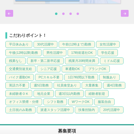


こだわりポイント！
平日休みあり
30代活躍中
午前(12時まで)勤務
女性活躍中
午後(12時以降)勤務
男性活躍中
17時前退社OK
学生応援
残業なし
新卒・第二新卒応援
残業月20時間未満
ミドル応援
交通費別途支給
シニア応援
車通勤OK
ブランクOK
バイク通勤OK
PCスキル不要
1日7時間以下勤務
制服あり
英語力不要
週5日勤務
社員食堂あり
大量募集
週4日勤務
未経験者ＯＫ
地元企業
週3日以内勤務
経験者歓迎
オフィス禁煙・分煙
シフト勤務
WワークOK
服装自由
土日祝のみ勤務
派遣スタッフ活躍中
扶養控除内
20代活躍中
募集要項