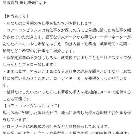
制服貸与 ※勤務先による
【担当者より】
・あなたのご希望のお仕事を私たちがお探しします！
・コア・コンピタンスはお仕事をお探しの方にご希望に沿ったお仕事を紹
介させていただきます。豊富な求人データから専任のコーディネーターが
あなたのスキルやご希望をふまえ、勤務内容・勤務地・就業時間・期間・
給与などご希望のお仕事をご紹介します。
・就業開始前の不安はもちろん、就業後のお困りごとも当社のスタッフが
しっかりとフォロー致します！
・まずは見学してみたい！気になるお仕事の詳細が聞きたい！など、お気
軽にお問い合わせください。コーディネーターが要望をしっかり伺いま
す。
・登録だけしたいといった方にも新着の求人を定期的にメールで送付する
ことも可能です。
【コア・コンピタンスについて】
地元広島に密着した派遣会社で、地元に密着した様々な職種のお仕事を保
有しています！
ハローワークに未掲載のお仕事なども多数保有しております。
製造業（軽作業・組立て・食品製造・工場内作業・自動車部品・半導体）