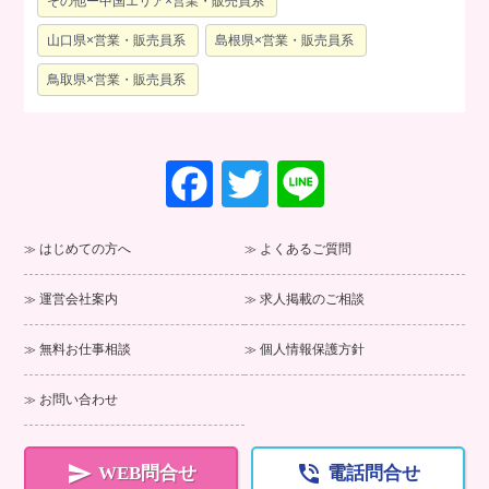
その他ー中国エリア×営業・販売員系
山口県×営業・販売員系
島根県×営業・販売員系
鳥取県×営業・販売員系
F
T
Li
a
wi
n
c
tt
e
はじめての方へ
よくあるご質問
e
er
運営会社案内
求人掲載のご相談
b
o
無料お仕事相談
個人情報保護方針
o
お問い合わせ
k


WEB問合せ
電話問合せ