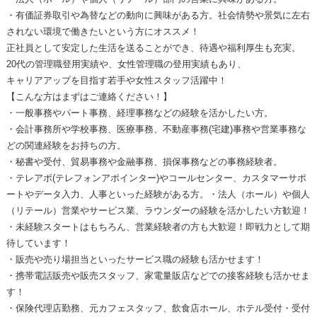
・有価証券取引や為替などの動向に興味がある方。社会情勢や景気に左右
されない環境で働きたいという方にオススメ！
正社員として安定した生活を送ることができ、待遇や福利厚生も充実。
20代の管理職登用実績や、女性管理職の登用実績もあり、
キャリアアップを目指す若手や女性スタッフ活躍中！
【こんな方はまずはご連絡ください！】
・一般事務やパート事務、経理事務などの経験を活かしたい方。
・会計事務所や学校事務、医療事務、不動産事務(宅建)事務や営業事務な
どの関連経験をお持ちの方。
・秘書や受付、貿易事務や金融事務、損保事務などの事務経験者。
・テレアポ(テレフォンアポインター)やコールセンター、カスタマーサポ
ートやデータ入力、人事といった経験がある方。・法人（ホール）や個人
（リテール）営業やサービス業、ラウンダーの経験を活かしたい方歓迎！
・未経験スタートはもちろん、営業経験者の方も大歓迎！即戦力として期
待しています！
・販売や売り場担当といったサービス職の経験も活かせます！
・携帯電話販売や販売スタッフ、家電量販店などでの接客経験も活かせま
す！
・保険代理店勤務、元カフェスタッフ、飲食店ホール、ホテル受付・受付