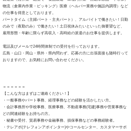
物流（倉庫内作業・ピッキング）医療（ヘルパー業務や施設内調理）など
の仕事を得意としております。
パートタイム（主婦パート・主夫パート）、アルバイトで働きたい！日勤
のみで（夜勤のみ）で働きたい！土日祝休みたいといった御要望など、
雇用形態・年齢に限らず高収入・高時給の派遣のお仕事を提供します。
電話及びメールで24時間体制での受付を行っております。
広島・山口・岡山・県外・県内問わず、応募の方に出張面接も随時行って
おりますので、お気軽にお問い合わせください。
＝＝＝＝＝＝
【こんな方はまずはご連絡ください！】
・一般事務やパート事務、経理事務などの経験を活かしたい方。
・会計事務所や学校事務、医療事務、不動産事務(宅建)事務や営業事務な
どの関連経験をお持ちの方。
・秘書や受付、貿易事務や金融事務、損保事務などの事務経験者。
・テレアポ(テレフォンアポインター)やコールセンター、カスタマーサポ