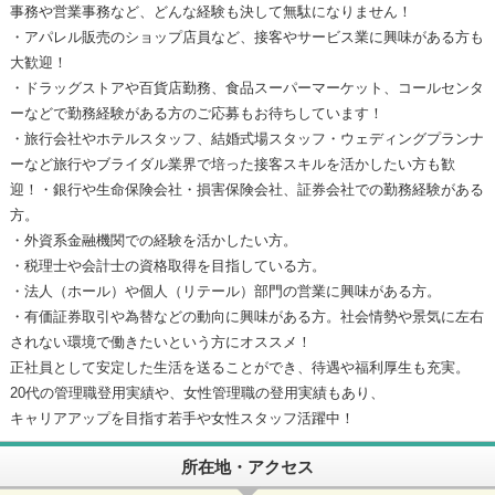
事務や営業事務など、どんな経験も決して無駄になりません！
・アパレル販売のショップ店員など、接客やサービス業に興味がある方も
大歓迎！
・ドラッグストアや百貨店勤務、食品スーパーマーケット、コールセンタ
ーなどで勤務経験がある方のご応募もお待ちしています！
・旅行会社やホテルスタッフ、結婚式場スタッフ・ウェディングプランナ
ーなど旅行やブライダル業界で培った接客スキルを活かしたい方も歓
迎！・銀行や生命保険会社・損害保険会社、証券会社での勤務経験がある
方。
・外資系金融機関での経験を活かしたい方。
・税理士や会計士の資格取得を目指している方。
・法人（ホール）や個人（リテール）部門の営業に興味がある方。
・有価証券取引や為替などの動向に興味がある方。社会情勢や景気に左右
されない環境で働きたいという方にオススメ！
正社員として安定した生活を送ることができ、待遇や福利厚生も充実。
20代の管理職登用実績や、女性管理職の登用実績もあり、
キャリアアップを目指す若手や女性スタッフ活躍中！
所在地・アクセス