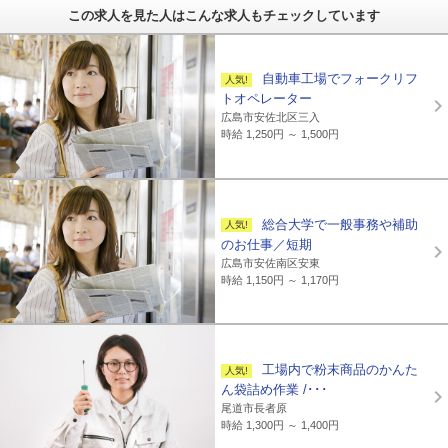
この求人を見た人はこんな求人もチェックしています
自動車工場でフォークリフ
トオペレーター
広島市安佐北区三入
時給 1,250円 ～ 1,500円
総合大学で一般事務や補助
のお仕事／短期
広島市安佐南区安東
時給 1,150円 ～ 1,170円
工場内で粉末商品のかんた
ん袋詰め作業 /･･･
尾道市長者原
時給 1,300円 ～ 1,400円