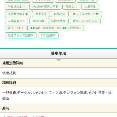
平日休みあり
その他外国語力不要
残業なし
大量募集
交通費別途支給
大手企業
研修あり
オフィス禁煙・分煙
未経験者ＯＫ
服装自由
経験者歓迎
駅から徒歩5分以内
WワークOK
■■特徴・就業時間・曜日■■->夜勤のみ
派遣スタッフ活躍中
20代活躍中
募集要項
雇用形態詳細
派遣社員
職種詳細
一般事務,データ入力,その他オフィス系,テレフォン関連,その他営業・販
売系
給与