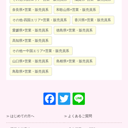
奈良県×営業・販売員系
和歌山県×営業・販売員系
その他-四国エリア×営業・販売員系
香川県×営業・販売員系
愛媛県×営業・販売員系
徳島県×営業・販売員系
高知県×営業・販売員系
その他ー中国エリア×営業・販売員系
山口県×営業・販売員系
島根県×営業・販売員系
鳥取県×営業・販売員系
F
T
Li
a
wi
n
c
tt
e
はじめての方へ
よくあるご質問
e
er