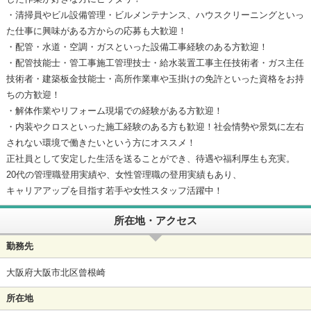
・清掃員やビル設備管理・ビルメンテナンス、ハウスクリーニングといっ
た仕事に興味がある方からの応募も大歓迎！
・配管・水道・空調・ガスといった設備工事経験のある方歓迎！
・配管技能士・管工事施工管理技士・給水装置工事主任技術者・ガス主任
技術者・建築板金技能士・高所作業車や玉掛けの免許といった資格をお持
ちの方歓迎！
・解体作業やリフォーム現場での経験がある方歓迎！
・内装やクロスといった施工経験のある方も歓迎！社会情勢や景気に左右
されない環境で働きたいという方にオススメ！
正社員として安定した生活を送ることができ、待遇や福利厚生も充実。
20代の管理職登用実績や、女性管理職の登用実績もあり、
キャリアアップを目指す若手や女性スタッフ活躍中！
所在地・アクセス
勤務先
大阪府大阪市北区曾根崎
所在地