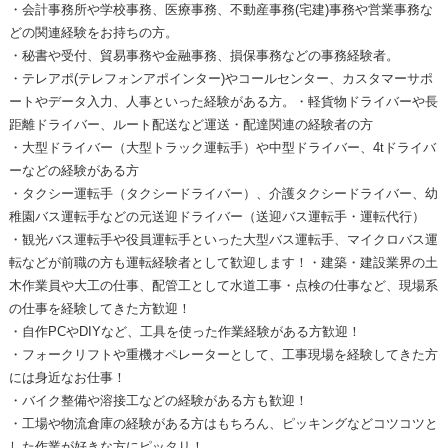
・会計事務所や学校事務、医療事務、不動産事務(宅建)事務や営業事務な
どの関連経験をお持ちの方。
・秘書や受付、貿易事務や金融事務、損保事務などの事務経験者。
・テレアポ(テレフォンアポインター)やコールセンター、カスタマーサポ
ートやデータ入力、人事といった経験がある方。・軽貨物ドライバーや長
距離ドライバー、ルート配送など運送・配達関連の経験者の方
・大型ドライバー（大型トラック運転手）や中型ドライバー、4tドライバ
ーなどの経験がある方
・タクシー運転手（タクシードライバー）、介護タクシードライバー、幼
稚園バス運転手などの元送迎ドライバー（送迎バス運転手・運転代行）
・観光バス運転手や役員運転手といった大型バス運転手、マイクロバス運
転などが前職の方も運転経験者として歓迎します！・建築・建設業界の土
木作業員や大工の仕事、配管工として水道工事・点検の仕事など、現場系
の仕事を経験してきた方歓迎！
・自作PCやDIYなど、工具を使った作業経験がある方歓迎！
・フォークリフトや重機オペレーターとして、工事現場を経験してきた方
には身近なお仕事！
・バイク整備や溶接工などの経験がある方も歓迎！
・工場や物流倉庫の経験がある方はもちろん、ピッキングなどコツコツと
した作業が好きな方にピッタリ！