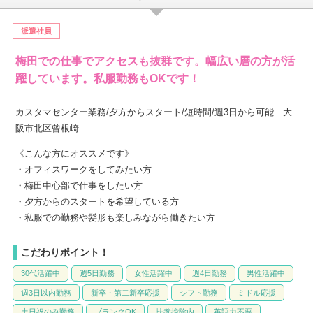
派遣社員
梅田での仕事でアクセスも抜群です。幅広い層の方が活
躍しています。私服勤務もOKです！
カスタマセンター業務/夕方からスタート/短時間/週3日から可能 大
阪市北区曾根崎
《こんな方にオススメです》
・オフィスワークをしてみたい方
・梅田中心部で仕事をしたい方
・夕方からのスタートを希望している方
・私服での勤務や髪形も楽しみながら働きたい方
こだわりポイント！
30代活躍中
週5日勤務
女性活躍中
週4日勤務
男性活躍中
週3日以内勤務
新卒・第二新卒応援
シフト勤務
ミドル応援
土日祝のみ勤務
ブランクOK
扶養控除内
英語力不要