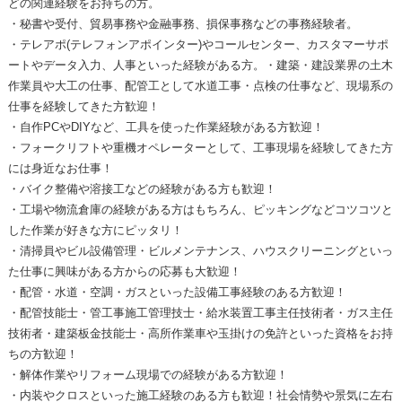
どの関連経験をお持ちの方。
・秘書や受付、貿易事務や金融事務、損保事務などの事務経験者。
・テレアポ(テレフォンアポインター)やコールセンター、カスタマーサポ
ートやデータ入力、人事といった経験がある方。・建築・建設業界の土木
作業員や大工の仕事、配管工として水道工事・点検の仕事など、現場系の
仕事を経験してきた方歓迎！
・自作PCやDIYなど、工具を使った作業経験がある方歓迎！
・フォークリフトや重機オペレーターとして、工事現場を経験してきた方
には身近なお仕事！
・バイク整備や溶接工などの経験がある方も歓迎！
・工場や物流倉庫の経験がある方はもちろん、ピッキングなどコツコツと
した作業が好きな方にピッタリ！
・清掃員やビル設備管理・ビルメンテナンス、ハウスクリーニングといっ
た仕事に興味がある方からの応募も大歓迎！
・配管・水道・空調・ガスといった設備工事経験のある方歓迎！
・配管技能士・管工事施工管理技士・給水装置工事主任技術者・ガス主任
技術者・建築板金技能士・高所作業車や玉掛けの免許といった資格をお持
ちの方歓迎！
・解体作業やリフォーム現場での経験がある方歓迎！
・内装やクロスといった施工経験のある方も歓迎！社会情勢や景気に左右