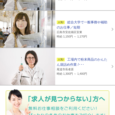
総合大学で一般事務や補助
のお仕事／短期
広島市安佐南区安東
時給 1,150円 ～ 1,170円
工場内で粉末商品のかんた
ん袋詰め作業 /･･･
尾道市長者原
時給 1,300円 ～ 1,400円