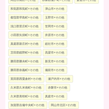
岡山市南区×その他
赤磐郡瀬戸町×その他
倉敷市×その他
和気郡和気町×その他
津山市×その他
都窪郡早島町×その他
玉野市×その他
浅口郡里庄町×その他
笠岡市×その他
小田郡矢掛町×その他
井原市×その他
真庭郡新庄村×その他
総社市×その他
苫田郡鏡野町×その他
高梁市×その他
勝田郡勝央町×その他
新見市×その他
勝田郡奈義町×その他
備前市×その他
英田郡西粟倉村×その他
瀬戸内市×その他
久米郡久米南町×その他
赤磐市×その他
久米郡美咲町×その他
真庭市×その他
加賀郡吉備中央町×その他
岡山市北区×その他