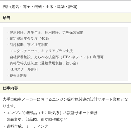
設計(電気・電子・機械・土木・建築・設備)
給与
・健康保険、厚生年金、雇用保険、労災保険完備
・確定拠出年金制度（401k）
・引越補助、寮／社宅制度
・メンタルチェック、キャリアプラン支援
・自社保養施設、えらべる倶楽部（JTBベネフィット）利用可
・資格取得支援制度（受験費用負担、祝い金）
・KENスクール割引
・慶弔金制度
仕事内容
大手自動車メーカーにおけるエンジン吸排気関連の設計サポート業務とな
ります。
・エンジン関連部品（主に吸気系）の設計サポート業務
図面変更、部品図、組立図作成など
・資料作成、ミーティング