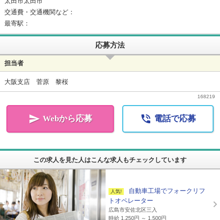
太田市太田市
交通費・交通機関など：
最寄駅：
応募方法
担当者
大阪支店 菅原 黎桜
168219


Webから応募
電話で応募
この求人を見た人はこんな求人もチェックしています
自動車工場でフォークリフ
トオペレーター
広島市安佐北区三入
時給 1,250円 ～ 1,500円