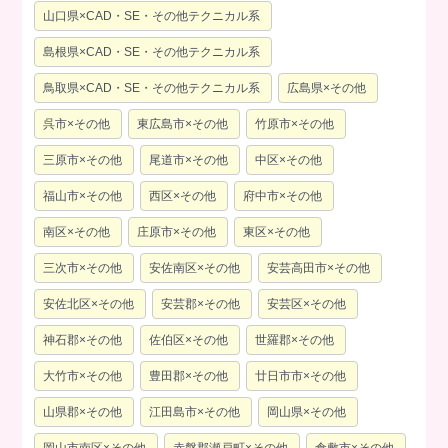
山口県×CAD・SE・その他テクニカル系
島根県×CAD・SE・その他テクニカル系
鳥取県×CAD・SE・その他テクニカル系
広島県×その他
呉市×その他
東広島市×その他
竹原市×その他
三原市×その他
尾道市×その他
中区×その他
福山市×その他
西区×その他
府中市×その他
南区×その他
庄原市×その他
東区×その他
三次市×その他
安佐南区×その他
安芸高田市×その他
安佐北区×その他
安芸郡×その他
安芸区×その他
神石郡×その他
佐伯区×その他
世羅郡×その他
大竹市×その他
豊田郡×その他
廿日市市×その他
山県郡×その他
江田島市×その他
岡山県×その他