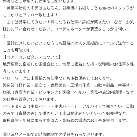
給与などご希望のお仕事をご紹介します。
・就業開始前の不安はもちろん、就業後のお困りごとも当社のスタッフが
しっかりとフォロー致します！
・まずは見学してみたい！気になるお仕事の詳細が聞きたい！など、お気
軽にお問い合わせください。コーディネーターが要望をしっかり伺いま
す。
・登録だけしたいといった方にも新着の求人を定期的にメールで送付する
ことも可能です。
【コア・コンピタンスについて】
地元広島に密着した派遣会社で、地元に密着した様々な職種のお仕事を保
有しています！
ハローワークに未掲載のお仕事なども多数保有しております。
製造業（軽作業・組立て・食品製造・工場内作業・自動車部品・半導体）
物流（倉庫内作業・ピッキング）医療（ヘルパー業務や施設内調理）など
の仕事を得意としております。
パートタイム（主婦パート・主夫パート）、アルバイトで働きたい！日勤
のみで（夜勤のみ）で働きたい！土日祝休みたいといった御要望など、
雇用形態・年齢に限らず高収入・高時給の派遣のお仕事を提供します。
電話及びメールで24時間体制での受付を行っております。