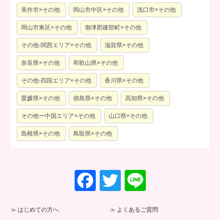
美作市×その他
岡山市中区×その他
浅口市×その他
岡山市東区×その他
御津郡建部町×その他
その他-関西エリア×その他
滋賀県×その他
奈良県×その他
和歌山県×その他
その他-四国エリア×その他
香川県×その他
愛媛県×その他
徳島県×その他
高知県×その他
その他ー中国エリア×その他
山口県×その他
島根県×その他
鳥取県×その他
F
T
Li
a
wi
n
c
tt
e
はじめての方へ
よくあるご質問