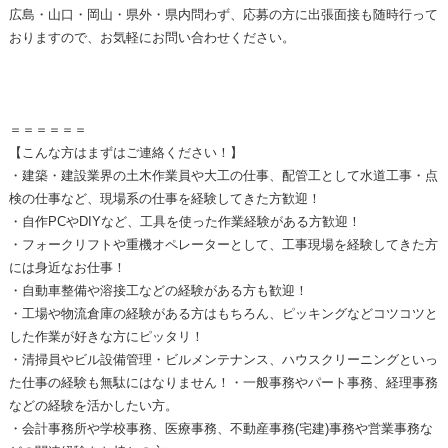
広島・山口・岡山・県外・県内問わず、応募の方に出張面接も随時行って
おりますので、お気軽にお問い合わせください。
＝＝＝＝＝＝
【こんな方はまずはご連絡ください！】
・建築・建設業界の土木作業員や大工の仕事、配管工として水道工事・点
検の仕事など、現場系の仕事を経験してきた方歓迎！
・自作PCやDIYなど、工具を使った作業経験がある方歓迎！
・フォークリフトや重機オペレーターとして、工事現場を経験してきた方
には身近なお仕事！
・自動車整備や溶接工などの経験がある方も歓迎！
・工場や物流倉庫の経験がある方はもちろん、ピッキングなどコツコツと
した作業が好きな方にピッタリ！
・清掃員やビル設備管理・ビルメンテナンス、ハウスクリーニングといっ
た仕事の経験も無駄にはなりません！・一般事務やパート事務、経理事務
などの経験を活かしたい方。
・会計事務所や学校事務、医療事務、不動産事務(宅建)事務や営業事務な