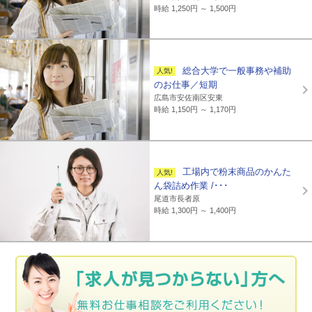
時給 1,250円 ～ 1,500円
総合大学で一般事務や補助
のお仕事／短期
広島市安佐南区安東
時給 1,150円 ～ 1,170円
工場内で粉末商品のかんた
ん袋詰め作業 /･･･
尾道市長者原
時給 1,300円 ～ 1,400円