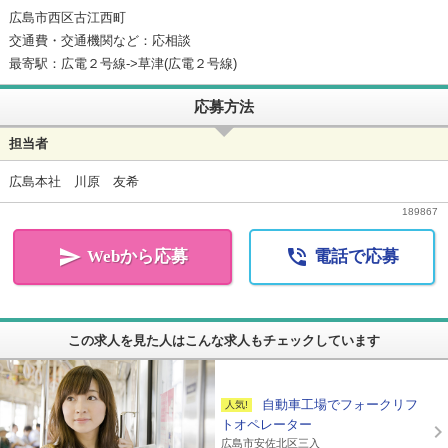
広島市西区古江西町
交通費・交通機関など：応相談
最寄駅：広電２号線->草津(広電２号線)
応募方法
担当者
広島本社 川原 友希
189867


Webから応募
電話で応募
この求人を見た人はこんな求人もチェックしています
自動車工場でフォークリフ
トオペレーター
広島市安佐北区三入