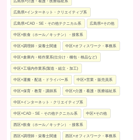
広島県×介護・看護・医療福祉系
広島県×インターネット・クリエイティブ系
広島県×CAD・SE・その他テクニカル系
広島県×その他
中区×飲食（ホール／キッチン）・接客系
中区×調理師・栄養士関連
中区×オフィスワーク・事務系
中区×倉庫内・軽作業系(仕分け・梱包・検品など)
中区×工場内作業系(製造・組立・加工)
中区×運搬・配送・ドライバー系
中区×営業・販売員系
中区×保育・教育・講師系
中区×介護・看護・医療福祉系
中区×インターネット・クリエイティブ系
中区×CAD・SE・その他テクニカル系
中区×その他
西区×飲食（ホール／キッチン）・接客系
西区×調理師・栄養士関連
西区×オフィスワーク・事務系