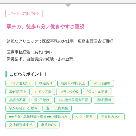
パート・アルバイト
駅チカ、徒歩５分／働きやすさ重視
綺麗なクリニックで医療事務のお仕事 広島市西区古江西町
医療事務経験（あれば尚）
労災請求、自賠責請求経験（あれば尚）
こだわりポイント！
バイク通勤OK
制服あり
時給1000円以上
20代活躍中
30代活躍中
ミドル応援
ブランクOK
PCスキル不要
英語力不要
週5日勤務
その他外国語力不要
週4日勤務
駅から徒歩5分以内
週3日以内勤務
■■特徴・就業時間・曜日■■->日勤のみ
シフト勤務
平日休みあり
交通費別途支給
車通勤OK