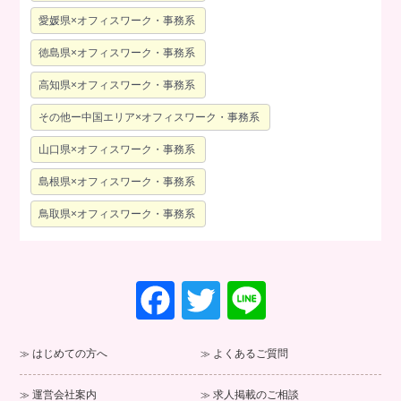
愛媛県×オフィスワーク・事務系
徳島県×オフィスワーク・事務系
高知県×オフィスワーク・事務系
その他ー中国エリア×オフィスワーク・事務系
山口県×オフィスワーク・事務系
島根県×オフィスワーク・事務系
鳥取県×オフィスワーク・事務系
F
T
Li
a
wi
n
c
tt
e
はじめての方へ
よくあるご質問
e
er
運営会社案内
求人掲載のご相談