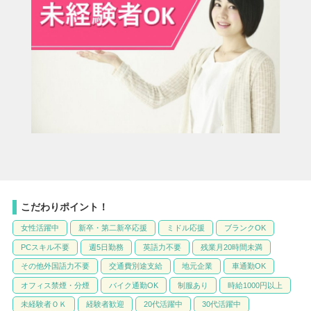
こだわりポイント！
女性活躍中
新卒・第二新卒応援
ミドル応援
ブランクOK
PCスキル不要
週5日勤務
英語力不要
残業月20時間未満
その他外国語力不要
交通費別途支給
地元企業
車通勤OK
オフィス禁煙・分煙
バイク通勤OK
制服あり
時給1000円以上
未経験者ＯＫ
経験者歓迎
20代活躍中
30代活躍中