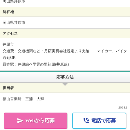
岡山県井原市
所在地
岡山県井原市
アクセス
井原市
交通費・交通機関など：月額実費会社規定より支給 マイカー、バイク
通勤OK
最寄駅：井原線->早雲の里荏原(井原線)
応募方法
担当者
福山営業所 三浦 大輝
20682


Webから応募
電話で応募