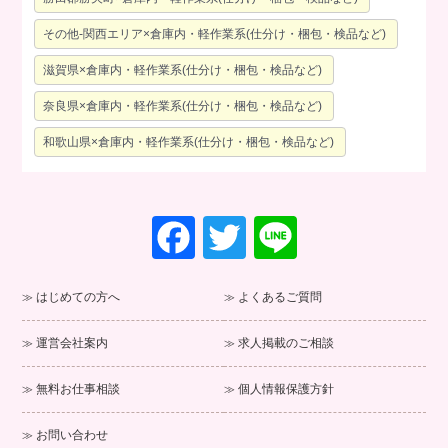
その他-関西エリア×倉庫内・軽作業系(仕分け・梱包・検品など)
滋賀県×倉庫内・軽作業系(仕分け・梱包・検品など)
奈良県×倉庫内・軽作業系(仕分け・梱包・検品など)
和歌山県×倉庫内・軽作業系(仕分け・梱包・検品など)
F
T
Li
a
wi
n
c
tt
e
はじめての方へ
よくあるご質問
e
er
運営会社案内
求人掲載のご相談
b
o
無料お仕事相談
個人情報保護方針
o
お問い合わせ