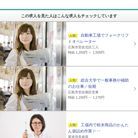
この求人を見た人はこんな求人もチェックしています
自動車工場でフォークリフ
トオペレーター
広島市安佐北区三入
時給 1,250円 ～ 1,500円
総合大学で一般事務や補助
のお仕事／短期
広島市安佐南区安東
時給 1,150円 ～ 1,170円
工場内で粉末商品のかんた
ん袋詰め作業 /･･･
尾道市長者原