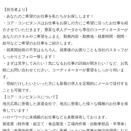
【担当者より】
・あなたのご希望のお仕事を私たちがお探しします！
・コア・コンピタンスはお仕事をお探しの方にご希望に沿ったお仕事を紹
介させていただきます。豊富な求人データから専任のコーディネーターが
あなたのスキルやご希望をふまえ、勤務内容・勤務地・就業時間・期間・
給与などご希望のお仕事をご紹介します。
・就業開始前の不安はもちろん、就業後のお困りごとも当社のスタッフが
しっかりとフォロー致します！
・まずは見学してみたい！気になるお仕事の詳細が聞きたい！など、お気
軽にお問い合わせください。コーディネーターが要望をしっかり伺いま
す。
・登録だけしたいといった方にも新着の求人を定期的にメールで送付する
ことも可能です。
【コア・コンピタンスについて】
地元広島に密着した派遣会社で、地元に密着した様々な職種のお仕事を保
有しています！
ハローワークに未掲載のお仕事なども多数保有しております。
製造業（軽作業・組立て・食品製造・工場内作業・自動車部品・半導体）
物流（倉庫内作業・ピッキング）医療（ヘルパー業務や施設内調理）など