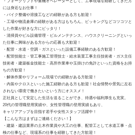
・フォークリフトや重機オペレーターとして、工事現場を経験してきた方
には身近なお仕事！
・バイク整備や溶接工などの経験がある方も歓迎！
・工場や物流倉庫の経験がある方はもちろん、ピッキングなどコツコツと
した作業が好きな方にピッタリ！
・清掃員やビル設備管理・ビルメンテナンス、ハウスクリーニングといっ
た仕事に興味がある方からの応募も大歓迎！
・配管・水道・空調・ガスといった設備工事経験のある方歓迎！
・配管技能士・管工事施工管理技士・給水装置工事主任技術者・ガス主任
技術者・建築板金技能士・高所作業車や玉掛けの免許といった資格をお持
ちの方歓迎！
・解体作業やリフォーム現場での経験がある方歓迎！
・内装やクロスといった施工経験のある方も歓迎！社会情勢や景気に左右
されない環境で働きたいという方にオススメ！
正社員として安定した生活を送ることができ、待遇や福利厚生も充実。
20代の管理職登用実績や、女性管理職の登用実績もあり、
キャリアアップを目指す若手や女性スタッフ活躍中！
【こんな方はまずはご連絡ください！】
・建築・建設業界の土木作業員や大工の仕事、配管工として水道工事・点
検の仕事など、現場系の仕事を経験してきた方歓迎！