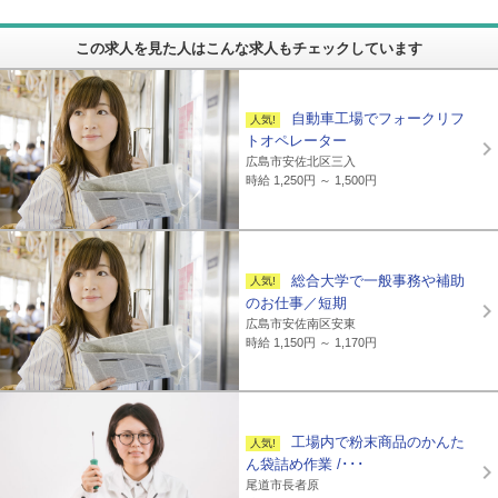
この求人を見た人はこんな求人もチェックしています
自動車工場でフォークリフ
トオペレーター
広島市安佐北区三入
時給 1,250円 ～ 1,500円
総合大学で一般事務や補助
のお仕事／短期
広島市安佐南区安東
時給 1,150円 ～ 1,170円
工場内で粉末商品のかんた
ん袋詰め作業 /･･･
尾道市長者原