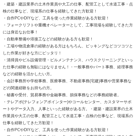
・建築・建設業界の土木作業員や大工の仕事、配管工として水道工事・点
検の仕事など、現場系の仕事を経験してきた方歓迎！
・自作PCやDIYなど、工具を使った作業経験がある方歓迎！
・フォークリフトや重機オペレーターとして、工事現場を経験してきた方
には身近なお仕事！
・自動車整備や溶接工などの経験がある方も歓迎！
・工場や物流倉庫の経験がある方はもちろん、ピッキングなどコツコツと
した作業が好きな方にピッタリ！
・清掃員やビル設備管理・ビルメンテナンス、ハウスクリーニングといっ
た仕事の経験も無駄にはなりません！・一般事務やパート事務、経理事務
などの経験を活かしたい方。
・会計事務所や学校事務、医療事務、不動産事務(宅建)事務や営業事務な
どの関連経験をお持ちの方。
・秘書や受付、貿易事務や金融事務、損保事務などの事務経験者。
・テレアポ(テレフォンアポインター)やコールセンター、カスタマーサポ
ートやデータ入力、人事といった経験がある方。・建築・建設業界の土木
作業員や大工の仕事、配管工として水道工事・点検の仕事など、現場系の
仕事を経験してきた方歓迎！
・自作PCやDIYなど、工具を使った作業経験がある方歓迎！