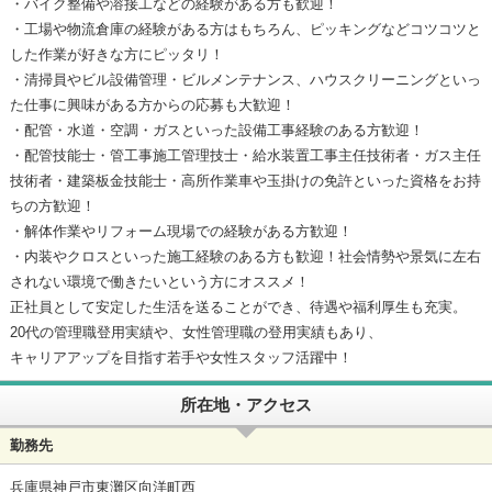
・バイク整備や溶接工などの経験がある方も歓迎！
・工場や物流倉庫の経験がある方はもちろん、ピッキングなどコツコツと
した作業が好きな方にピッタリ！
・清掃員やビル設備管理・ビルメンテナンス、ハウスクリーニングといっ
た仕事に興味がある方からの応募も大歓迎！
・配管・水道・空調・ガスといった設備工事経験のある方歓迎！
・配管技能士・管工事施工管理技士・給水装置工事主任技術者・ガス主任
技術者・建築板金技能士・高所作業車や玉掛けの免許といった資格をお持
ちの方歓迎！
・解体作業やリフォーム現場での経験がある方歓迎！
・内装やクロスといった施工経験のある方も歓迎！社会情勢や景気に左右
されない環境で働きたいという方にオススメ！
正社員として安定した生活を送ることができ、待遇や福利厚生も充実。
20代の管理職登用実績や、女性管理職の登用実績もあり、
キャリアアップを目指す若手や女性スタッフ活躍中！
所在地・アクセス
勤務先
兵庫県神戸市東灘区向洋町西