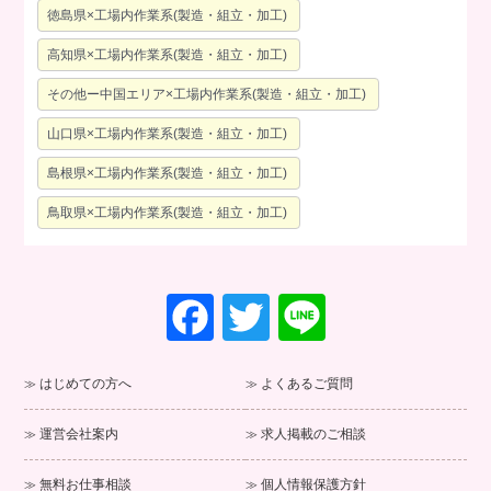
徳島県×工場内作業系(製造・組立・加工)
高知県×工場内作業系(製造・組立・加工)
その他ー中国エリア×工場内作業系(製造・組立・加工)
山口県×工場内作業系(製造・組立・加工)
島根県×工場内作業系(製造・組立・加工)
鳥取県×工場内作業系(製造・組立・加工)
F
T
Li
a
wi
n
c
tt
e
はじめての方へ
よくあるご質問
e
er
運営会社案内
求人掲載のご相談
b
o
無料お仕事相談
個人情報保護方針