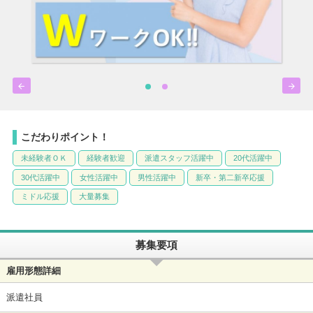


こだわりポイント！
未経験者ＯＫ
経験者歓迎
派遣スタッフ活躍中
20代活躍中
30代活躍中
女性活躍中
男性活躍中
新卒・第二新卒応援
ミドル応援
大量募集
募集要項
雇用形態詳細
派遣社員