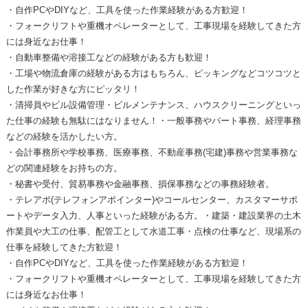
・自作PCやDIYなど、工具を使った作業経験がある方歓迎！
・フォークリフトや重機オペレーターとして、工事現場を経験してきた方
には身近なお仕事！
・自動車整備や溶接工などの経験がある方も歓迎！
・工場や物流倉庫の経験がある方はもちろん、ピッキングなどコツコツと
した作業が好きな方にピッタリ！
・清掃員やビル設備管理・ビルメンテナンス、ハウスクリーニングといっ
た仕事の経験も無駄にはなりません！・一般事務やパート事務、経理事務
などの経験を活かしたい方。
・会計事務所や学校事務、医療事務、不動産事務(宅建)事務や営業事務な
どの関連経験をお持ちの方。
・秘書や受付、貿易事務や金融事務、損保事務などの事務経験者。
・テレアポ(テレフォンアポインター)やコールセンター、カスタマーサポ
ートやデータ入力、人事といった経験がある方。・建築・建設業界の土木
作業員や大工の仕事、配管工として水道工事・点検の仕事など、現場系の
仕事を経験してきた方歓迎！
・自作PCやDIYなど、工具を使った作業経験がある方歓迎！
・フォークリフトや重機オペレーターとして、工事現場を経験してきた方
には身近なお仕事！