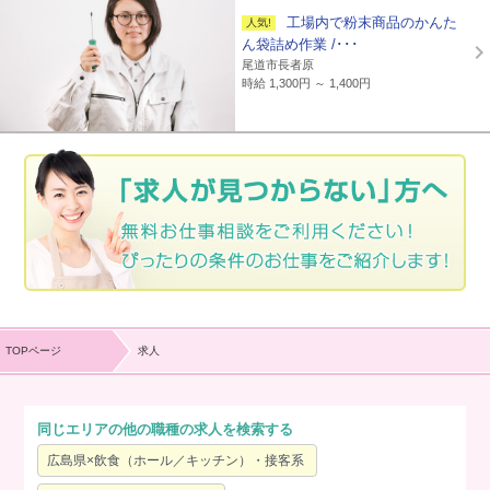
工場内で粉末商品のかんた
ん袋詰め作業 /･･･
尾道市長者原
時給 1,300円 ～ 1,400円
TOPページ
求人
同じエリアの他の職種の求人を検索する
広島県×飲食（ホール／キッチン）・接客系