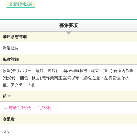
交通費別途支給
募集要項
雇用形態詳細
派遣社員
職種詳細
物流(デリバリー・配送・運送),工場内作業(製造・組立・加工),倉庫内作業
(仕分け・梱包・検品),軽作業関連,設備保守・点検,生産・品質管理,その
他、アクティブ系
給与
時給 1,150円 ～ 1,438円
交通費
なし