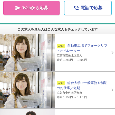


Webから応募
電話で応募
この求人を見た人はこんな求人もチェックしています
自動車工場でフォークリフ
トオペレーター
広島市安佐北区三入
時給 1,250円 ～ 1,500円
総合大学で一般事務や補助
のお仕事／短期
広島市安佐南区安東
時給 1,150円 ～ 1,170円