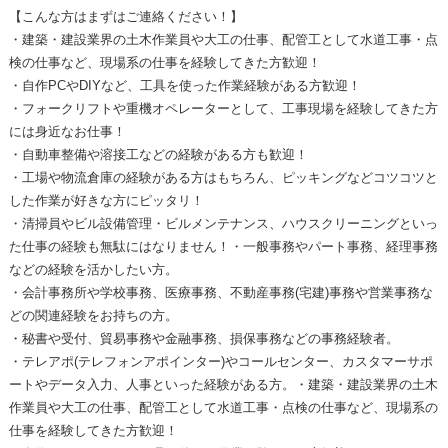
【こんな方はまずはご連絡ください！】
・建築・建設業界の土木作業員や大工の仕事、配管工として水道工事・点
検の仕事など、現場系の仕事を経験してきた方歓迎！
・自作PCやDIYなど、工具を使った作業経験がある方歓迎！
・フォークリフトや重機オペレーターとして、工事現場を経験してきた方
には身近なお仕事！
・自動車整備や溶接工などの経験がある方も歓迎！
・工場や物流倉庫の経験がある方はもちろん、ピッキングなどコツコツと
した作業が好きな方にピッタリ！
・清掃員やビル設備管理・ビルメンテナンス、ハウスクリーニングといっ
た仕事の経験も無駄にはなりません！・一般事務やパート事務、経理事務
などの経験を活かしたい方。
・会計事務所や学校事務、医療事務、不動産事務(宅建)事務や営業事務な
どの関連経験をお持ちの方。
・秘書や受付、貿易事務や金融事務、損保事務などの事務経験者。
・テレアポ(テレフォンアポインター)やコールセンター、カスタマーサポ
ートやデータ入力、人事といった経験がある方。・建築・建設業界の土木
作業員や大工の仕事、配管工として水道工事・点検の仕事など、現場系の
仕事を経験してきた方歓迎！