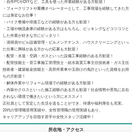
・自作PCやDIYなど、工具を使った作業経験がある方歓迎！
・フォークリフトや重機オペレーターとして、工事現場を経験してきた方
には身近なお仕事！
・バイク整備や溶接工などの経験がある方も歓迎！
・工場や物流倉庫の経験がある方はもちろん、ピッキングなどコツコツと
した作業が好きな方にピッタリ！
・清掃員やビル設備管理・ビルメンテナンス、ハウスクリーニングといっ
た仕事に興味がある方からの応募も大歓迎！
・配管・水道・空調・ガスといった設備工事経験のある方歓迎！
・配管技能士・管工事施工管理技士・給水装置工事主任技術者・ガス主任
技術者・建築板金技能士・高所作業車や玉掛けの免許といった資格をお持
ちの方歓迎！
・解体作業やリフォーム現場での経験がある方歓迎！
・内装やクロスといった施工経験のある方も歓迎！社会情勢や景気に左右
されない環境で働きたいという方にオススメ！
正社員として安定した生活を送ることができ、待遇や福利厚生も充実。
20代の管理職登用実績や、女性管理職の登用実績もあり、
キャリアアップを目指す若手や女性スタッフ活躍中！
所在地・アクセス