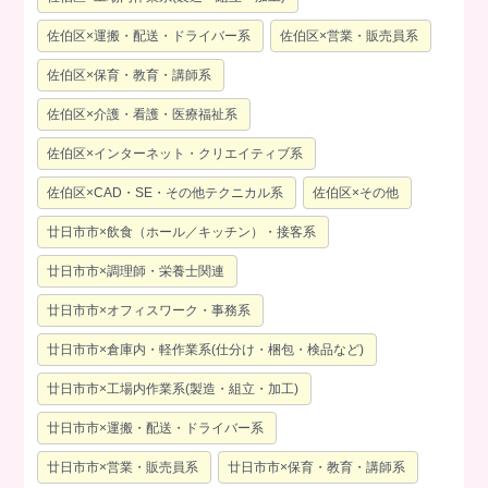
佐伯区×運搬・配送・ドライバー系
佐伯区×営業・販売員系
佐伯区×保育・教育・講師系
佐伯区×介護・看護・医療福祉系
佐伯区×インターネット・クリエイティブ系
佐伯区×CAD・SE・その他テクニカル系
佐伯区×その他
廿日市市×飲食（ホール／キッチン）・接客系
廿日市市×調理師・栄養士関連
廿日市市×オフィスワーク・事務系
廿日市市×倉庫内・軽作業系(仕分け・梱包・検品など)
廿日市市×工場内作業系(製造・組立・加工)
廿日市市×運搬・配送・ドライバー系
廿日市市×営業・販売員系
廿日市市×保育・教育・講師系