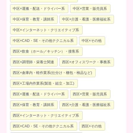
中区×運搬・配送・ドライバー系
中区×営業・販売員系
中区×保育・教育・講師系
中区×介護・看護・医療福祉系
中区×インターネット・クリエイティブ系
中区×CAD・SE・その他テクニカル系
中区×その他
西区×飲食（ホール／キッチン）・接客系
西区×調理師・栄養士関連
西区×オフィスワーク・事務系
西区×倉庫内・軽作業系(仕分け・梱包・検品など)
西区×工場内作業系(製造・組立・加工)
西区×運搬・配送・ドライバー系
西区×営業・販売員系
西区×保育・教育・講師系
西区×介護・看護・医療福祉系
西区×インターネット・クリエイティブ系
西区×CAD・SE・その他テクニカル系
西区×その他