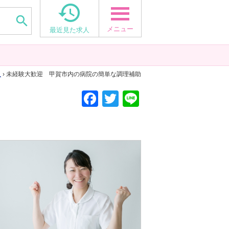


メニュー
最近見た求人
人
› 未経験大歓迎 甲賀市内の病院の簡単な調理補助
F
T
Li
a
wi
n
c
tt
e
e
er
b
o
o
k