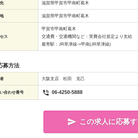
滋賀県甲賀市甲南町葛木
先
滋賀県甲賀市甲南町葛木
地
甲賀市甲南町葛木
交通費・交通機関など：実費会社規定より支給
セス
最寄駅：JR草津線->甲南(JR草津線)
応募方法
大阪支店 松田 克己
者

06-4250-5888
い合わせ番号

この求人に応募す
簡単20秒!