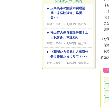
関連求人のご案内
・未
広島呉市の病院内調理補
---
キーワード
・6
助！未経験歓迎、早番
・お
固･･･
・ご
時給 1,100円 ～ 1,100円
呉市西中央
・調
福山市の保育教諭募集！土
日祝休み、車通勤可
《歓
時給 1,200円 ～ 1,200円
福山市水呑町
・栄
・調
《朝弱い方必見》入出荷仕
分け作業たまにリフト･･･
勿論
時給 1,250円 ～ 1,562円
都窪郡早島町
こ