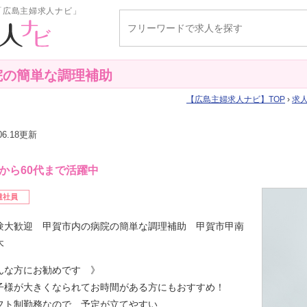
「広島主婦求人ナビ」
院の簡単な調理補助
広島主婦求人ナビ
TOP
›
求
.06.18更新
代から60代まで活躍中
遣社員
験大歓迎 甲賀市内の病院の簡単な調理補助 甲賀市甲南
木
んな方にお勧めです 》
子様が大きくなられてお時間がある方にもおすすめ！
フト制勤務なので、予定が立てやすい