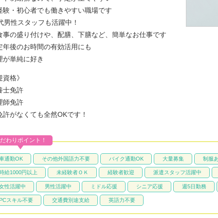
経験・初心者でも働きやすい職場です
0代男性スタッフも活躍中！
食事の盛り付けや、配膳、下膳など、簡単なお仕事です
定年後のお時間の有効活用にも
理が単純に好き
迎資格》
養士免許
理師免許
免許がなくても全然OKです！
だわりポイント！
車通勤OK
その他外国語力不要
バイク通勤OK
大量募集
制服
時給1000円以上
未経験者ＯＫ
経験者歓迎
派遣スタッフ活躍中
女性活躍中
男性活躍中
ミドル応援
シニア応援
週5日勤務
PCスキル不要
交通費別途支給
英語力不要