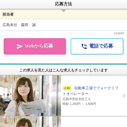
応募方法
担当者
広島本社 森田 誠
214835


Webから応募
電話で応募
この求人を見た人はこんな求人もチェックしています
自動車工場でフォークリフ
トオペレーター
広島市安佐北区三入
時給 1,250円 ～ 1,500円