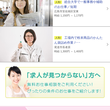
総合大学で一般事務や補助
のお仕事／短期
広島市安佐南区安東
時給 1,150円 ～ 1,170円
工場内で粉末商品のかんた
ん袋詰め作業 /･･･
尾道市長者原
時給 1,300円 ～ 1,400円