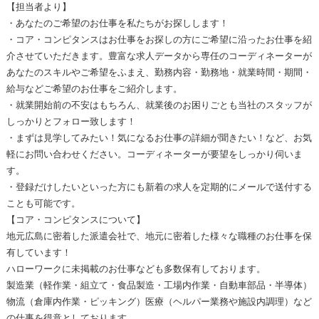
【担当者より】
・あなたのご希望のお仕事を私たちがお探しします！
・コア・コンピタンスはお仕事をお探しの方にご希望に沿ったお仕事を紹
介させていただきます。豊富な求人データから専任のコーディネーターが
あなたのスキルやご希望をふまえ、勤務内容・勤務地・就業時間・期間・
給与などご希望のお仕事をご紹介します。
・就業開始前の不安はもちろん、就業後のお困りごとも当社のスタッフが
しっかりとフォロー致します！
・まずは見学してみたい！気になるお仕事の詳細が聞きたい！など、お気
軽にお問い合わせください。コーディネーターが要望をしっかり伺いま
す。
・登録だけしたいといった方にも新着の求人を定期的にメールで送付する
ことも可能です。
【コア・コンピタンスについて】
地元広島に密着した派遣会社で、地元に密着した様々な職種のお仕事を保
有しています！
ハローワークに未掲載のお仕事なども多数保有しております。
製造業（軽作業・組立て・食品製造・工場内作業・自動車部品・半導体）
物流（倉庫内作業・ピッキング）医療（ヘルパー業務や施設内調理）など
の仕事を得意としております。