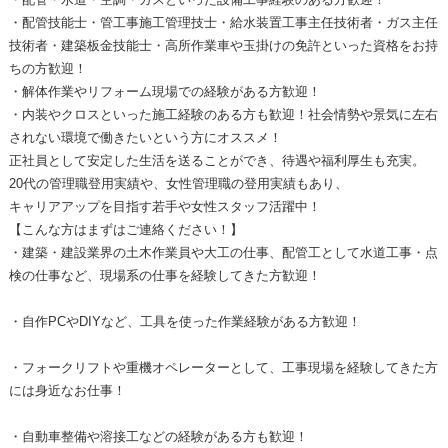
・配管技能士・管工事施工管理技士・給水装置工事主任技術者・ガス主任
技術者・建築板金技能士・高所作業車や玉掛けの免許といった資格をお持
ちの方歓迎！
・解体作業やリフォーム現場での経験がある方歓迎！
・内装やクロスといった施工経験のある方も歓迎！社会情勢や景気に左右
されない環境で働きたいという方にオススメ！
正社員として安定した生活を送ることができ、待遇や福利厚生も充実。
20代の管理職登用実績や、女性管理職の登用実績もあり、
キャリアアップを目指す若手や女性スタッフ活躍中！
【こんな方はまずはご連絡ください！】
・建築・建設業界の土木作業員や大工の仕事、配管工として水道工事・点
検の仕事など、現場系の仕事を経験してきた方歓迎！
・自作PCやDIYなど、工具を使った作業経験がある方歓迎！
・フォークリフトや重機オペレーターとして、工事現場を経験してきた方
には身近なお仕事！
・自動車整備や溶接工などの経験がある方も歓迎！