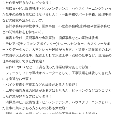
した作業が好きな方にピッタリ！
・清掃員やビル設備管理・ビルメンテナンス、ハウスクリーニングといっ
た仕事の経験も無駄にはなりません！・一般事務やパート事務、経理事務
などの経験を活かしたい方。
・会計事務所や学校事務、医療事務、不動産事務(宅建)事務や営業事務な
どの関連経験をお持ちの方。
・秘書や受付、貿易事務や金融事務、損保事務などの事務経験者。
・テレアポ(テレフォンアポインター)やコールセンター、カスタマーサポ
ートやデータ入力、人事といった経験がある方。・建築・建設業界の土木
作業員や大工の仕事、配管工として水道工事・点検の仕事など、現場系の
仕事を経験してきた方歓迎！
・自作PCやDIYなど、工具を使った作業経験がある方歓迎！
・フォークリフトや重機オペレーターとして、工事現場を経験してきた方
には身近なお仕事！
・バイク整備や溶接工などの経験がある方も歓迎！
・工場や物流倉庫の経験がある方はもちろん、ピッキングなどコツコツと
した作業が好きな方にピッタリ！
・清掃員やビル設備管理・ビルメンテナンス、ハウスクリーニングといっ
た仕事に興味がある方からの応募も大歓迎！
・配管・水道・空調・ガスといった設備工事経験のある方歓迎！