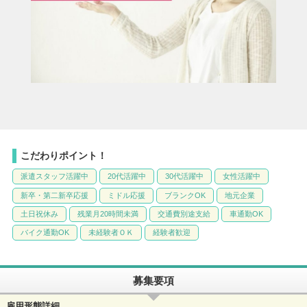
こだわりポイント！
派遣スタッフ活躍中
20代活躍中
30代活躍中
女性活躍中
新卒・第二新卒応援
ミドル応援
ブランクOK
地元企業
土日祝休み
残業月20時間未満
交通費別途支給
車通勤OK
バイク通勤OK
未経験者ＯＫ
経験者歓迎
募集要項
雇用形態詳細