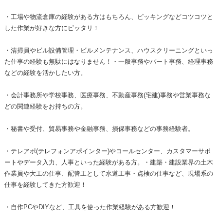
・工場や物流倉庫の経験がある方はもちろん、ピッキングなどコツコツと
した作業が好きな方にピッタリ！
・清掃員やビル設備管理・ビルメンテナンス、ハウスクリーニングといっ
た仕事の経験も無駄にはなりません！・一般事務やパート事務、経理事務
などの経験を活かしたい方。
・会計事務所や学校事務、医療事務、不動産事務(宅建)事務や営業事務な
どの関連経験をお持ちの方。
・秘書や受付、貿易事務や金融事務、損保事務などの事務経験者。
・テレアポ(テレフォンアポインター)やコールセンター、カスタマーサポ
ートやデータ入力、人事といった経験がある方。・建築・建設業界の土木
作業員や大工の仕事、配管工として水道工事・点検の仕事など、現場系の
仕事を経験してきた方歓迎！
・自作PCやDIYなど、工具を使った作業経験がある方歓迎！