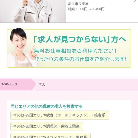
尾道市長者原
時給 1,300円 ～ 1,400円
TOPページ
求人
同じエリアの他の職種の求人を検索する
その他-四国エリア×飲食（ホール／キッチン）・接客系
その他-四国エリア×調理師・栄養士関連
その他-四国エリア×オフィスワーク・事務系