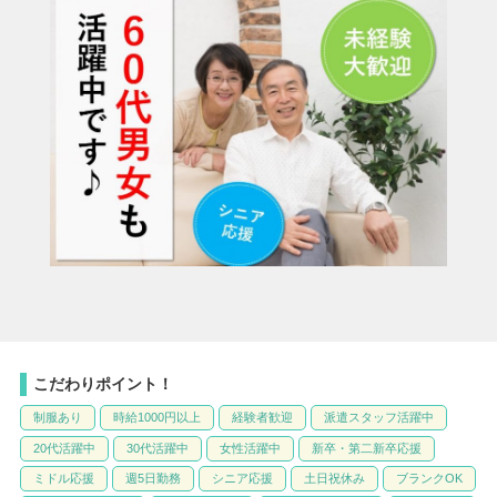
こだわりポイント！
制服あり
時給1000円以上
経験者歓迎
派遣スタッフ活躍中
20代活躍中
30代活躍中
女性活躍中
新卒・第二新卒応援
ミドル応援
週5日勤務
シニア応援
土日祝休み
ブランクOK