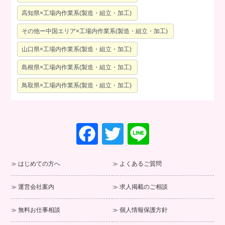
高知県×工場内作業系(製造・組立・加工)
その他ー中国エリア×工場内作業系(製造・組立・加工)
山口県×工場内作業系(製造・組立・加工)
島根県×工場内作業系(製造・組立・加工)
鳥取県×工場内作業系(製造・組立・加工)
F
T
Li
a
wi
n
c
tt
e
はじめての方へ
よくあるご質問
e
er
運営会社案内
求人掲載のご相談
b
o
無料お仕事相談
個人情報保護方針