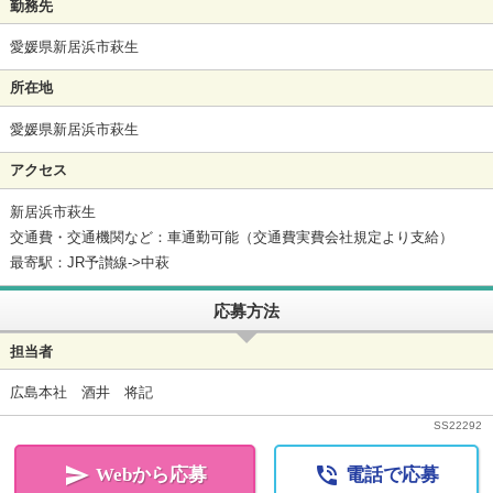
勤務先
愛媛県新居浜市萩生
所在地
愛媛県新居浜市萩生
アクセス
新居浜市萩生
交通費・交通機関など：車通勤可能（交通費実費会社規定より支給）
最寄駅：JR予讃線->中萩
応募方法
担当者
広島本社 酒井 将記
SS
22292


Webから応募
電話で応募