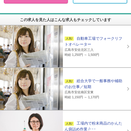
この求人を見た人はこんな求人もチェックしています
自動車工場でフォークリフ
トオペレーター
広島市安佐北区三入
時給 1,250円 ～ 1,500円
総合大学で一般事務や補助
のお仕事／短期
広島市安佐南区安東
時給 1,150円 ～ 1,170円
工場内で粉末商品のかんた
ん袋詰め作業 /･･･