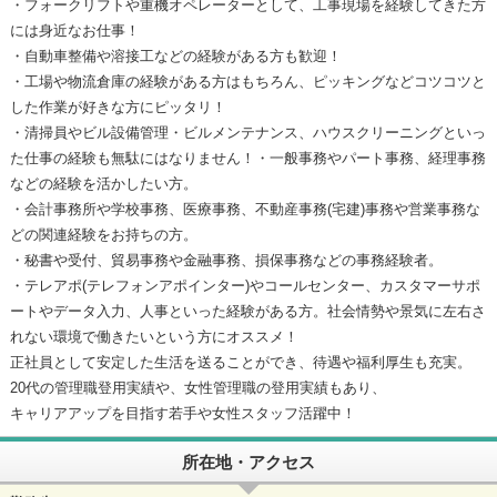
・フォークリフトや重機オペレーターとして、工事現場を経験してきた方
には身近なお仕事！
・自動車整備や溶接工などの経験がある方も歓迎！
・工場や物流倉庫の経験がある方はもちろん、ピッキングなどコツコツと
した作業が好きな方にピッタリ！
・清掃員やビル設備管理・ビルメンテナンス、ハウスクリーニングといっ
た仕事の経験も無駄にはなりません！・一般事務やパート事務、経理事務
などの経験を活かしたい方。
・会計事務所や学校事務、医療事務、不動産事務(宅建)事務や営業事務な
どの関連経験をお持ちの方。
・秘書や受付、貿易事務や金融事務、損保事務などの事務経験者。
・テレアポ(テレフォンアポインター)やコールセンター、カスタマーサポ
ートやデータ入力、人事といった経験がある方。社会情勢や景気に左右さ
れない環境で働きたいという方にオススメ！
正社員として安定した生活を送ることができ、待遇や福利厚生も充実。
20代の管理職登用実績や、女性管理職の登用実績もあり、
キャリアアップを目指す若手や女性スタッフ活躍中！
所在地・アクセス