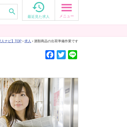


メニュー
最近見た求人
求人ナビ
TOP
›
求人
› 酒類商品の出荷準備作業です
F
T
Li
a
wi
n
c
tt
e
e
er
b
o
o
k