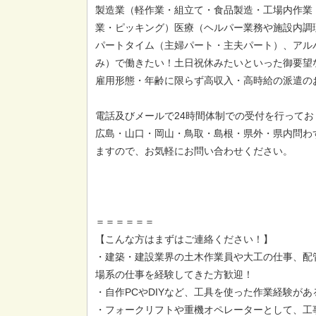
製造業（軽作業・組立て・食品製造・工場内作業
業・ピッキング）医療（ヘルパー業務や施設内調
パートタイム（主婦パート・主夫パート）、アル
み）で働きたい！土日祝休みたいといった御要望
雇用形態・年齢に限らず高収入・高時給の派遣の
電話及びメールで24時間体制での受付を行ってお
広島・山口・岡山・鳥取・島根・県外・県内問わ
ますので、お気軽にお問い合わせください。
＝＝＝＝＝＝
【こんな方はまずはご連絡ください！】
・建築・建設業界の土木作業員や大工の仕事、配
場系の仕事を経験してきた方歓迎！
・自作PCやDIYなど、工具を使った作業経験が
・フォークリフトや重機オペレーターとして、工