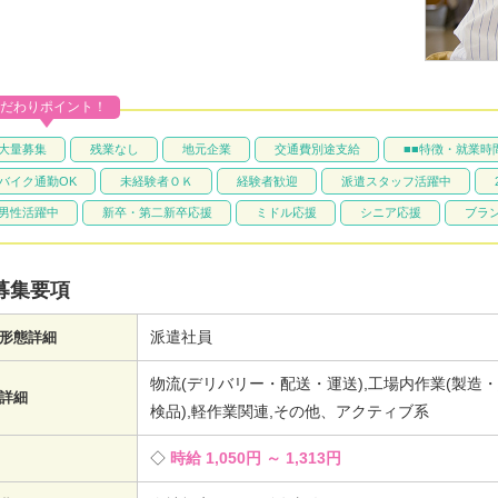
だわりポイント！
大量募集
残業なし
地元企業
交通費別途支給
■■特徴・就業時
バイク通勤OK
未経験者ＯＫ
経験者歓迎
派遣スタッフ活躍中
男性活躍中
新卒・第二新卒応援
ミドル応援
シニア応援
ブラン
募集要項
派遣社員
形態詳細
物流(デリバリー・配送・運送),工場内作業(製造
詳細
検品),軽作業関連,その他、アクティブ系
時給 1,050円 ～ 1,313円