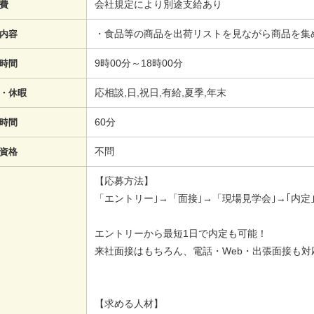
会社規定により別途支給あり
費
・食品等の商品を出荷リストを見ながら商品を集
内容
9時00分～18時00分
時間
応相談,日,祝日,有給,夏季,年末
・休暇
60分
時間
不問
資格
【応募方法】
「エントリー｣→「面接｣→「現場見学会｣→｢内定｣
エントリーから最短1日で内定も可能！
来社面接はもちろん、電話・Web・出張面接も対
【求める人材】