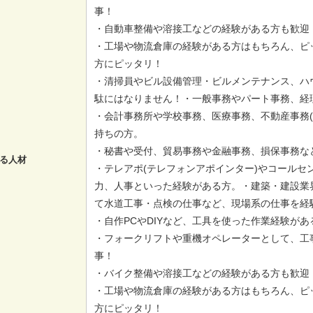
事！
・自動車整備や溶接工などの経験がある方も歓迎
・工場や物流倉庫の経験がある方はもちろん、ピ
方にピッタリ！
・清掃員やビル設備管理・ビルメンテナンス、ハ
駄にはなりません！・一般事務やパート事務、経
・会計事務所や学校事務、医療事務、不動産事務(
持ちの方。
・秘書や受付、貿易事務や金融事務、損保事務な
る人材
・テレアポ(テレフォンアポインター)やコールセ
力、人事といった経験がある方。・建築・建設業
て水道工事・点検の仕事など、現場系の仕事を経
・自作PCやDIYなど、工具を使った作業経験が
・フォークリフトや重機オペレーターとして、工
事！
・バイク整備や溶接工などの経験がある方も歓迎
・工場や物流倉庫の経験がある方はもちろん、ピ
方にピッタリ！