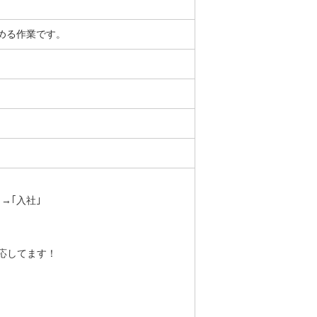
める作業です。
→｢入社｣
応してます！