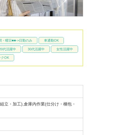
間・曜日■■->日勤のみ
車通勤OK
20代活躍中
30代活躍中
女性活躍中
クOK
・組立・加工),倉庫内作業(仕分け・梱包・