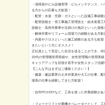
・清掃員やビル設備管理・ビルメンテナンス、ハ
る方からの応募も大歓迎！
・配管・水道・空調・ガスといった設備工事経験
・配管技能士・管工事施工管理技士・給水装置工
技能士・高所作業車や玉掛けの免許といった資格
・解体作業やリフォーム現場での経験がある方歓
・内装やクロスといった施工経験のある方も歓迎
きたいという方にオススメ！
正社員として安定した生活を送ることができ、待
20代の管理職登用実績や、女性管理職の登用実績
キャリアアップを目指す若手や女性スタッフ活躍
【こんな方はまずはご連絡ください！】
・建築・建設業界の土木作業員や大工の仕事、配
場系の仕事を経験してきた方歓迎！
・自作PCやDIYなど、工具を使った作業経験が
・フォークリフトや重機オペレーターとして、工