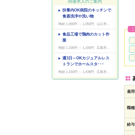
関連求人のご案内
扶養内OK病院のキッチンで
---
キーワード
食器洗浄や洗い物
時給 1,000円 ～ 1,050円
山口市黒川
こ
食品工場で鶏肉のカット作
業
時給 1,100円 ～ 1,100円
広島市安佐南区伴南
週3日～OKカジュアルレス
トランでホールスタ･･･
時給 1,150円 ～ 1,438円
広島市中区三川町
雇用
職種
給与