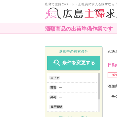
広島で主婦のパート・正社員の求人を探すなら
酒類商品の出荷準備作業です
選択中の検索条件
2026

条件を変更する
日勤
派
---
エリア
酒類
---
職種
モク
---
給与
---
雇用形態
---
こだわり条件