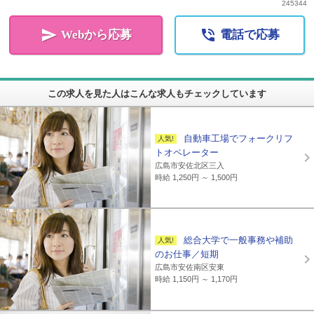
245344


Webから応募
電話で応募
この求人を見た人はこんな求人もチェックしています
自動車工場でフォークリフ
トオペレーター
広島市安佐北区三入
時給 1,250円 ～ 1,500円
総合大学で一般事務や補助
のお仕事／短期
広島市安佐南区安東
時給 1,150円 ～ 1,170円