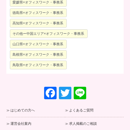
愛媛県×オフィスワーク・事務系
徳島県×オフィスワーク・事務系
高知県×オフィスワーク・事務系
その他ー中国エリア×オフィスワーク・事務系
山口県×オフィスワーク・事務系
島根県×オフィスワーク・事務系
鳥取県×オフィスワーク・事務系
F
T
Li
a
wi
n
c
tt
e
はじめての方へ
よくあるご質問
e
er
運営会社案内
求人掲載のご相談
b