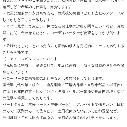
あなたのスキルやご希望をふまえ、勤務内容・勤務地・就業時間・期間・
給与などご希望のお仕事をご紹介します。
・就業開始前の不安はもちろん、就業後のお困りごとも当社のスタッフが
しっかりとフォロー致します！
・まずは見学してみたい！気になるお仕事の詳細が聞きたい！など、お気
軽にお問い合わせください。コーディネーターが要望をしっかり伺いま
す。
・登録だけしたいといった方にも新着の求人を定期的にメールで送付する
ことも可能です。
【コア・コンピタンスについて】
地元広島に密着した派遣会社で、地元に密着した様々な職種のお仕事を保
有しています！
ハローワークに未掲載のお仕事なども多数保有しております。
製造業（軽作業・組立て・食品製造・工場内作業・自動車部品・半導体）
物流（倉庫内作業・ピッキング）医療（ヘルパー業務や施設内調理）など
の仕事を得意としております。
パートタイム（主婦パート・主夫パート）、アルバイトで働きたい！日勤
のみで（夜勤のみ）で働きたい！土日祝休みたいといった御要望など、
雇用形態・年齢に限らず高収入・高時給の派遣のお仕事を提供します。