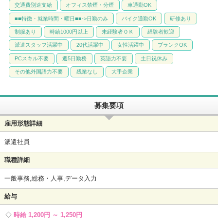
交通費別途支給
オフィス禁煙・分煙
車通勤OK
■■特徴・就業時間・曜日■■->日勤のみ
バイク通勤OK
研修あり
制服あり
時給1000円以上
未経験者ＯＫ
経験者歓迎
派遣スタッフ活躍中
20代活躍中
女性活躍中
ブランクOK
PCスキル不要
週5日勤務
英語力不要
土日祝休み
その他外国語力不要
残業なし
大手企業
募集要項
雇用形態詳細
派遣社員
職種詳細
一般事務,総務・人事,データ入力
給与
時給 1,200円 ～ 1,250円