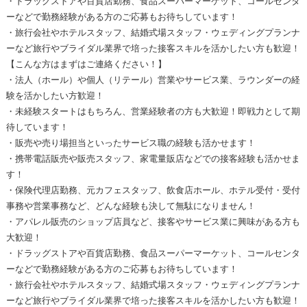
・ドラッグストアや百貨店勤務、食品スーパーマーケット、コールセンタ
ーなどで勤務経験がある方のご応募もお待ちしています！
・旅行会社やホテルスタッフ、結婚式場スタッフ・ウェディングプランナ
ーなど旅行やブライダル業界で培った接客スキルを活かしたい方も歓迎！
【こんな方はまずはご連絡ください！】
・法人（ホール）や個人（リテール）営業やサービス業、ラウンダーの経
験を活かしたい方歓迎！
・未経験スタートはもちろん、営業経験者の方も大歓迎！即戦力として期
待しています！
・販売や売り場担当といったサービス職の経験も活かせます！
・携帯電話販売や販売スタッフ、家電量販店などでの接客経験も活かせま
す！
・保険代理店勤務、元カフェスタッフ、飲食店ホール、ホテル受付・受付
事務や営業事務など、どんな経験も決して無駄になりません！
・アパレル販売のショップ店員など、接客やサービス業に興味がある方も
大歓迎！
・ドラッグストアや百貨店勤務、食品スーパーマーケット、コールセンタ
ーなどで勤務経験がある方のご応募もお待ちしています！
・旅行会社やホテルスタッフ、結婚式場スタッフ・ウェディングプランナ
ーなど旅行やブライダル業界で培った接客スキルを活かしたい方も歓迎！