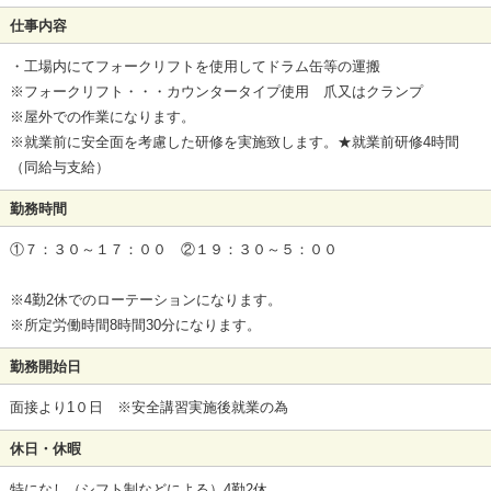
仕事内容
・工場内にてフォークリフトを使用してドラム缶等の運搬
※フォークリフト・・・カウンタータイプ使用 爪又はクランプ
※屋外での作業になります。
※就業前に安全面を考慮した研修を実施致します。★就業前研修4時間
（同給与支給）
勤務時間
①７：３０～１７：００ ②１９：３０～５：００
※4勤2休でのローテーションになります。
※所定労働時間8時間30分になります。
勤務開始日
面接より1０日 ※安全講習実施後就業の為
休日・休暇
特になし（シフト制などによる）4勤2休