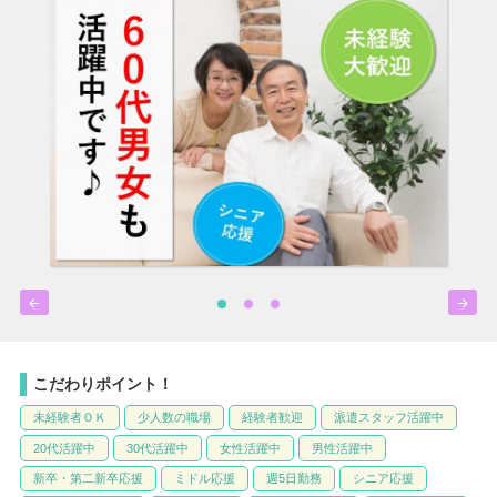


こだわりポイント！
未経験者ＯＫ
少人数の職場
経験者歓迎
派遣スタッフ活躍中
20代活躍中
30代活躍中
女性活躍中
男性活躍中
新卒・第二新卒応援
ミドル応援
週5日勤務
シニア応援