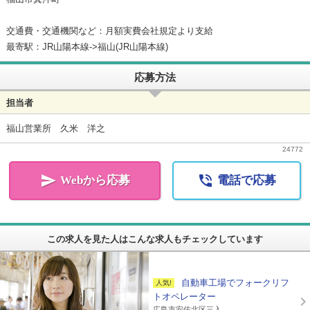
交通費・交通機関など：月額実費会社規定より支給
最寄駅：JR山陽本線->福山(JR山陽本線)
応募方法
担当者
福山営業所 久米 洋之
24772


Webから応募
電話で応募
この求人を見た人はこんな求人もチェックしています
自動車工場でフォークリフ
トオペレーター
広島市安佐北区三入