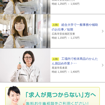
時給 1,250円 ～ 1,500円
総合大学で一般事務や補助
のお仕事／短期
広島市安佐南区安東
時給 1,150円 ～ 1,170円
工場内で粉末商品のかんた
ん袋詰め作業 /･･･
尾道市長者原
時給 1,300円 ～ 1,400円