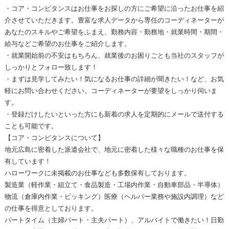
・コア・コンピタンスはお仕事をお探しの方にご希望に沿ったお仕事を紹
介させていただきます。豊富な求人データから専任のコーディネーターが
あなたのスキルやご希望をふまえ、勤務内容・勤務地・就業時間・期間・
給与などご希望のお仕事をご紹介します。
・就業開始前の不安はもちろん、就業後のお困りごとも当社のスタッフが
しっかりとフォロー致します！
・まずは見学してみたい！気になるお仕事の詳細が聞きたい！など、お気
軽にお問い合わせください。コーディネーターが要望をしっかり伺いま
す。
・登録だけしたいといった方にも新着の求人を定期的にメールで送付する
ことも可能です。
【コア・コンピタンスについて】
地元広島に密着した派遣会社で、地元に密着した様々な職種のお仕事を保
有しています！
ハローワークに未掲載のお仕事なども多数保有しております。
製造業（軽作業・組立て・食品製造・工場内作業・自動車部品・半導体）
物流（倉庫内作業・ピッキング）医療（ヘルパー業務や施設内調理）など
の仕事を得意としております。
パートタイム（主婦パート・主夫パート）、アルバイトで働きたい！日勤