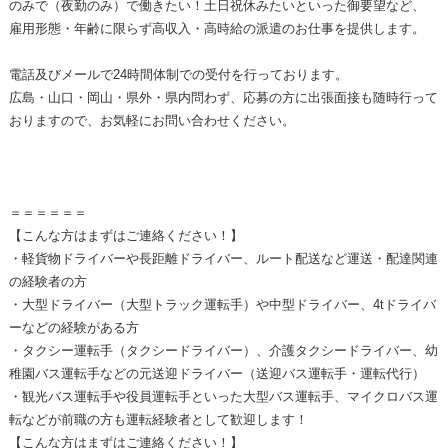
のみで（夜勤のみ）で働きたい！土日祝休みたいといった御要望など、
雇用形態・年齢に限らず高収入・高時給の派遣のお仕事を提供します。
電話及びメールで24時間体制での受付を行っております。
広島・山口・岡山・県外・県内問わず、応募の方に出張面接も随時行って
おりますので、お気軽にお問い合わせください。
＝＝＝＝＝＝
【こんな方はまずはご連絡ください！】
・軽貨物ドライバーや長距離ドライバー、ルート配送など運送・配達関連
の経験者の方
・大型ドライバー（大型トラック運転手）や中型ドライバー、4tドライバ
ーなどの経験がある方
・タクシー運転手（タクシードライバー）、介護タクシードライバー、幼
稚園バス運転手などの元送迎ドライバー（送迎バス運転手・運転代行）
・観光バス運転手や役員運転手といった大型バス運転手、マイクロバス運
転などが前職の方も運転経験者として歓迎します！
【こんな方はまずはご連絡ください！】