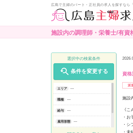
広島で主婦のパート・正社員の求人を探すなら
施設内の調理師・栄養士/有資
選択中の検索条件
2026

条件を変更する
資
派
---
エリア
施設
---
職種
《こ
---
給与
・お
---
雇用形態
・シ
・未
---
こだわり条件