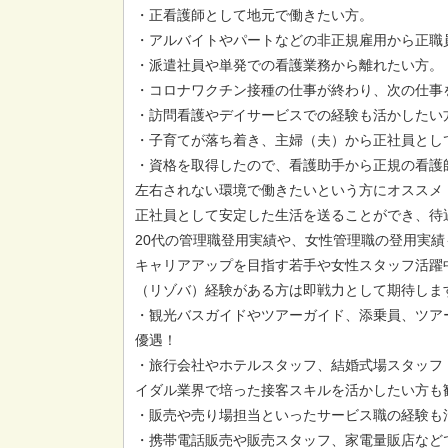
・正看護師として地元で働きたい方。
・アルバイトやパートなどの非正規雇用から正職
・派遣社員や単発での看護業務から離れたい方。
・コロナワクチン接種の仕事が終わり、次の仕事
・訪問看護やデイサービスでの経験も活かしたい
・子育てが落ち着き、主婦（夫）から正社員とし
・資格を取得したので、看護助手から正規の看護
左右されない環境で働きたいという方にオススメ
正社員として安定した生活を送ることができ、待
20代の管理職登用実績や、女性管理職の登用実績
キャリアアップを目指す若手や女性スタッフ活躍
（リゾバ）経験がある方は即戦力として期待しま
・観光バスガイドやツアーガイド、添乗員、ツア
優遇！
・旅行会社やホテルスタッフ、結婚式場スタッフ
イダル業界で培った接客スキルを活かしたい方も
・販売や売り場担当といったサービス職の経験も
・携帯電話販売や販売スタッフ、家電量販店など