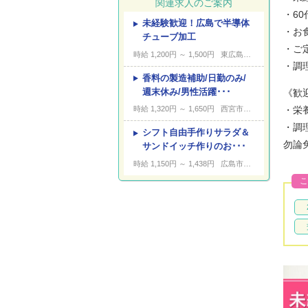
関連求人のご案内
・6
未経験歓迎！広島で半導体
---
キーワード
・お
チューブ加工
・ご
時給 1,200円 ～ 1,500円
東広島市黒瀬町
・調
香料の製造補助/日勤のみ/
週末休み/男性活躍･･･
《歓
・栄
時給 1,320円 ～ 1,650円
西宮市西宮浜
・調
シフト自由手作りサラダ＆
勿論
サンドイッチ作りのお･･･
時給 1,150円 ～ 1,438円
広島市中区三川町
こ