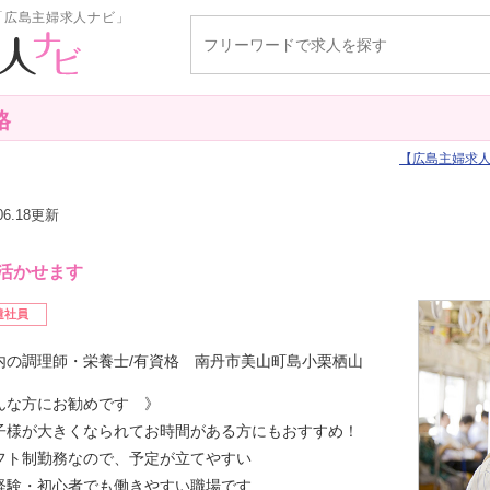
「広島主婦求人ナビ」
格
広島主婦求
.06.18更新
格活かせます
遣社員
内の調理師・栄養士/有資格 南丹市美山町島小栗栖山
んな方にお勧めです 》
子様が大きくなられてお時間がある方にもおすすめ！
フト制勤務なので、予定が立てやすい
経験・初心者でも働きやすい職場です