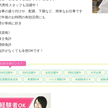
0代男性スタッフも活躍中！
食事の盛り付けや、配膳、下膳など、簡単なお仕事です
定年後のお時間の有効活用にも
理が単純に好き
迎資格》
養士免許
理師免許
免許がなくても全然OKです！
だわりポイント！
20代活躍中
30代活躍中
女性活躍中
男性活躍中
大手企業
交通費別途支給
車通勤OK
バイク通勤OK
未経験者ＯＫ
経験