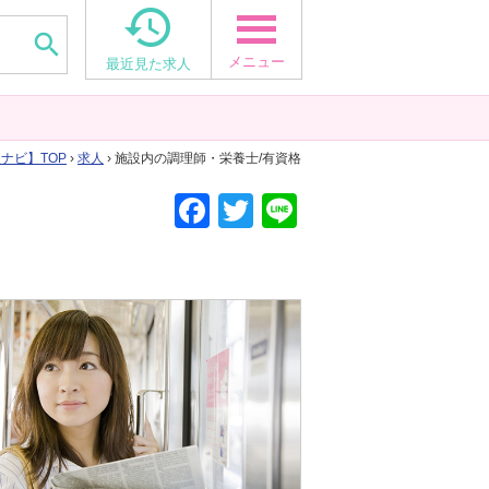


メニュー
最近見た求人
人ナビ
TOP
›
求人
› 施設内の調理師・栄養士/有資格
F
T
Li
a
wi
n
c
tt
e
e
er
b
o
o
k