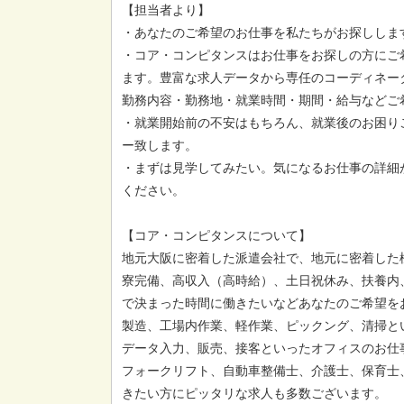
【担当者より】
・あなたのご希望のお仕事を私たちがお探ししま
・コア・コンピタンスはお仕事をお探しの方にご
ます。豊富な求人データから専任のコーディネー
勤務内容・勤務地・就業時間・期間・給与などご
・就業開始前の不安はもちろん、就業後のお困り
ー致します。
・まずは見学してみたい。気になるお仕事の詳細
ください。
【コア・コンピタンスについて】
地元大阪に密着した派遣会社で、地元に密着した
寮完備、高収入（高時給）、土日祝休み、扶養内
で決まった時間に働きたいなどあなたのご希望を
製造、工場内作業、軽作業、ピックング、清掃と
データ入力、販売、接客といったオフィスのお仕
フォークリフト、自動車整備士、介護士、保育士
きたい方にピッタリな求人も多数ございます。