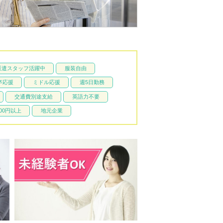
派遣スタッフ活躍中
服装自由
卒応援
ミドル応援
週5日勤務
交通費別途支給
英語力不要
00円以上
地元企業