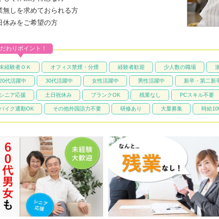
業無しを求めておられる方
日休みをご希望の方
だわりポイント！
未経験者ＯＫ
オフィス禁煙・分煙
経験者歓迎
少人数の職場
20代活躍中
30代活躍中
女性活躍中
男性活躍中
新卒・第二新
シニア応援
土日祝休み
ブランクOK
残業なし
PCスキル不要
バイク通勤OK
その他外国語力不要
研修あり
大量募集
時給10