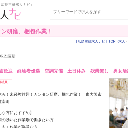
「広島主婦求人ナビ」
タン研磨、梱包作業！
広島主婦求人ナビ
TOP
›
求人
.06.21更新
験歓迎 経験者優遇 空調完備 土日休み 残業無し 男女活
遣社員
休み！未経験歓迎！カンタン研磨、梱包作業！ 東大阪市
堂南町
んな方におすすめ】
調の効いた作業場で働きたい方
くもく作業が得意な方