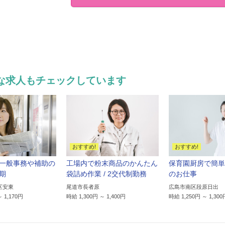
な求人もチェックしています
一般事務や補助の
工場内で粉末商品のかんたん
保育園厨房で簡単
期
袋詰め作業 / 2交代制勤務
のお仕事
区安東
尾道市長者原
広島市南区段原日出
～ 1,170円
時給 1,300円 ～ 1,400円
時給 1,250円 ～ 1,300