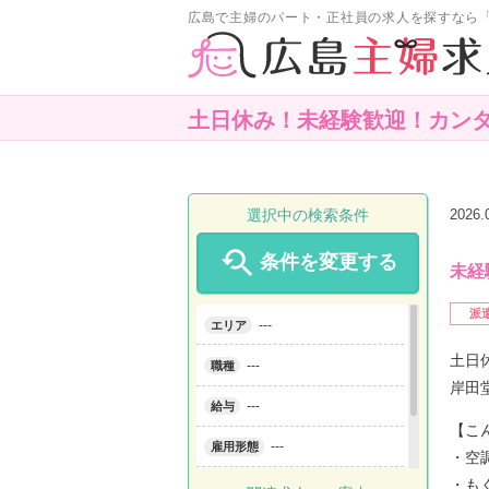
広島で主婦のパート・正社員の求人を探すなら
土日休み！未経験歓迎！カン
選択中の検索条件
2026

条件を変更する
未経
派
---
エリア
土日
---
職種
岸田
---
給与
【こ
---
雇用形態
・空
・も
---
こだわり条件