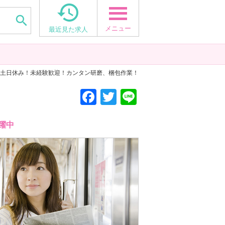


メニュー
最近見た求人
› 土日休み！未経験歓迎！カンタン研磨、梱包作業！
F
T
Li
a
wi
n
c
tt
e
躍中
e
er
b
o
o
k