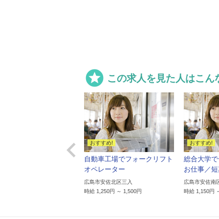

この求人を見た人はこん

いなクリニックで朝食作
自動車工場でフォークリフト
総合大学で
お手伝い/お皿洗いや洗
オペレーター
お仕事／短
広島市安佐北区三入
広島市安佐南
時給 1,250円 ～ 1,500円
時給 1,150円 
市中区三川町
,150円 ～ 1,438円