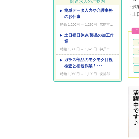
関連求人のご案内
・残
簡単データ入力や介護事務
---
キーワード
・土
のお仕事
時給 1,200円 ～ 1,250円
広島市安佐北区白木町井原
こ
土日祝日休み/製品の加工作
業
時給 1,300円 ～ 1,625円
神戸市東灘区向洋町西
ガラス部品のモクモク目視
検査と梱包作業 / ･･･
時給 1,050円 ～ 1,100円
安芸郡坂町亀石山