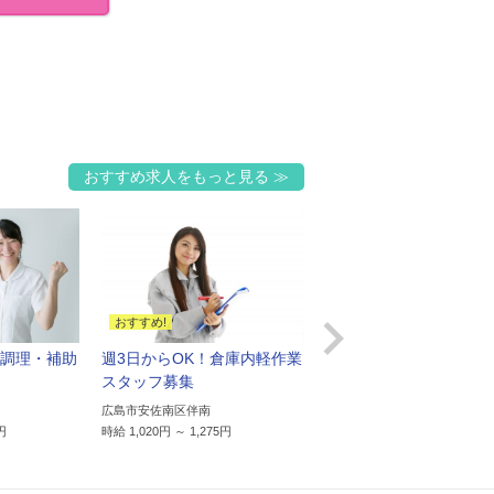
おすすめ求人をもっと見る

調理・補助
週3日からOK！倉庫内軽作業
未経験歓迎！半導体製
スタッフ募集
の研磨スタッフ
広島市安佐南区伴南
広島市安佐北区安佐町久地
円
時給 1,020円 ～ 1,275円
時給 1,200円 ～ 1,200円