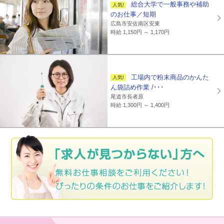
総合大学で一般事務や補助
のお仕事／短期
広島市安佐南区安東
時給 1,150円 ～ 1,170円
工場内で粉末商品のかんた
ん袋詰め作業 /･･･
尾道市長者原
時給 1,300円 ～ 1,400円