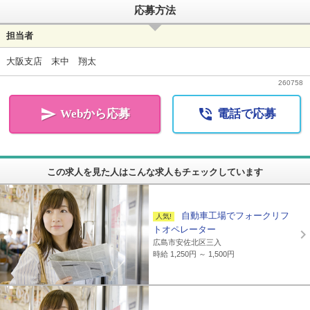
応募方法
担当者
大阪支店 末中 翔太
260758


Webから応募
電話で応募
この求人を見た人はこんな求人もチェックしています
自動車工場でフォークリフ
トオペレーター
広島市安佐北区三入
時給 1,250円 ～ 1,500円