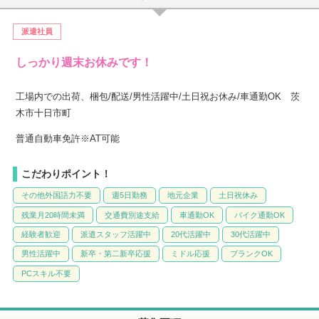
派遣社員
しっかり週末お休みです！
工場内での出荷、梱包/配送/男性活躍中/土日祝お休み/車通勤OK 茨
木市十日市町
普通自動車免許※AT可能
こだわりポイント！
その他外国語力不要
週5日勤務
地元企業
土日祝休み
残業月20時間未満
交通費別途支給
車通勤OK
バイク通勤OK
経験者歓迎
派遣スタッフ活躍中
20代活躍中
30代活躍中
男性活躍中
新卒・第二新卒応援
ミドル応援
ブランクOK
PCスキル不要