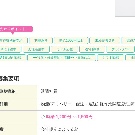
だわりポイント！
交通費別途支給
制服あり
時給1000円以上
未経験者ＯＫ
派遣
30代活躍中
女性活躍中
ミドル応援
週5日勤務
ブランクOK
週3日以内勤務
■■特徴・就業時間・曜日■■->日勤のみ
シフト勤務
土
募集要項
派遣社員
形態詳細
物流(デリバリー・配送・運送),軽作業関連,調理
詳細
時給 1,200円 ～ 1,500円
会社規定により支給
費