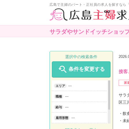
広島で主婦のパート・正社員の求人を探すなら
サラダやサンドイッチショッ
選択中の検索条件
2026

条件を変更する
接客
派
---
エリア
サラ
---
職種
区三
---
給与
・飲
---
雇用形態
・未
---
こだわり条件