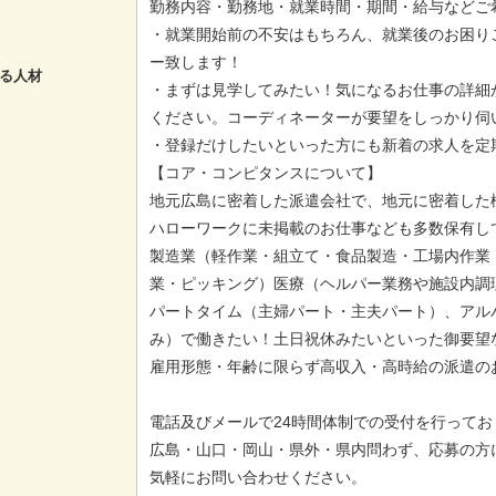
勤務内容・勤務地・就業時間・期間・給与などご
・就業開始前の不安はもちろん、就業後のお困り
ー致します！
る人材
・まずは見学してみたい！気になるお仕事の詳細
ください。コーディネーターが要望をしっかり伺
・登録だけしたいといった方にも新着の求人を定
【コア・コンピタンスについて】
地元広島に密着した派遣会社で、地元に密着した
ハローワークに未掲載のお仕事なども多数保有し
製造業（軽作業・組立て・食品製造・工場内作業
業・ピッキング）医療（ヘルパー業務や施設内調
パートタイム（主婦パート・主夫パート）、アル
み）で働きたい！土日祝休みたいといった御要望
雇用形態・年齢に限らず高収入・高時給の派遣の
電話及びメールで24時間体制での受付を行ってお
広島・山口・岡山・県外・県内問わず、応募の方
気軽にお問い合わせください。