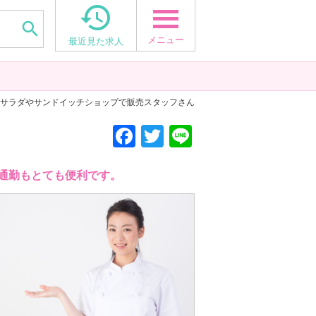


メニュー
最近見た求人
› サラダやサンドイッチショップで販売スタッフさん
F
T
Li
a
wi
n
c
tt
e
通勤もとても便利です。
e
er
b
o
o
k