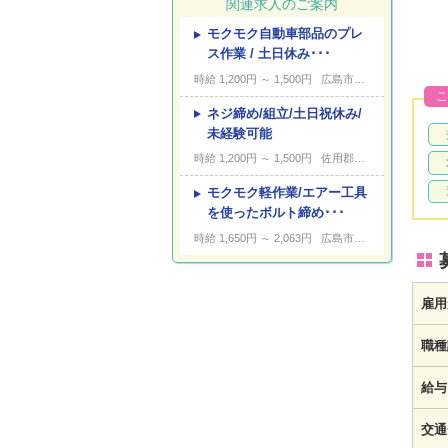
関連求人のご案内
モクモク自動車部品のプレ
---
キーワード
ス作業 / 土日休み･･･
時給 1,200円 ～ 1,500円
広島市南区出島
こ
ネジ締め/組立/土日祝休み/
未経験可能
時給 1,200円 ～ 1,500円
佐用郡佐用町
モクモク軽作業/エアー工具
を使ったボルト締め･･･
時給 1,650円 ～ 2,063円
広島市安芸区船越
雇用
職種
給与
交通