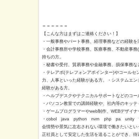
＝＝＝＝＝＝
【こんな方はまずはご連絡ください！】
・一般事務やパート事務、経理事務などの経験を
・会計事務所や学校事務、医療事務、不動産事務(
持ちの方。
・秘書や受付、貿易事務や金融事務、損保事務な
・テレアポ(テレフォンアポインター)やコールセ
力、人事といった経験がある方。・システムエン
経験がある方。
・ヘルプデスクやテクニカルサポートなどのコー
・パソコン教室での講師経験や、社内等のキッテ
・ゲームプログラマーやweb制作、WEBデザイ
・cobol java python nvm php pa un
会情勢や景気に左右されない環境で働きたいとい
正社員として安定した生活を送ることができ、待