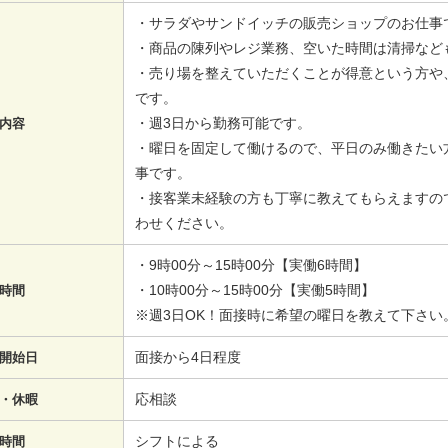
・サラダやサンドイッチの販売ショップのお仕事
・商品の陳列やレジ業務、空いた時間は清掃など
・売り場を整えていただくことが得意という方や
です。
・週3日から勤務可能です。
内容
・曜日を固定して働けるので、平日のみ働きたい
事です。
・接客業未経験の方も丁寧に教えてもらえますの
わせください。
・9時00分～15時00分【実働6時間】
・10時00分～15時00分【実働5時間】
時間
※週3日OK！面接時に希望の曜日を教えて下さい
面接から4日程度
開始日
応相談
・休暇
シフトによる
時間