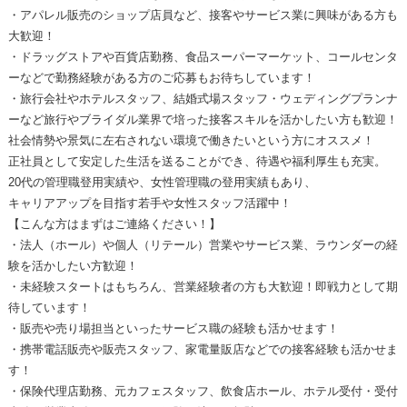
・アパレル販売のショップ店員など、接客やサービス業に興味がある方も
大歓迎！
・ドラッグストアや百貨店勤務、食品スーパーマーケット、コールセンタ
ーなどで勤務経験がある方のご応募もお待ちしています！
・旅行会社やホテルスタッフ、結婚式場スタッフ・ウェディングプランナ
ーなど旅行やブライダル業界で培った接客スキルを活かしたい方も歓迎！
社会情勢や景気に左右されない環境で働きたいという方にオススメ！
正社員として安定した生活を送ることができ、待遇や福利厚生も充実。
20代の管理職登用実績や、女性管理職の登用実績もあり、
キャリアアップを目指す若手や女性スタッフ活躍中！
【こんな方はまずはご連絡ください！】
・法人（ホール）や個人（リテール）営業やサービス業、ラウンダーの経
験を活かしたい方歓迎！
・未経験スタートはもちろん、営業経験者の方も大歓迎！即戦力として期
待しています！
・販売や売り場担当といったサービス職の経験も活かせます！
・携帯電話販売や販売スタッフ、家電量販店などでの接客経験も活かせま
す！
・保険代理店勤務、元カフェスタッフ、飲食店ホール、ホテル受付・受付