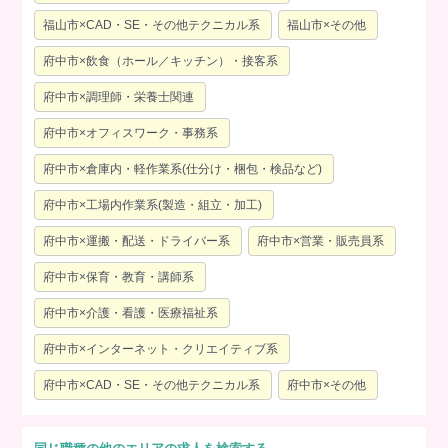
福山市×CAD・SE・その他テクニカル系
福山市×その他
府中市×飲食（ホール／キッチン）・接客系
府中市×調理師・栄養士関連
府中市×オフィスワーク・事務系
府中市×倉庫内・軽作業系(仕分け・梱包・検品など)
府中市×工場内作業系(製造・組立・加工)
府中市×運搬・配送・ドライバー系
府中市×営業・販売員系
府中市×保育・教育・講師系
府中市×介護・看護・医療福祉系
府中市×インターネット・クリエイティブ系
府中市×CAD・SE・その他テクニカル系
府中市×その他