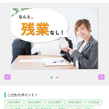


こだわりポイント！
20代活躍中
30代活躍中
女性活躍中
男性活躍中
学生応援
シフト勤務
新卒・第二新卒応援
残業なし
ブランクOK