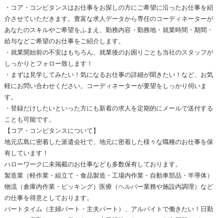
・コア・コンピタンスはお仕事をお探しの方にご希望に沿ったお仕事を紹
介させていただきます。豊富な求人データから専任のコーディネーターが
あなたのスキルやご希望をふまえ、勤務内容・勤務地・就業時間・期間・
給与などご希望のお仕事をご紹介します。
・就業開始前の不安はもちろん、就業後のお困りごとも当社のスタッフが
しっかりとフォロー致します！
・まずは見学してみたい！気になるお仕事の詳細が聞きたい！など、お気
軽にお問い合わせください。コーディネーターが要望をしっかり伺いま
す。
・登録だけしたいといった方にも新着の求人を定期的にメールで送付する
ことも可能です。
【コア・コンピタンスについて】
地元広島に密着した派遣会社で、地元に密着した様々な職種のお仕事を保
有しています！
ハローワークに未掲載のお仕事なども多数保有しております。
製造業（軽作業・組立て・食品製造・工場内作業・自動車部品・半導体）
物流（倉庫内作業・ピッキング）医療（ヘルパー業務や施設内調理）など
の仕事を得意としております。
パートタイム（主婦パート・主夫パート）、アルバイトで働きたい！日勤