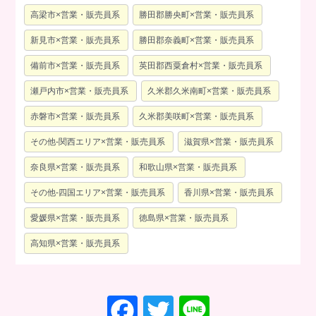
高梁市×営業・販売員系
勝田郡勝央町×営業・販売員系
新見市×営業・販売員系
勝田郡奈義町×営業・販売員系
備前市×営業・販売員系
英田郡西粟倉村×営業・販売員系
瀬戸内市×営業・販売員系
久米郡久米南町×営業・販売員系
赤磐市×営業・販売員系
久米郡美咲町×営業・販売員系
その他-関西エリア×営業・販売員系
滋賀県×営業・販売員系
奈良県×営業・販売員系
和歌山県×営業・販売員系
その他-四国エリア×営業・販売員系
香川県×営業・販売員系
愛媛県×営業・販売員系
徳島県×営業・販売員系
高知県×営業・販売員系
F
T
Li