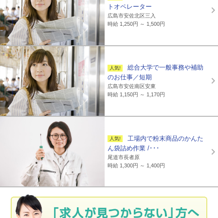
トオペレーター
広島市安佐北区三入
時給 1,250円 ～ 1,500円
総合大学で一般事務や補助
のお仕事／短期
広島市安佐南区安東
時給 1,150円 ～ 1,170円
工場内で粉末商品のかんた
ん袋詰め作業 /･･･
尾道市長者原
時給 1,300円 ～ 1,400円