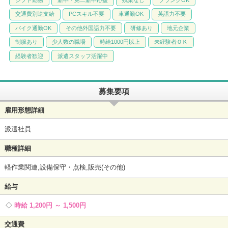
交通費別途支給
PCスキル不要
車通勤OK
英語力不要
バイク通勤OK
その他外国語力不要
研修あり
地元企業
制服あり
少人数の職場
時給1000円以上
未経験者ＯＫ
経験者歓迎
派遣スタッフ活躍中
募集要項
雇用形態詳細
派遣社員
職種詳細
軽作業関連,設備保守・点検,販売(その他)
給与
時給 1,200円 ～ 1,500円
交通費