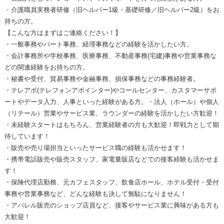
・介護職員実務者研修（旧ヘルパー1級・基礎研修／旧ヘルパー2級）をお
持ちの方。
【こんな方はまずはご連絡ください！】
・一般事務やパート事務、経理事務などの経験を活かしたい方。
・会計事務所や学校事務、医療事務、不動産事務(宅建)事務や営業事務な
どの関連経験をお持ちの方。
・秘書や受付、貿易事務や金融事務、損保事務などの事務経験者。
・テレアポ(テレフォンアポインター)やコールセンター、カスタマーサポ
ートやデータ入力、人事といった経験がある方。・法人（ホール）や個人
（リテール）営業やサービス業、ラウンダーの経験を活かしたい方歓迎！
・未経験スタートはもちろん、営業経験者の方も大歓迎！即戦力として期
待しています！
・販売や売り場担当といったサービス職の経験も活かせます！
・携帯電話販売や販売スタッフ、家電量販店などでの接客経験も活かせま
す！
・保険代理店勤務、元カフェスタッフ、飲食店ホール、ホテル受付・受付
事務や営業事務など、どんな経験も決して無駄になりません！
・アパレル販売のショップ店員など、接客やサービス業に興味がある方も
大歓迎！