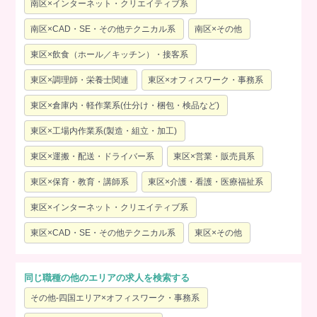
南区×インターネット・クリエイティブ系
南区×CAD・SE・その他テクニカル系
南区×その他
東区×飲食（ホール／キッチン）・接客系
東区×調理師・栄養士関連
東区×オフィスワーク・事務系
東区×倉庫内・軽作業系(仕分け・梱包・検品など)
東区×工場内作業系(製造・組立・加工)
東区×運搬・配送・ドライバー系
東区×営業・販売員系
東区×保育・教育・講師系
東区×介護・看護・医療福祉系
東区×インターネット・クリエイティブ系
東区×CAD・SE・その他テクニカル系
東区×その他
同じ職種の他のエリアの求人を検索する
その他-四国エリア×オフィスワーク・事務系