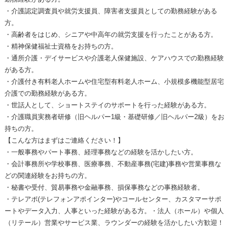
・介護認定調査員や就労支援員、障害者支援員としての勤務経験がある
方。
・高齢者をはじめ、シニアや中高年の就労支援を行ったことがある方。
・精神保健福祉士資格をお持ちの方。
・通所介護・デイサービスや介護老人保健施設、ケアハウスでの勤務経験
がある方。
・介護付き有料老人ホームや住宅型有料老人ホーム、小規模多機能型居宅
介護での勤務経験がある方。
・世話人として、ショートステイのサポートを行った経験がある方。
・介護職員実務者研修（旧ヘルパー1級・基礎研修／旧ヘルパー2級）をお
持ちの方。
【こんな方はまずはご連絡ください！】
・一般事務やパート事務、経理事務などの経験を活かしたい方。
・会計事務所や学校事務、医療事務、不動産事務(宅建)事務や営業事務な
どの関連経験をお持ちの方。
・秘書や受付、貿易事務や金融事務、損保事務などの事務経験者。
・テレアポ(テレフォンアポインター)やコールセンター、カスタマーサポ
ートやデータ入力、人事といった経験がある方。・法人（ホール）や個人
（リテール）営業やサービス業、ラウンダーの経験を活かしたい方歓迎！