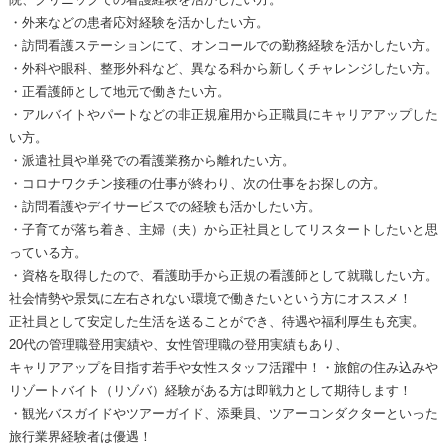
・外来などの患者応対経験を活かしたい方。
・訪問看護ステーションにて、オンコールでの勤務経験を活かしたい方。
・外科や眼科、整形外科など、異なる科から新しくチャレンジしたい方。
・正看護師として地元で働きたい方。
・アルバイトやパートなどの非正規雇用から正職員にキャリアアップした
い方。
・派遣社員や単発での看護業務から離れたい方。
・コロナワクチン接種の仕事が終わり、次の仕事をお探しの方。
・訪問看護やデイサービスでの経験も活かしたい方。
・子育てが落ち着き、主婦（夫）から正社員としてリスタートしたいと思
っている方。
・資格を取得したので、看護助手から正規の看護師として就職したい方。
社会情勢や景気に左右されない環境で働きたいという方にオススメ！
正社員として安定した生活を送ることができ、待遇や福利厚生も充実。
20代の管理職登用実績や、女性管理職の登用実績もあり、
キャリアアップを目指す若手や女性スタッフ活躍中！・旅館の住み込みや
リゾートバイト（リゾバ）経験がある方は即戦力として期待します！
・観光バスガイドやツアーガイド、添乗員、ツアーコンダクターといった
旅行業界経験者は優遇！