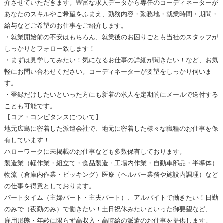
介させていただきます。豊富な求人データから専任のコーディネーターが
あなたのスキルやご希望をふまえ、勤務内容・勤務地・就業時間・期間・
給与などご希望のお仕事をご紹介します。
・就業開始前の不安はもちろん、就業後のお困りごとも当社のスタッフが
しっかりとフォロー致します！
・まずは見学してみたい！気になるお仕事の詳細が聞きたい！など、お気
軽にお問い合わせください。コーディネーターが要望をしっかり伺いま
す。
・登録だけしたいといった方にも新着の求人を定期的にメールで送付する
ことも可能です。
【コア・コンピタンスについて】
地元広島に密着した派遣会社で、地元に密着した様々な職種のお仕事を保
有しています！
ハローワークに未掲載のお仕事なども多数保有しております。
製造業（軽作業・組立て・食品製造・工場内作業・自動車部品・半導体）
物流（倉庫内作業・ピッキング）医療（ヘルパー業務や施設内調理）など
の仕事を得意としております。
パートタイム（主婦パート・主夫パート）、アルバイトで働きたい！日勤
のみで（夜勤のみ）で働きたい！土日祝休みたいといった御要望など、
雇用形態・年齢に限らず高収入・高時給の派遣のお仕事を提供します。