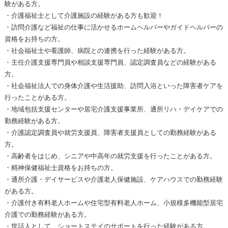
験がある方。
・介護福祉士として介護施設の経験がある方も歓迎！
・訪問介護など福祉の仕事に活かせるホームヘルパーやガイドヘルパーの
資格をお持ちの方。
・社会福祉士や看護師、病院との連携を行った経験がある方。
・主任介護支援専門員や相談支援専門員、認定調査員などの経験がある
方。
・社会福祉法人での身体介護や生活援助、訪問入浴といった障害者ケアを
行ったことがある方。
・地域包括支援センターや居宅介護支援事業所、通所リハ・デイケアでの
勤務経験がある方。
・介護認定調査員や就労支援員、障害者支援員としての勤務経験がある
方。
・高齢者をはじめ、シニアや中高年の就労支援を行ったことがある方。
・精神保健福祉士資格をお持ちの方。
・通所介護・デイサービスや介護老人保健施設、ケアハウスでの勤務経験
がある方。
・介護付き有料老人ホームや住宅型有料老人ホーム、小規模多機能型居宅
介護での勤務経験がある方。
・世話人として、ショートステイのサポートを行った経験がある方。