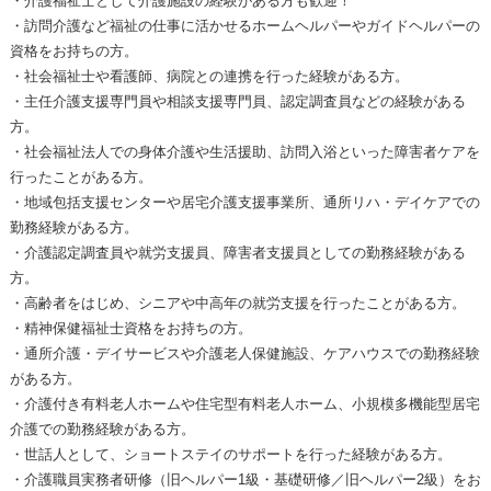
・介護福祉士として介護施設の経験がある方も歓迎！
・訪問介護など福祉の仕事に活かせるホームヘルパーやガイドヘルパーの
資格をお持ちの方。
・社会福祉士や看護師、病院との連携を行った経験がある方。
・主任介護支援専門員や相談支援専門員、認定調査員などの経験がある
方。
・社会福祉法人での身体介護や生活援助、訪問入浴といった障害者ケアを
行ったことがある方。
・地域包括支援センターや居宅介護支援事業所、通所リハ・デイケアでの
勤務経験がある方。
・介護認定調査員や就労支援員、障害者支援員としての勤務経験がある
方。
・高齢者をはじめ、シニアや中高年の就労支援を行ったことがある方。
・精神保健福祉士資格をお持ちの方。
・通所介護・デイサービスや介護老人保健施設、ケアハウスでの勤務経験
がある方。
・介護付き有料老人ホームや住宅型有料老人ホーム、小規模多機能型居宅
介護での勤務経験がある方。
・世話人として、ショートステイのサポートを行った経験がある方。
・介護職員実務者研修（旧ヘルパー1級・基礎研修／旧ヘルパー2級）をお