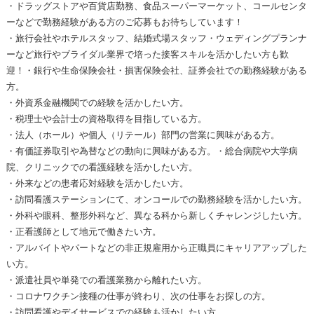
・ドラッグストアや百貨店勤務、食品スーパーマーケット、コールセンタ
ーなどで勤務経験がある方のご応募もお待ちしています！
・旅行会社やホテルスタッフ、結婚式場スタッフ・ウェディングプランナ
ーなど旅行やブライダル業界で培った接客スキルを活かしたい方も歓
迎！・銀行や生命保険会社・損害保険会社、証券会社での勤務経験がある
方。
・外資系金融機関での経験を活かしたい方。
・税理士や会計士の資格取得を目指している方。
・法人（ホール）や個人（リテール）部門の営業に興味がある方。
・有価証券取引や為替などの動向に興味がある方。・総合病院や大学病
院、クリニックでの看護経験を活かしたい方。
・外来などの患者応対経験を活かしたい方。
・訪問看護ステーションにて、オンコールでの勤務経験を活かしたい方。
・外科や眼科、整形外科など、異なる科から新しくチャレンジしたい方。
・正看護師として地元で働きたい方。
・アルバイトやパートなどの非正規雇用から正職員にキャリアアップした
い方。
・派遣社員や単発での看護業務から離れたい方。
・コロナワクチン接種の仕事が終わり、次の仕事をお探しの方。
・訪問看護やデイサービスでの経験も活かしたい方。