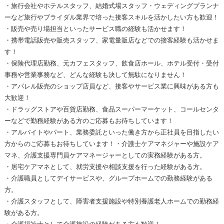
・旅行会社やホテルスタッフ、結婚式場スタッフ・ウェディングプランナ
ーなど旅行やブライダル業界で培った接客スキルを活かしたい方も歓迎！
・販売や売り場担当といったサービス職の経験も活かせます！
・携帯電話販売や販売スタッフ、家電量販店などでの接客経験も活かせま
す！
・保険代理店勤務、元カフェスタッフ、飲食店ホール、ホテル受付・受付
事務や営業事務など、どんな経験も決して無駄になりません！
・アパレル販売のショップ店員など、接客やサービス業に興味がある方も
大歓迎！
・ドラッグストアや百貨店勤務、食品スーパーマーケット、コールセンタ
ーなどで勤務経験がある方のご応募もお待ちしています！
・アルバイトやパート、業務委託といった働き方から正社員を目指したい
方からのご応募もお待ちしています！・介護士ケアマネジャーや施設ケア
マネ、介護支援専門員ケアマネージャーとしての実務経験がある方。
・居宅ケアマネとして、就労支援や相談支援を行った経験がある方。
・介護職員としてデイサービスや、グループホームでの勤務経験がある
方。
・介護スタッフとして、障害者支援施設や特別養護老人ホームでの勤務経
験がある方。