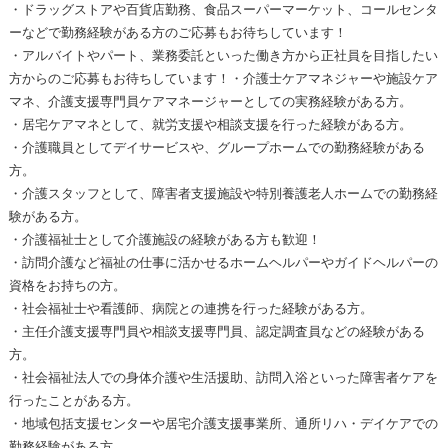
・ドラッグストアや百貨店勤務、食品スーパーマーケット、コールセンタ
ーなどで勤務経験がある方のご応募もお待ちしています！
・アルバイトやパート、業務委託といった働き方から正社員を目指したい
方からのご応募もお待ちしています！・介護士ケアマネジャーや施設ケア
マネ、介護支援専門員ケアマネージャーとしての実務経験がある方。
・居宅ケアマネとして、就労支援や相談支援を行った経験がある方。
・介護職員としてデイサービスや、グループホームでの勤務経験がある
方。
・介護スタッフとして、障害者支援施設や特別養護老人ホームでの勤務経
験がある方。
・介護福祉士として介護施設の経験がある方も歓迎！
・訪問介護など福祉の仕事に活かせるホームヘルパーやガイドヘルパーの
資格をお持ちの方。
・社会福祉士や看護師、病院との連携を行った経験がある方。
・主任介護支援専門員や相談支援専門員、認定調査員などの経験がある
方。
・社会福祉法人での身体介護や生活援助、訪問入浴といった障害者ケアを
行ったことがある方。
・地域包括支援センターや居宅介護支援事業所、通所リハ・デイケアでの
勤務経験がある方。