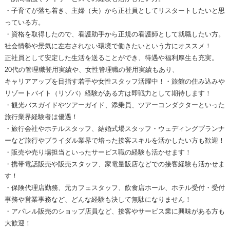
・子育てが落ち着き、主婦（夫）から正社員としてリスタートしたいと思
っている方。
・資格を取得したので、看護助手から正規の看護師として就職したい方。
社会情勢や景気に左右されない環境で働きたいという方にオススメ！
正社員として安定した生活を送ることができ、待遇や福利厚生も充実。
20代の管理職登用実績や、女性管理職の登用実績もあり、
キャリアアップを目指す若手や女性スタッフ活躍中！・旅館の住み込みや
リゾートバイト（リゾバ）経験がある方は即戦力として期待します！
・観光バスガイドやツアーガイド、添乗員、ツアーコンダクターといった
旅行業界経験者は優遇！
・旅行会社やホテルスタッフ、結婚式場スタッフ・ウェディングプランナ
ーなど旅行やブライダル業界で培った接客スキルを活かしたい方も歓迎！
・販売や売り場担当といったサービス職の経験も活かせます！
・携帯電話販売や販売スタッフ、家電量販店などでの接客経験も活かせま
す！
・保険代理店勤務、元カフェスタッフ、飲食店ホール、ホテル受付・受付
事務や営業事務など、どんな経験も決して無駄になりません！
・アパレル販売のショップ店員など、接客やサービス業に興味がある方も
大歓迎！