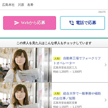
広島本社 川原 友希
26475


Webから応募
電話で応募
この求人を見た人はこんな求人もチェックしています
自動車工場でフォークリフ
トオペレーター
広島市安佐北区三入
時給 1,250円 ～ 1,500円
総合大学で一般事務や補助
のお仕事／短期
広島市安佐南区安東
時給 1,150円 ～ 1,170円