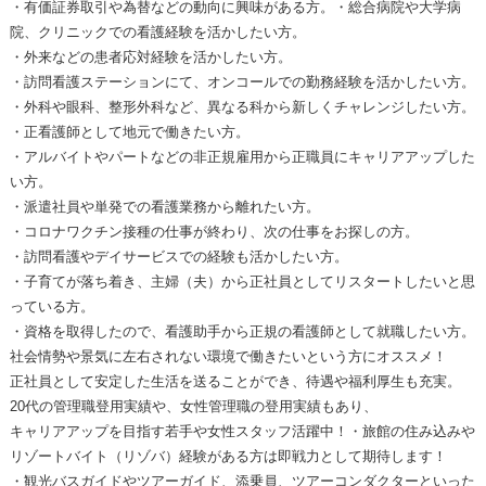
・有価証券取引や為替などの動向に興味がある方。・総合病院や大学病
院、クリニックでの看護経験を活かしたい方。
・外来などの患者応対経験を活かしたい方。
・訪問看護ステーションにて、オンコールでの勤務経験を活かしたい方。
・外科や眼科、整形外科など、異なる科から新しくチャレンジしたい方。
・正看護師として地元で働きたい方。
・アルバイトやパートなどの非正規雇用から正職員にキャリアアップした
い方。
・派遣社員や単発での看護業務から離れたい方。
・コロナワクチン接種の仕事が終わり、次の仕事をお探しの方。
・訪問看護やデイサービスでの経験も活かしたい方。
・子育てが落ち着き、主婦（夫）から正社員としてリスタートしたいと思
っている方。
・資格を取得したので、看護助手から正規の看護師として就職したい方。
社会情勢や景気に左右されない環境で働きたいという方にオススメ！
正社員として安定した生活を送ることができ、待遇や福利厚生も充実。
20代の管理職登用実績や、女性管理職の登用実績もあり、
キャリアアップを目指す若手や女性スタッフ活躍中！・旅館の住み込みや
リゾートバイト（リゾバ）経験がある方は即戦力として期待します！
・観光バスガイドやツアーガイド、添乗員、ツアーコンダクターといった