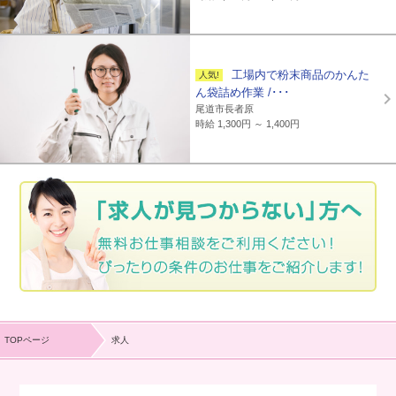
工場内で粉末商品のかんた
ん袋詰め作業 /･･･
尾道市長者原
時給 1,300円 ～ 1,400円
TOPページ
求人