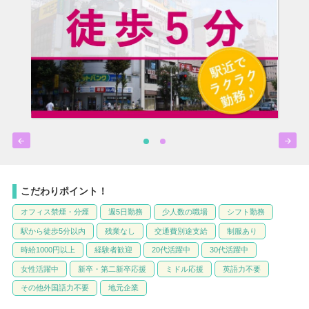


こだわりポイント！
オフィス禁煙・分煙
週5日勤務
少人数の職場
シフト勤務
駅から徒歩5分以内
残業なし
交通費別途支給
制服あり
時給1000円以上
経験者歓迎
20代活躍中
30代活躍中
女性活躍中
新卒・第二新卒応援
ミドル応援
英語力不要
その他外国語力不要
地元企業