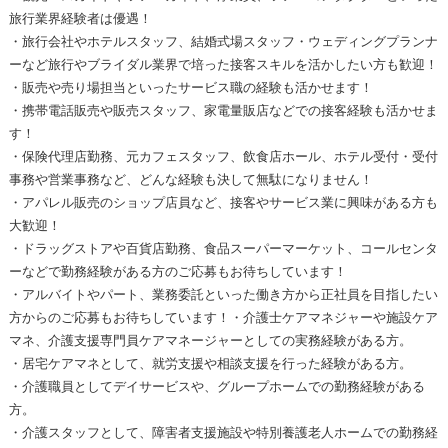
旅行業界経験者は優遇！
・旅行会社やホテルスタッフ、結婚式場スタッフ・ウェディングプランナ
ーなど旅行やブライダル業界で培った接客スキルを活かしたい方も歓迎！
・販売や売り場担当といったサービス職の経験も活かせます！
・携帯電話販売や販売スタッフ、家電量販店などでの接客経験も活かせま
す！
・保険代理店勤務、元カフェスタッフ、飲食店ホール、ホテル受付・受付
事務や営業事務など、どんな経験も決して無駄になりません！
・アパレル販売のショップ店員など、接客やサービス業に興味がある方も
大歓迎！
・ドラッグストアや百貨店勤務、食品スーパーマーケット、コールセンタ
ーなどで勤務経験がある方のご応募もお待ちしています！
・アルバイトやパート、業務委託といった働き方から正社員を目指したい
方からのご応募もお待ちしています！・介護士ケアマネジャーや施設ケア
マネ、介護支援専門員ケアマネージャーとしての実務経験がある方。
・居宅ケアマネとして、就労支援や相談支援を行った経験がある方。
・介護職員としてデイサービスや、グループホームでの勤務経験がある
方。
・介護スタッフとして、障害者支援施設や特別養護老人ホームでの勤務経