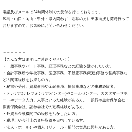
電話及びメールで24時間体制での受付を行っております。
広島・山口・岡山・県外・県内問わず、応募の方に出張面接も随時行って
おりますので、お気軽にお問い合わせください。
＝＝＝＝＝＝
【こんな方はまずはご連絡ください！】
・一般事務やパート事務、経理事務などの経験を活かしたい方。
・会計事務所や学校事務、医療事務、不動産事務(宅建)事務や営業事務な
どの関連経験をお持ちの方。
・秘書や受付、貿易事務や金融事務、損保事務などの事務経験者。
・テレアポ(テレフォンアポインター)やコールセンター、カスタマーサポ
ートやデータ入力、人事といった経験がある方。・銀行や生命保険会社・
損害保険会社、証券会社での勤務経験がある方。
・外資系金融機関での経験を活かしたい方。
・税理士や会計士の資格取得を目指している方。
・法人（ホール）や個人（リテール）部門の営業に興味がある方。