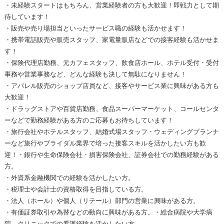
・未経験スタートはもちろん、営業経験者の方も大歓迎！即戦力として期
待しています！
・販売や売り場担当といったサービス職の経験も活かせます！
・携帯電話販売や販売スタッフ、家電量販店などでの接客経験も活かせま
す！
・保険代理店勤務、元カフェスタッフ、飲食店ホール、ホテル受付・受付
事務や営業事務など、どんな経験も決して無駄になりません！
・アパレル販売のショップ店員など、接客やサービス業に興味がある方も
大歓迎！
・ドラッグストアや百貨店勤務、食品スーパーマーケット、コールセンタ
ーなどで勤務経験がある方のご応募もお待ちしています！
・旅行会社やホテルスタッフ、結婚式場スタッフ・ウェディングプランナ
ーなど旅行やブライダル業界で培った接客スキルを活かしたい方も歓
迎！・銀行や生命保険会社・損害保険会社、証券会社での勤務経験がある
方。
・外資系金融機関での経験を活かしたい方。
・税理士や会計士の資格取得を目指している方。
・法人（ホール）や個人（リテール）部門の営業に興味がある方。
・有価証券取引や為替などの動向に興味がある方。・総合病院や大学病
院、クリニックでの看護経験を活かしたい方。