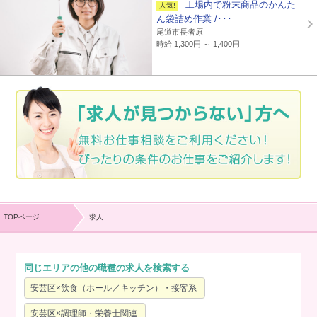
工場内で粉末商品のかんた
ん袋詰め作業 /･･･
尾道市長者原
時給 1,300円 ～ 1,400円
TOPページ
求人
同じエリアの他の職種の求人を検索する
安芸区×飲食（ホール／キッチン）・接客系
安芸区×調理師・栄養士関連