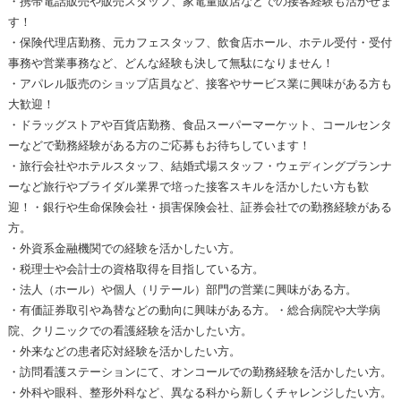
・携帯電話販売や販売スタッフ、家電量販店などでの接客経験も活かせま
す！
・保険代理店勤務、元カフェスタッフ、飲食店ホール、ホテル受付・受付
事務や営業事務など、どんな経験も決して無駄になりません！
・アパレル販売のショップ店員など、接客やサービス業に興味がある方も
大歓迎！
・ドラッグストアや百貨店勤務、食品スーパーマーケット、コールセンタ
ーなどで勤務経験がある方のご応募もお待ちしています！
・旅行会社やホテルスタッフ、結婚式場スタッフ・ウェディングプランナ
ーなど旅行やブライダル業界で培った接客スキルを活かしたい方も歓
迎！・銀行や生命保険会社・損害保険会社、証券会社での勤務経験がある
方。
・外資系金融機関での経験を活かしたい方。
・税理士や会計士の資格取得を目指している方。
・法人（ホール）や個人（リテール）部門の営業に興味がある方。
・有価証券取引や為替などの動向に興味がある方。・総合病院や大学病
院、クリニックでの看護経験を活かしたい方。
・外来などの患者応対経験を活かしたい方。
・訪問看護ステーションにて、オンコールでの勤務経験を活かしたい方。
・外科や眼科、整形外科など、異なる科から新しくチャレンジしたい方。