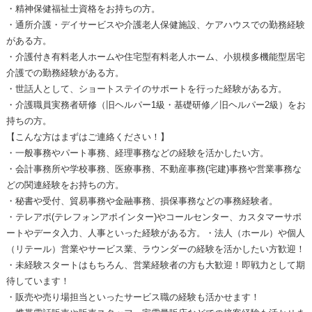
・精神保健福祉士資格をお持ちの方。
・通所介護・デイサービスや介護老人保健施設、ケアハウスでの勤務経験
がある方。
・介護付き有料老人ホームや住宅型有料老人ホーム、小規模多機能型居宅
介護での勤務経験がある方。
・世話人として、ショートステイのサポートを行った経験がある方。
・介護職員実務者研修（旧ヘルパー1級・基礎研修／旧ヘルパー2級）をお
持ちの方。
【こんな方はまずはご連絡ください！】
・一般事務やパート事務、経理事務などの経験を活かしたい方。
・会計事務所や学校事務、医療事務、不動産事務(宅建)事務や営業事務な
どの関連経験をお持ちの方。
・秘書や受付、貿易事務や金融事務、損保事務などの事務経験者。
・テレアポ(テレフォンアポインター)やコールセンター、カスタマーサポ
ートやデータ入力、人事といった経験がある方。・法人（ホール）や個人
（リテール）営業やサービス業、ラウンダーの経験を活かしたい方歓迎！
・未経験スタートはもちろん、営業経験者の方も大歓迎！即戦力として期
待しています！
・販売や売り場担当といったサービス職の経験も活かせます！