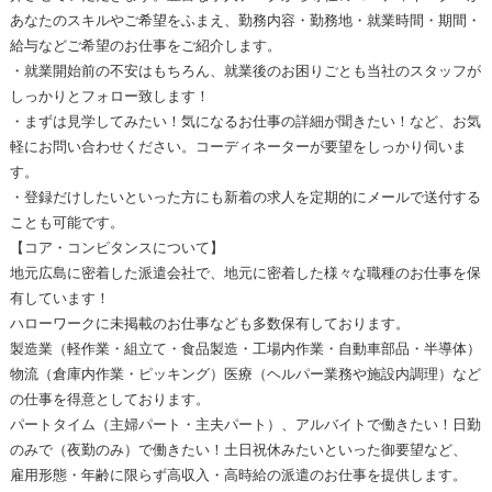
あなたのスキルやご希望をふまえ、勤務内容・勤務地・就業時間・期間・
給与などご希望のお仕事をご紹介します。
・就業開始前の不安はもちろん、就業後のお困りごとも当社のスタッフが
しっかりとフォロー致します！
・まずは見学してみたい！気になるお仕事の詳細が聞きたい！など、お気
軽にお問い合わせください。コーディネーターが要望をしっかり伺いま
す。
・登録だけしたいといった方にも新着の求人を定期的にメールで送付する
ことも可能です。
【コア・コンピタンスについて】
地元広島に密着した派遣会社で、地元に密着した様々な職種のお仕事を保
有しています！
ハローワークに未掲載のお仕事なども多数保有しております。
製造業（軽作業・組立て・食品製造・工場内作業・自動車部品・半導体）
物流（倉庫内作業・ピッキング）医療（ヘルパー業務や施設内調理）など
の仕事を得意としております。
パートタイム（主婦パート・主夫パート）、アルバイトで働きたい！日勤
のみで（夜勤のみ）で働きたい！土日祝休みたいといった御要望など、
雇用形態・年齢に限らず高収入・高時給の派遣のお仕事を提供します。