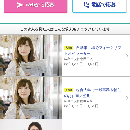


Webから応募
電話で応募
この求人を見た人はこんな求人もチェックしています
自動車工場でフォークリフ
トオペレーター
広島市安佐北区三入
時給 1,250円 ～ 1,500円
総合大学で一般事務や補助
のお仕事／短期
広島市安佐南区安東
時給 1,150円 ～ 1,170円