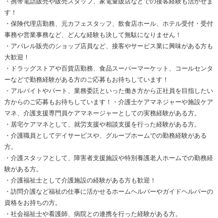
・携帯電話販売や販売スタッフ、家電量販店などでの接客経験も活かせま
す！
・保険代理店勤務、元カフェスタッフ、飲食店ホール、ホテル受付・受付
事務や営業事務など、どんな経験も決して無駄になりません！
・アパレル販売のショップ店員など、接客やサービス業に興味がある方も
大歓迎！
・ドラッグストアや百貨店勤務、食品スーパーマーケット、コールセンタ
ーなどで勤務経験がある方のご応募もお待ちしています！
・アルバイトやパート、業務委託といった働き方から正社員を目指したい
方からのご応募もお待ちしています！・介護士ケアマネジャーや施設ケア
マネ、介護支援専門員ケアマネージャーとしての実務経験がある方。
・居宅ケアマネとして、就労支援や相談支援を行った経験がある方。
・介護職員としてデイサービスや、グループホームでの勤務経験がある
方。
・介護スタッフとして、障害者支援施設や特別養護老人ホームでの勤務経
験がある方。
・介護福祉士として介護施設の経験がある方も歓迎！
・訪問介護など福祉の仕事に活かせるホームヘルパーやガイドヘルパーの
資格をお持ちの方。
・社会福祉士や看護師、病院との連携を行った経験がある方。