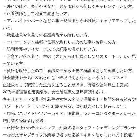
・外科や眼科、整形外科など、異なる科から新しくチャレンジしたい方。
・正看護師として地元で働きたい方。
・アルバイトやパートなどの非正規雇用から正職員にキャリアアップした
い方。
・派遣社員や単発での看護業務から離れたい方。
・コロナワクチン接種の仕事が終わり、次の仕事をお探しの方。
・訪問看護やデイサービスでの経験も活かしたい方。
・子育てが落ち着き、主婦（夫）から正社員としてリスタートしたいと思
っている方。
・資格を取得したので、看護助手から正規の看護師として就職したい方。
社会情勢や景気に左右されない環境で働きたいという方にオススメ！
正社員として安定した生活を送ることができ、待遇や福利厚生も充実。
20代の管理職登用実績や、女性管理職の登用実績もあり、
キャリアアップを目指す若手や女性スタッフ活躍中！・旅館の住み込みや
リゾートバイト（リゾバ）経験がある方は即戦力として期待します！
・観光バスガイドやツアーガイド、添乗員、ツアーコンダクターといった
旅行業界経験者は優遇！
・旅行会社やホテルスタッフ、結婚式場スタッフ・ウェディングプランナ
ーなど旅行やブライダル業界で培った接客スキルを活かしたい方も歓迎！