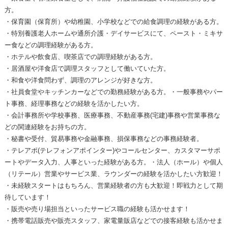
方。
・保育園（保育所）や幼稚園、小学校などでの給食調理の経験がある方。
・特別養護老人ホームや通所介護・デイサービスにて、ペースト・ミキサ
ー食などの調理経験がある方。
・ホテルや飲食店、喫茶店での調理経験がある方。
・居酒屋や洋食店で調理スタッフとして働いていた方。
・和食や洋食問わず、調理のアレンジが好きな方。
・社員食堂やキッチンカーなどでの勤務経験がある方。・一般事務やパー
ト事務、経理事務などの経験を活かしたい方。
・会計事務所や学校事務、医療事務、不動産事務(宅建)事務や営業事務な
どの関連経験をお持ちの方。
・秘書や受付、貿易事務や金融事務、損保事務などの事務経験者。
・テレアポ(テレフォンアポインター)やコールセンター、カスタマーサポ
ートやデータ入力、人事といった経験がある方。・法人（ホール）や個人
（リテール）営業やサービス業、ラウンダーの経験を活かしたい方歓迎！
・未経験スタートはもちろん、営業経験者の方も大歓迎！即戦力として期
待しています！
・販売や売り場担当といったサービス職の経験も活かせます！
・携帯電話販売や販売スタッフ、家電量販店などでの接客経験も活かせま