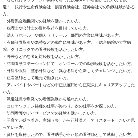
迎！・銀行や生命保険会社・損害保険会社、証券会社での勤務経験がある
方。
・外資系金融機関での経験を活かしたい方。
・税理士や会計士の資格取得を目指している方。
・法人（ホール）や個人（リテール）部門の営業に興味がある方。
・有価証券取引や為替などの動向に興味がある方。・総合病院や大学病
院、クリニックでの看護経験を活かしたい方。
・外来などの患者応対経験を活かしたい方。
・訪問看護ステーションにて、オンコールでの勤務経験を活かしたい方。
・外科や眼科、整形外科など、異なる科から新しくチャレンジしたい方。
・正看護師として地元で働きたい方。
・アルバイトやパートなどの非正規雇用から正職員にキャリアアップした
い方。
・派遣社員や単発での看護業務から離れたい方。
・コロナワクチン接種の仕事が終わり、次の仕事をお探しの方。
・訪問看護やデイサービスでの経験も活かしたい方。
・子育てが落ち着き、主婦（夫）から正社員としてリスタートしたいと思
っている方。
・資格を取得したので、看護助手から正規の看護師として就職したい方。