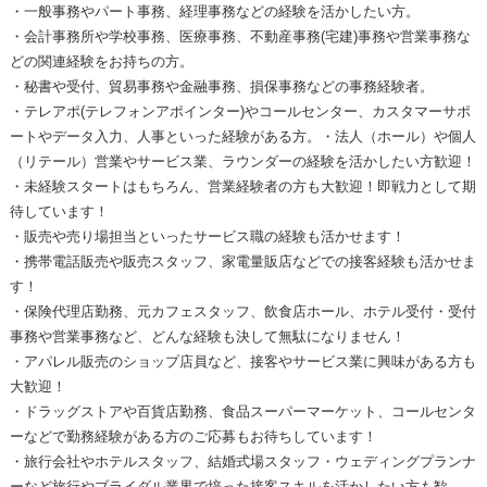
・一般事務やパート事務、経理事務などの経験を活かしたい方。
・会計事務所や学校事務、医療事務、不動産事務(宅建)事務や営業事務な
どの関連経験をお持ちの方。
・秘書や受付、貿易事務や金融事務、損保事務などの事務経験者。
・テレアポ(テレフォンアポインター)やコールセンター、カスタマーサポ
ートやデータ入力、人事といった経験がある方。・法人（ホール）や個人
（リテール）営業やサービス業、ラウンダーの経験を活かしたい方歓迎！
・未経験スタートはもちろん、営業経験者の方も大歓迎！即戦力として期
待しています！
・販売や売り場担当といったサービス職の経験も活かせます！
・携帯電話販売や販売スタッフ、家電量販店などでの接客経験も活かせま
す！
・保険代理店勤務、元カフェスタッフ、飲食店ホール、ホテル受付・受付
事務や営業事務など、どんな経験も決して無駄になりません！
・アパレル販売のショップ店員など、接客やサービス業に興味がある方も
大歓迎！
・ドラッグストアや百貨店勤務、食品スーパーマーケット、コールセンタ
ーなどで勤務経験がある方のご応募もお待ちしています！
・旅行会社やホテルスタッフ、結婚式場スタッフ・ウェディングプランナ
ーなど旅行やブライダル業界で培った接客スキルを活かしたい方も歓