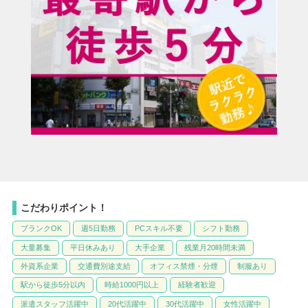
こだわりポイント！
ブランクOK
週5日勤務
PCスキル不要
シフト勤務
大量募集
平日休みあり
大手企業
残業月20時間未満
外資系企業
交通費別途支給
オフィス禁煙・分煙
制服あり
駅から徒歩5分以内
時給1000円以上
経験者歓迎
派遣スタッフ活躍中
20代活躍中
30代活躍中
女性活躍中