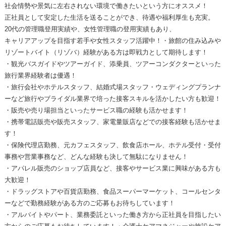
社会情勢や景気に左右されない環境で働きたいという方にオススメ！
正社員として安定した生活を送ることができ、待遇や福利厚生も充実。
20代の管理職登用実績や、女性管理職の登用実績もあり、
キャリアアップを目指す若手や女性スタッフ活躍中！・旅館の住み込みや
リゾートバイト（リゾバ）経験がある方は即戦力として期待します！
・観光バスガイドやツアーガイド、添乗員、ツアーコンダクターといった
旅行業界経験者は優遇！
・旅行会社やホテルスタッフ、結婚式場スタッフ・ウェディングプランナ
ーなど旅行やブライダル業界で培った接客スキルを活かしたい方も歓迎！
・販売や売り場担当といったサービス職の経験も活かせます！
・携帯電話販売や販売スタッフ、家電量販店などでの接客経験も活かせま
す！
・保険代理店勤務、元カフェスタッフ、飲食店ホール、ホテル受付・受付
事務や営業事務など、どんな経験も決して無駄になりません！
・アパレル販売のショップ店員など、接客やサービス業に興味がある方も
大歓迎！
・ドラッグストアや百貨店勤務、食品スーパーマーケット、コールセンタ
ーなどで勤務経験がある方のご応募もお待ちしています！
・アルバイトやパート、業務委託といった働き方から正社員を目指したい