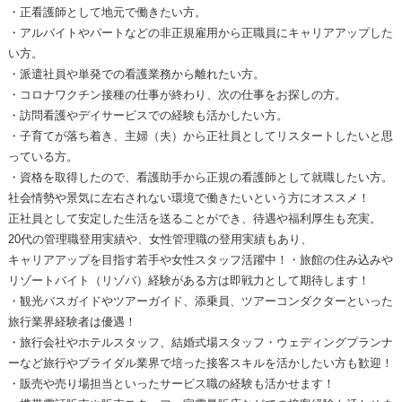
・正看護師として地元で働きたい方。
・アルバイトやパートなどの非正規雇用から正職員にキャリアアップした
い方。
・派遣社員や単発での看護業務から離れたい方。
・コロナワクチン接種の仕事が終わり、次の仕事をお探しの方。
・訪問看護やデイサービスでの経験も活かしたい方。
・子育てが落ち着き、主婦（夫）から正社員としてリスタートしたいと思
っている方。
・資格を取得したので、看護助手から正規の看護師として就職したい方。
社会情勢や景気に左右されない環境で働きたいという方にオススメ！
正社員として安定した生活を送ることができ、待遇や福利厚生も充実。
20代の管理職登用実績や、女性管理職の登用実績もあり、
キャリアアップを目指す若手や女性スタッフ活躍中！・旅館の住み込みや
リゾートバイト（リゾバ）経験がある方は即戦力として期待します！
・観光バスガイドやツアーガイド、添乗員、ツアーコンダクターといった
旅行業界経験者は優遇！
・旅行会社やホテルスタッフ、結婚式場スタッフ・ウェディングプランナ
ーなど旅行やブライダル業界で培った接客スキルを活かしたい方も歓迎！
・販売や売り場担当といったサービス職の経験も活かせます！