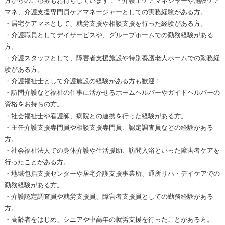
方からのご応募もお待ちしています！・介護士ケアマネジャーや施設ケア
マネ、介護支援専門員ケアマネージャーとしての実務経験がある方。
・居宅ケアマネとして、就労支援や相談支援を行った経験がある方。
・介護職員としてデイサービスや、グループホームでの勤務経験がある
方。
・介護スタッフとして、障害者支援施設や特別養護老人ホームでの勤務経
験がある方。
・介護福祉士として介護施設の経験がある方も歓迎！
・訪問介護など福祉の仕事に活かせるホームヘルパーやガイドヘルパーの
資格をお持ちの方。
・社会福祉士や看護師、病院との連携を行った経験がある方。
・主任介護支援専門員や相談支援専門員、認定調査員などの経験がある
方。
・社会福祉法人での身体介護や生活援助、訪問入浴といった障害者ケアを
行ったことがある方。
・地域包括支援センターや居宅介護支援事業所、通所リハ・デイケアでの
勤務経験がある方。
・介護認定調査員や就労支援員、障害者支援員としての勤務経験がある
方。
・高齢者をはじめ、シニアや中高年の就労支援を行ったことがある方。