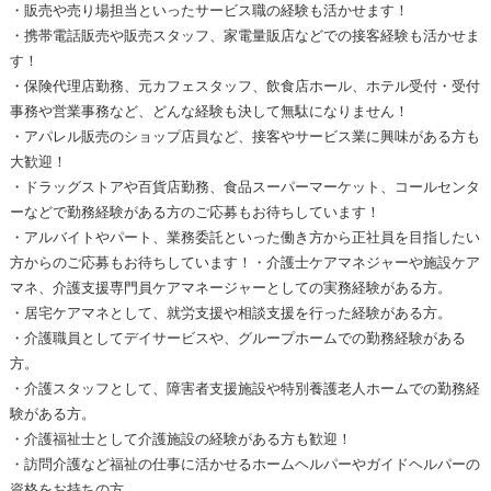
・販売や売り場担当といったサービス職の経験も活かせます！
・携帯電話販売や販売スタッフ、家電量販店などでの接客経験も活かせま
す！
・保険代理店勤務、元カフェスタッフ、飲食店ホール、ホテル受付・受付
事務や営業事務など、どんな経験も決して無駄になりません！
・アパレル販売のショップ店員など、接客やサービス業に興味がある方も
大歓迎！
・ドラッグストアや百貨店勤務、食品スーパーマーケット、コールセンタ
ーなどで勤務経験がある方のご応募もお待ちしています！
・アルバイトやパート、業務委託といった働き方から正社員を目指したい
方からのご応募もお待ちしています！・介護士ケアマネジャーや施設ケア
マネ、介護支援専門員ケアマネージャーとしての実務経験がある方。
・居宅ケアマネとして、就労支援や相談支援を行った経験がある方。
・介護職員としてデイサービスや、グループホームでの勤務経験がある
方。
・介護スタッフとして、障害者支援施設や特別養護老人ホームでの勤務経
験がある方。
・介護福祉士として介護施設の経験がある方も歓迎！
・訪問介護など福祉の仕事に活かせるホームヘルパーやガイドヘルパーの
資格をお持ちの方。