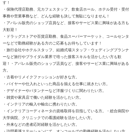
す！
・保険代理店勤務、元カフェスタッフ、飲食店ホール、ホテル受付・受付
事務や営業事務など、どんな経験も決して無駄になりません！
・アパレル販売のショップ店員など、接客やサービス業に興味がある方も
大歓迎！
・ドラッグストアや百貨店勤務、食品スーパーマーケット、コールセンタ
ーなどで勤務経験がある方のご応募もお待ちしています！
・旅行会社やホテルスタッフ、結婚式場スタッフ・ウェディングプランナ
ーなど旅行やブライダル業界で培った接客スキルを活かしたい方も歓
迎！・アパレル販売のショップ店員など、接客やサービス業に興味がある
方。
・古着やリメイクファッションが好きな方。
・バイヤーや仕入れといった商品を揃える仕事に就きたい方。
・デザイナーやパタンナーなど洋服づくりに関わりたい方。
・雑貨や家具店で働いた経験を活かしたい方。
・インテリアの輸入や輸出に携わりたい方。
・インテリアコーディネータの資格取得を目指している方。・総合病院や
大学病院、クリニックでの看護経験を活かしたい方。
・外来などの患者応対経験を活かしたい方。
・訪問看護ステーションにて、オンコールでの勤務経験を活かしたい方。