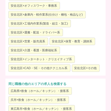
安佐北区×オフィスワーク・事務系
安佐北区×倉庫内・軽作業系(仕分け・梱包・検品など)
安佐北区×工場内作業系(製造・組立・加工)
安佐北区×運搬・配送・ドライバー系
安佐北区×営業・販売員系
安佐北区×保育・教育・講師系
安佐北区×介護・看護・医療福祉系
安佐北区×インターネット・クリエイティブ系
安佐北区×CAD・SE・その他テクニカル系
安佐北区×その他
同じ職種の他のエリアの求人を検索する
広島県×飲食（ホール／キッチン）・接客系
呉市×飲食（ホール／キッチン）・接客系
東広島市×飲食（ホール／キッチン）・接客系