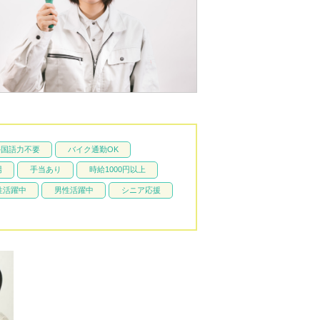
外国語力不要
バイク通勤OK
場
手当あり
時給1000円以上
性活躍中
男性活躍中
シニア応援