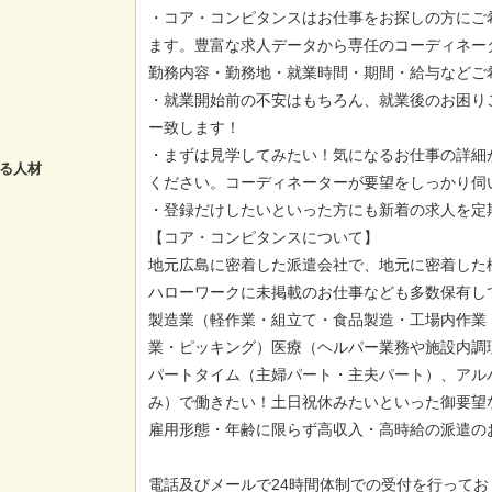
・コア・コンピタンスはお仕事をお探しの方にご
ます。豊富な求人データから専任のコーディネー
勤務内容・勤務地・就業時間・期間・給与などご
・就業開始前の不安はもちろん、就業後のお困り
ー致します！
・まずは見学してみたい！気になるお仕事の詳細
る人材
ください。コーディネーターが要望をしっかり伺
・登録だけしたいといった方にも新着の求人を定
【コア・コンピタンスについて】
地元広島に密着した派遣会社で、地元に密着した
ハローワークに未掲載のお仕事なども多数保有し
製造業（軽作業・組立て・食品製造・工場内作業
業・ピッキング）医療（ヘルパー業務や施設内調
パートタイム（主婦パート・主夫パート）、アル
み）で働きたい！土日祝休みたいといった御要望
雇用形態・年齢に限らず高収入・高時給の派遣の
電話及びメールで24時間体制での受付を行ってお