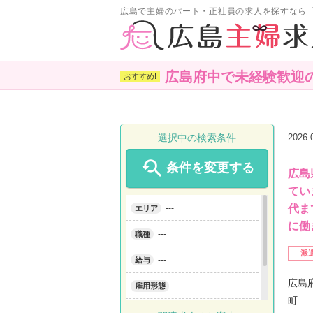
広島で主婦のパート・正社員の求人を探すなら
広島府中で未経験歓迎
選択中の検索条件
2026

条件を変更する
広島
てい
代ま
---
エリア
に働
---
職種
派
---
給与
広島
---
雇用形態
町
---
こだわり条件