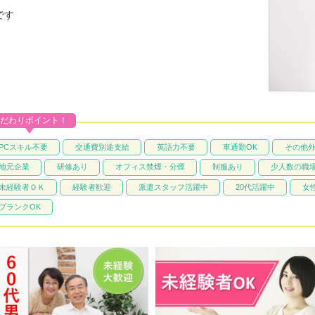
です
だわりポイント！
PCスキル不要
交通費別途支給
英語力不要
車通勤OK
その他
地元企業
研修あり
オフィス禁煙・分煙
制服あり
少人数の職
未経験者ＯＫ
経験者歓迎
派遣スタッフ活躍中
20代活躍中
女
ブランクOK