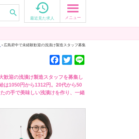


メニュー
最近見た求人
人
› 広島府中で未経験歓迎の浅漬け製造スタッフ募集
F
T
Li
a
wi
n
c
tt
e
大歓迎の浅漬け製造スタッフを募集し
050円から1312円。20代から50
e
er
なたの手で美味しい浅漬けを作り、一緒
b
o
o
k