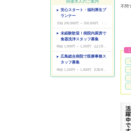
関連求人のご案内
不問
安心スタート・福利厚生プ
---
キーワード
ランナー
月給 200,000円 ～ 250,000円
・広島市中区銀山町 ・広島県東広島市西条大坪町 ・広島県呉市本通 ・広島県福山市霞町 お住まいから一番近いところで勤務していただきます。
未経験歓迎！病院内厨房で
食器洗浄スタッフ募集
時給 1,000円 ～ 1,250円
山口市黒川
こ
広島総合病院で医療事務ス
タッフ募集
時給 1,100円 ～ 1,300円
広島市南区皆実町