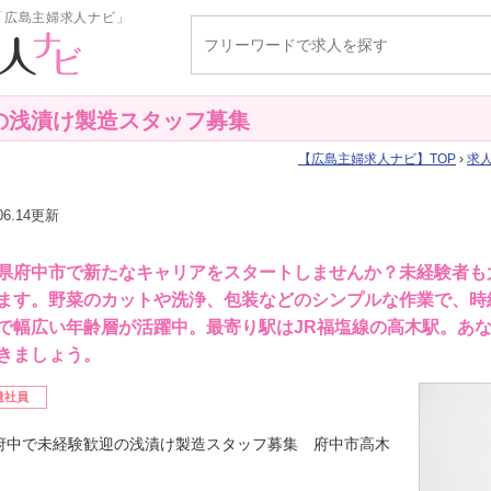
「広島主婦求人ナビ」
の浅漬け製造スタッフ募集
広島主婦求人ナビ
TOP
›
求
.06.14更新
県府中市で新たなキャリアをスタートしませんか？未経験者も
ます。野菜のカットや洗浄、包装などのシンプルな作業で、時給は1
で幅広い年齢層が活躍中。最寄り駅はJR福塩線の高木駅。あ
きましょう。
遣社員
府中で未経験歓迎の浅漬け製造スタッフ募集 府中市高木