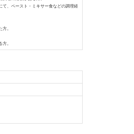
にて、ペースト・ミキサー食などの調理経
。
た方。
。
る方。