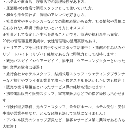
・ホテルや飲食店、喫茶店での調理経験がある方。
・居酒屋や洋食店で調理スタッフとして働いていた方。
・和食や洋食問わず、調理のアレンジが好きな方。
・社員食堂やキッチンカーなどでの勤務経験がある方。社会情勢や景気に
左右されない環境で働きたいという方にオススメ！
正社員として安定した生活を送ることができ、待遇や福利厚生も充実。
20代の管理職登用実績や、女性管理職の登用実績もあり、
キャリアアップを目指す若手や女性スタッフ活躍中！・旅館の住み込みや
リゾートバイト（リゾバ）経験がある方は即戦力として期待します！
・観光バスガイドやツアーガイド、添乗員、ツアーコンダクターといった
旅行業界経験者は優遇！
・旅行会社やホテルスタッフ、結婚式場スタッフ・ウェディングプランナ
ーなど旅行やブライダル業界で培った接客スキルを活かしたい方も歓迎！
・販売や売り場担当といったサービス職の経験も活かせます！
・携帯電話販売や販売スタッフ、家電量販店などでの接客経験も活かせま
す！
・保険代理店勤務、元カフェスタッフ、飲食店ホール、ホテル受付・受付
事務や営業事務など、どんな経験も決して無駄になりません！
・アパレル販売のショップ店員など、接客やサービス業に興味がある方も
大歓迎！