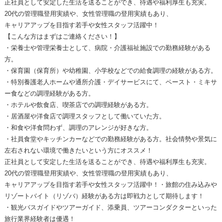
正社員として安定した生活を送ることができ、待遇や福利厚生も充実。
20代の管理職登用実績や、女性管理職の登用実績もあり、
キャリアアップを目指す若手や女性スタッフ活躍中！
【こんな方はまずはご連絡ください！】
・栄養士や管理栄養士として、病院・介護福祉施設での勤務経験がある
方。
・保育園（保育所）や幼稚園、小学校などでの給食調理の経験がある方。
・特別養護老人ホームや通所介護・デイサービスにて、ペースト・ミキサ
ー食などの調理経験がある方。
・ホテルや飲食店、喫茶店での調理経験がある方。
・居酒屋や洋食店で調理スタッフとして働いていた方。
・和食や洋食問わず、調理のアレンジが好きな方。
・社員食堂やキッチンカーなどでの勤務経験がある方。社会情勢や景気に
左右されない環境で働きたいという方にオススメ！
正社員として安定した生活を送ることができ、待遇や福利厚生も充実。
20代の管理職登用実績や、女性管理職の登用実績もあり、
キャリアアップを目指す若手や女性スタッフ活躍中！・旅館の住み込みや
リゾートバイト（リゾバ）経験がある方は即戦力として期待します！
・観光バスガイドやツアーガイド、添乗員、ツアーコンダクターといった
旅行業界経験者は優遇！