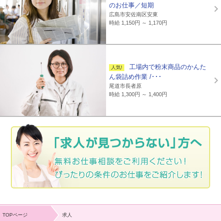
のお仕事／短期
広島市安佐南区安東
時給 1,150円 ～ 1,170円
工場内で粉末商品のかんた
ん袋詰め作業 /･･･
尾道市長者原
時給 1,300円 ～ 1,400円
TOPページ
求人