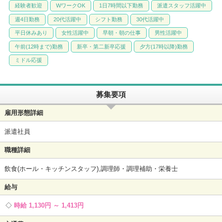
経験者歓迎
WワークOK
1日7時間以下勤務
派遣スタッフ活躍中
週4日勤務
20代活躍中
シフト勤務
30代活躍中
平日休みあり
女性活躍中
早朝・朝の仕事
男性活躍中
午前(12時まで)勤務
新卒・第二新卒応援
夕方(17時以降)勤務
ミドル応援
募集要項
雇用形態詳細
派遣社員
職種詳細
飲食(ホール・キッチンスタッフ),調理師・調理補助・栄養士
給与
時給 1,130円 ～ 1,413円