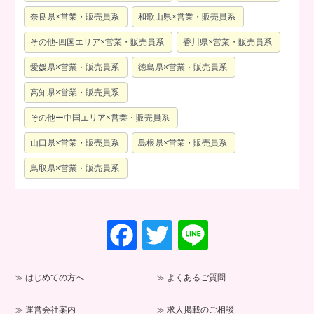
奈良県×営業・販売員系
和歌山県×営業・販売員系
その他-四国エリア×営業・販売員系
香川県×営業・販売員系
愛媛県×営業・販売員系
徳島県×営業・販売員系
高知県×営業・販売員系
その他ー中国エリア×営業・販売員系
山口県×営業・販売員系
島根県×営業・販売員系
鳥取県×営業・販売員系
F
T
Li
a
wi
n
c
tt
e
はじめての方へ
よくあるご質問
e
er
運営会社案内
求人掲載のご相談