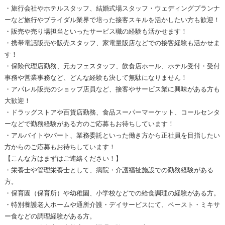
・旅行会社やホテルスタッフ、結婚式場スタッフ・ウェディングプランナ
ーなど旅行やブライダル業界で培った接客スキルを活かしたい方も歓迎！
・販売や売り場担当といったサービス職の経験も活かせます！
・携帯電話販売や販売スタッフ、家電量販店などでの接客経験も活かせま
す！
・保険代理店勤務、元カフェスタッフ、飲食店ホール、ホテル受付・受付
事務や営業事務など、どんな経験も決して無駄になりません！
・アパレル販売のショップ店員など、接客やサービス業に興味がある方も
大歓迎！
・ドラッグストアや百貨店勤務、食品スーパーマーケット、コールセンタ
ーなどで勤務経験がある方のご応募もお待ちしています！
・アルバイトやパート、業務委託といった働き方から正社員を目指したい
方からのご応募もお待ちしています！
【こんな方はまずはご連絡ください！】
・栄養士や管理栄養士として、病院・介護福祉施設での勤務経験がある
方。
・保育園（保育所）や幼稚園、小学校などでの給食調理の経験がある方。
・特別養護老人ホームや通所介護・デイサービスにて、ペースト・ミキサ
ー食などの調理経験がある方。