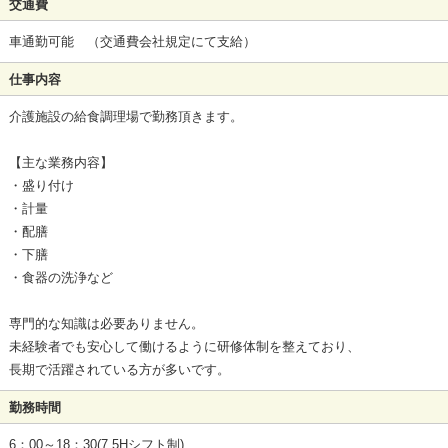
交通費
車通勤可能 （交通費会社規定にて支給）
仕事内容
介護施設の給食調理場で勤務頂きます。
【主な業務内容】
・盛り付け
・計量
・配膳
・下膳
・食器の洗浄など
専門的な知識は必要ありません。
未経験者でも安心して働けるように研修体制を整えており、
長期で活躍されている方が多いです。
勤務時間
6：00～18：30(7.5Hシフト制)