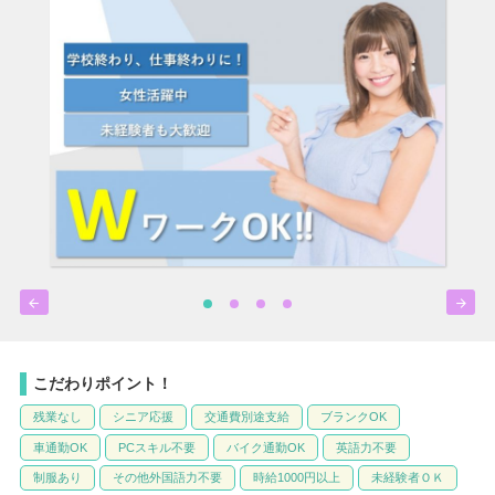


こだわりポイント！
残業なし
シニア応援
交通費別途支給
ブランクOK
車通勤OK
PCスキル不要
バイク通勤OK
英語力不要
制服あり
その他外国語力不要
時給1000円以上
未経験者ＯＫ