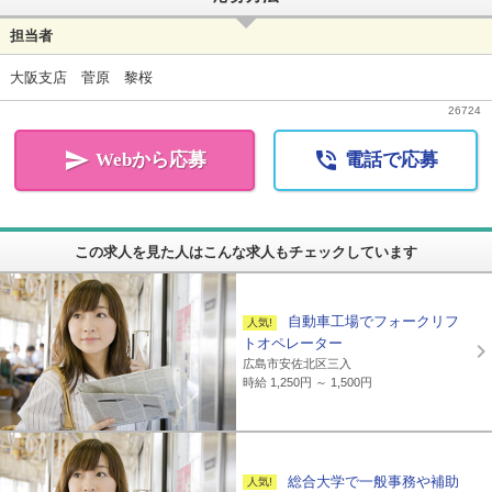
担当者
大阪支店 菅原 黎桜
26724


Webから応募
電話で応募
この求人を見た人はこんな求人もチェックしています
自動車工場でフォークリフ
トオペレーター
広島市安佐北区三入
時給 1,250円 ～ 1,500円
総合大学で一般事務や補助