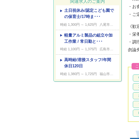
関連求人のご案内
・お
土日祝休み/認定こども園で
---
キーワード
・ご
の保育士/17時ま･･･
時給 1,300円 ～ 1,625円
八尾市黒谷
《歓
・栄
軽量アルミ製品の組立や加
工作業 / 常日勤と･･･
・調
勿論
時給 1,100円 ～ 1,375円
広島市安佐北区小河原町
高時給/溶接スタッフ/年間
休日120日
こ
時給 1,380円 ～ 1,725円
福山市神辺町