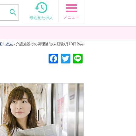


メニュー
最近見た求人
P
›
求人
› 介護施設での調理補助/未経験/月10日休み
F
T
Li
a
wi
n
c
tt
e
e
er
b
o
o
k