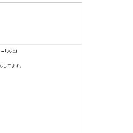
→｢入社｣
応してます。