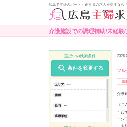
広島で主婦のパート・正社員の求人を探すなら
介護施設での調理補助/未経験/
選択中の検索条件
2026

条件を変更する
フル
派
---
エリア
介護
---
職種
《こ
---
給与
・お
---
雇用形態
・シ
・未
---
こだわり条件