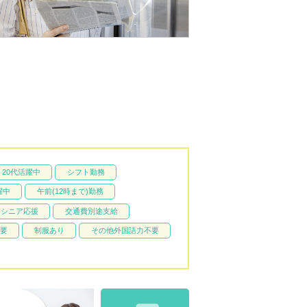
20代活躍中
シフト勤務
躍中
午前(12時まで)勤務
シニア応援
交通費別途支給
要
制服あり
その他外国語力不要