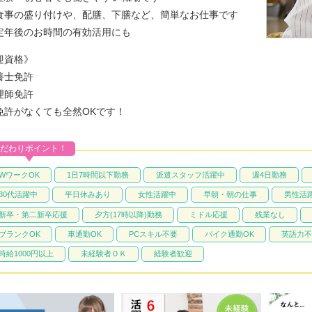
食事の盛り付けや、配膳、下膳など、簡単なお仕事です
定年後のお時間の有効活用にも
迎資格》
養士免許
理師免許
免許がなくても全然OKです！
だわりポイント！
WワークOK
1日7時間以下勤務
派遣スタッフ活躍中
週4日勤務
30代活躍中
平日休みあり
女性活躍中
早朝・朝の仕事
男性活
新卒・第二新卒応援
夕方(17時以降)勤務
ミドル応援
残業なし
ブランクOK
車通勤OK
PCスキル不要
バイク通勤OK
英語力不
時給1000円以上
未経験者ＯＫ
経験者歓迎