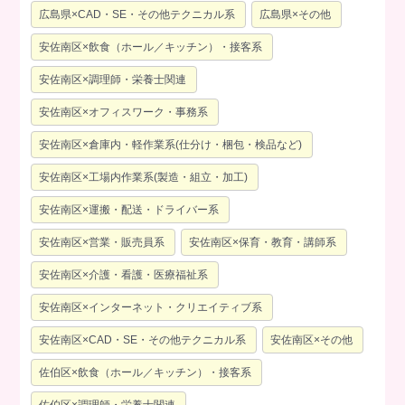
広島県×CAD・SE・その他テクニカル系
広島県×その他
安佐南区×飲食（ホール／キッチン）・接客系
安佐南区×調理師・栄養士関連
安佐南区×オフィスワーク・事務系
安佐南区×倉庫内・軽作業系(仕分け・梱包・検品など)
安佐南区×工場内作業系(製造・組立・加工)
安佐南区×運搬・配送・ドライバー系
安佐南区×営業・販売員系
安佐南区×保育・教育・講師系
安佐南区×介護・看護・医療福祉系
安佐南区×インターネット・クリエイティブ系
安佐南区×CAD・SE・その他テクニカル系
安佐南区×その他
佐伯区×飲食（ホール／キッチン）・接客系
佐伯区×調理師・栄養士関連