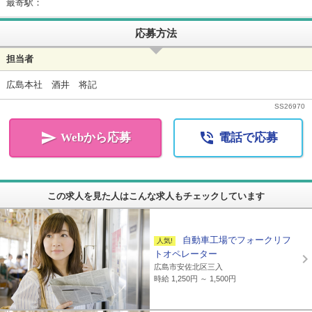
最寄駅：
応募方法
担当者
広島本社 酒井 将記
SS
26970


Webから応募
電話で応募
この求人を見た人はこんな求人もチェックしています
自動車工場でフォークリフ
トオペレーター
広島市安佐北区三入
時給 1,250円 ～ 1,500円