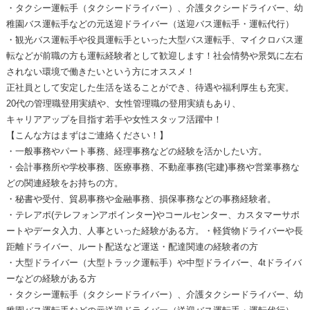
・タクシー運転手（タクシードライバー）、介護タクシードライバー、幼
稚園バス運転手などの元送迎ドライバー（送迎バス運転手・運転代行）
・観光バス運転手や役員運転手といった大型バス運転手、マイクロバス運
転などが前職の方も運転経験者として歓迎します！社会情勢や景気に左右
されない環境で働きたいという方にオススメ！
正社員として安定した生活を送ることができ、待遇や福利厚生も充実。
20代の管理職登用実績や、女性管理職の登用実績もあり、
キャリアアップを目指す若手や女性スタッフ活躍中！
【こんな方はまずはご連絡ください！】
・一般事務やパート事務、経理事務などの経験を活かしたい方。
・会計事務所や学校事務、医療事務、不動産事務(宅建)事務や営業事務な
どの関連経験をお持ちの方。
・秘書や受付、貿易事務や金融事務、損保事務などの事務経験者。
・テレアポ(テレフォンアポインター)やコールセンター、カスタマーサポ
ートやデータ入力、人事といった経験がある方。・軽貨物ドライバーや長
距離ドライバー、ルート配送など運送・配達関連の経験者の方
・大型ドライバー（大型トラック運転手）や中型ドライバー、4tドライバ
ーなどの経験がある方
・タクシー運転手（タクシードライバー）、介護タクシードライバー、幼