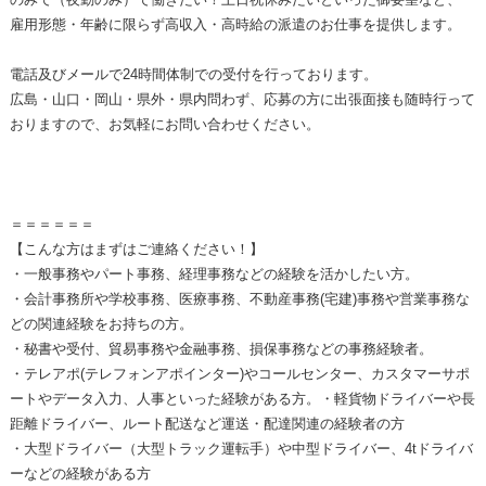
雇用形態・年齢に限らず高収入・高時給の派遣のお仕事を提供します。
電話及びメールで24時間体制での受付を行っております。
広島・山口・岡山・県外・県内問わず、応募の方に出張面接も随時行って
おりますので、お気軽にお問い合わせください。
＝＝＝＝＝＝
【こんな方はまずはご連絡ください！】
・一般事務やパート事務、経理事務などの経験を活かしたい方。
・会計事務所や学校事務、医療事務、不動産事務(宅建)事務や営業事務な
どの関連経験をお持ちの方。
・秘書や受付、貿易事務や金融事務、損保事務などの事務経験者。
・テレアポ(テレフォンアポインター)やコールセンター、カスタマーサポ
ートやデータ入力、人事といった経験がある方。・軽貨物ドライバーや長
距離ドライバー、ルート配送など運送・配達関連の経験者の方
・大型ドライバー（大型トラック運転手）や中型ドライバー、4tドライバ
ーなどの経験がある方