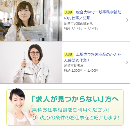
総合大学で一般事務や補助
のお仕事／短期
広島市安佐南区安東
時給 1,150円 ～ 1,170円
工場内で粉末商品のかんた
ん袋詰め作業 /･･･
尾道市長者原
時給 1,300円 ～ 1,400円