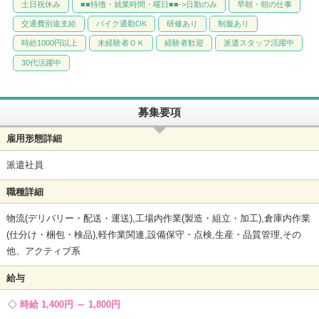
土日祝休み
■■特徴・就業時間・曜日■■->日勤のみ
早朝・朝の仕事
交通費別途支給
バイク通勤OK
研修あり
制服あり
時給1000円以上
未経験者ＯＫ
経験者歓迎
派遣スタッフ活躍中
30代活躍中
募集要項
雇用形態詳細
派遣社員
職種詳細
物流(デリバリー・配送・運送),工場内作業(製造・組立・加工),倉庫内作業
(仕分け・梱包・検品),軽作業関連,設備保守・点検,生産・品質管理,その
他、アクティブ系
給与
時給 1,400円 ～ 1,800円