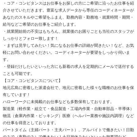
・コア・コンピタンスはお仕事をお探しの方にご希望に沿ったお仕事を紹
介させていただきます。豊富な求人データから専任のコーディネーターが
あなたのスキルやご希望をふまえ、勤務内容・勤務地・就業時間・期間・
給与などご希望のお仕事をご紹介します。
・就業開始前の不安はもちろん、就業後のお困りごとも当社のスタッフが
しっかりとフォロー致します！
・まずは見学してみたい！気になるお仕事の詳細が聞きたい！など、お気
軽にお問い合わせください。コーディネーターが要望をしっかり伺いま
す。
・登録だけしたいといった方にも新着の求人を定期的にメールで送付する
ことも可能です。
【コア・コンピタンスについて】
地元広島に密着した派遣会社で、地元に密着した様々な職種のお仕事を保
有しています！
ハローワークに未掲載のお仕事なども多数保有しております。
製造業（軽作業・組立て・食品製造・工場内作業・自動車部品・半導体）
物流（倉庫内作業・ピッキング）医療（ヘルパー業務や施設内調理）など
の仕事を得意としております。
パートタイム（主婦パート・主夫パート）、アルバイトで働きたい！日勤
のみで（夜勤のみ）で働きたい！土日祝休みたいといった御要望など、