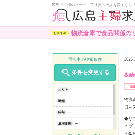
広島で主婦のパート・正社員の求人を探すなら
物流倉庫で食品関係のリ
選択中の検索条件
2026

条件を変更する
夜勤
派
---
エリア
物流
---
職種
日～
---
給与
◆リ
---
雇用形態
＊ブ
＊学
---
こだわり条件