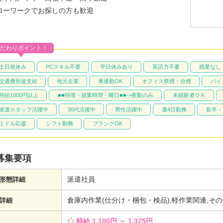
ローワークでお探しの方も歓迎
だわりポイント！
土日祝休み
PCスキル不要
平日休みあり
英語力不要
残業なし
交通費別途支給
地元企業
車通勤OK
オフィス禁煙・分煙
バイ
時給1000円以上
■■特徴・就業時間・曜日■■->夜勤のみ
未経験者ＯＫ
派遣スタッフ活躍中
30代活躍中
男性活躍中
週4日勤務
新卒・
ミドル応援
シフト勤務
ブランクOK
募集要項
派遣社員
形態詳細
倉庫内作業(仕分け・梱包・検品),軽作業関連,そ
詳細
時給 1,100円 ～ 1,375円