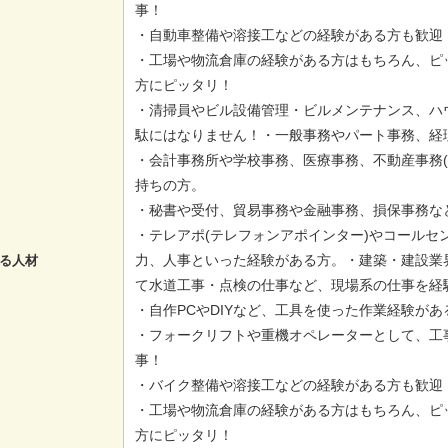
事！
・自動車整備や溶接工などの経験がある方も歓迎
・工場や物流倉庫の経験がある方はもちろん、ピ
方にピッタリ！
・清掃員やビル設備管理・ビルメンテナンス、ハ
駄にはなりません！・一般事務やパート事務、経
・会計事務所や学校事務、医療事務、不動産事務(
持ちの方。
・秘書や受付、貿易事務や金融事務、損保事務な
・テレアポ(テレフォンアポインター)やコールセ
力、人事といった経験がある方。・建築・建設業
る人材
て水道工事・点検の仕事など、現場系の仕事を経
・自作PCやDIYなど、工具を使った作業経験が
・フォークリフトや重機オペレーターとして、工
事！
・バイク整備や溶接工などの経験がある方も歓迎
・工場や物流倉庫の経験がある方はもちろん、ピ
方にピッタリ！