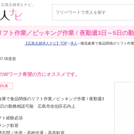
「広島主婦求人ナビ」
フト作業／ピッキング作業 / 夜勤週3日～5日の
広島主婦求人ナビ
TOP
›
求人
› 物流倉庫で食品関係のリフト作業
.07.06更新
のWワーク希望の方にオススメです。
遣社員
倉庫で食品関係のリフト作業／ピッキング作業 / 夜勤週3
5日の勤務相談可能 広島市佐伯区石内上
フト経験必須
ランク歓迎
歴不問／中卒・高校中退・高卒歓迎