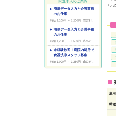
関連求人のご案内
＊ハ
簡単データ入力と介護事務
---
キーワード
のお仕事
時給 1,200円 ～ 1,200円
安芸郡海田町堀川町
こ
簡単データ入力と介護事務
のお仕事
時給 1,250円 ～ 1,500円
広島市佐伯区楽々園
未経験歓迎！病院内厨房で
食器洗浄スタッフ募集
時給 1,000円 ～ 1,250円
山口市黒川
雇用
職種