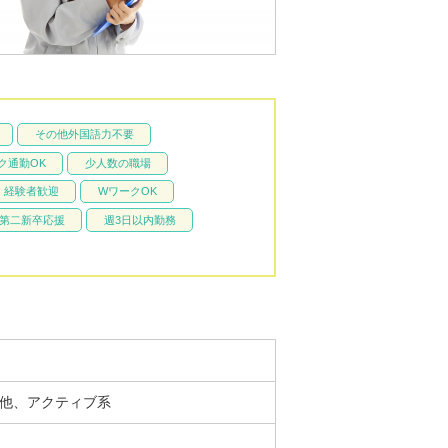
その他外国語力不要
ク通勤OK
少人数の職場
経験者歓迎
WワークOK
第二新卒応援
週3日以内勤務
の他、アクティブ系