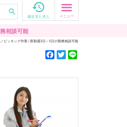


メニュー
最近見た求人
勤務相談可能
／ピッキング作業 / 夜勤週3日～5日の勤務相談可能
F
T
Li
a
wi
n
c
tt
e
e
er
b
o
o
k