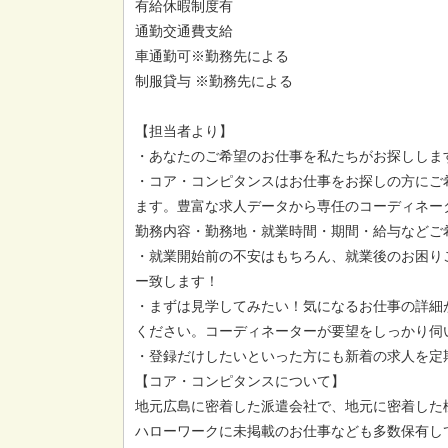
有給休暇制度有
通勤交通費支給
車通勤可※勤務先による
制服貸与 ※勤務先による
【担当者より】
・あなたのご希望のお仕事を私たちがお探ししま
・コア・コンピタンスはお仕事をお探しの方にご
ます。豊富な求人データから専任のコーディネー
勤務内容・勤務地・就業時間・期間・給与などご
・就業開始前の不安はもちろん、就業後のお困り
ー致します！
・まずは見学してみたい！気になるお仕事の詳細
ください。コーディネーターが要望をしっかり伺
・登録だけしたいといった方にも新着の求人を定
【コア・コンピタンスについて】
地元広島に密着した派遣会社で、地元に密着した
ハローワークに未掲載のお仕事なども多数保有し