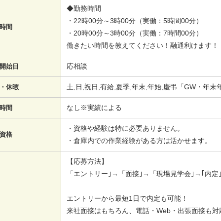
◆勤務時間
・22時00分～3時00分（実働：5時間00分）
時間
・20時00分～3時00分（実働：7時間00分）
働きたい時間を教えてください！融通利けます！
応相談
開始日
土,日,祝日,有給,夏季,年末,年始,慶弔「GW・
・休暇
なし※実績による
時間
・資格や経験は特に必要ありません。
資格
・倉庫内での作業経験がある方は活かせます。
【応募方法】
「エントリー｣→「面接｣→「現場見学会｣→｢内定｣
エントリーから最短1日で内定も可能！
来社面接はもちろん、電話・Web・出張面接も対