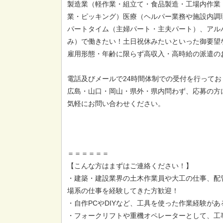
製造業（軽作業・組立て・食品製造・工場内作業
業・ピッキング）医療（ヘルパー業務や施設内調
パートタイム（主婦パート・主夫パート）、アル
み）で働きたい！土日祝休みたいといった御要望
雇用形態・年齢に限らず高収入・高時給の派遣の
電話及びメールで24時間体制での受付を行ってお
広島・山口・岡山・県外・県内問わず、応募の方
気軽にお問い合わせください。
＝＝＝＝＝＝
【こんな方はまずはご連絡ください！】
・建築・建設業界の土木作業員や大工の仕事、配
場系の仕事を経験してきた方歓迎！
・自作PCやDIYなど、工具を使った作業経験が
・フォークリフトや重機オペレーターとして、工