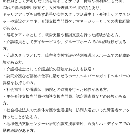
正社員として安定した生活を送ることができ、待遇や福利厚生も充実。
20代の管理職登用実績や、女性管理職の登用実績もあり、
キャリアアップを目指す若手や女性スタッフ活躍中！・介護士ケアマネジ
ャーや施設ケアマネ、介護支援専門員ケアマネージャーとしての実務経験
がある方。
・居宅ケアマネとして、就労支援や相談支援を行った経験がある方。
・介護職員としてデイサービスや、グループホームでの勤務経験がある
方。
・介護スタッフとして、障害者支援施設や特別養護老人ホームでの勤務経
験がある方。
・介護福祉士として介護施設の経験がある方も歓迎！
・訪問介護など福祉の仕事に活かせるホームヘルパーやガイドヘルパーの
資格をお持ちの方。
・社会福祉士や看護師、病院との連携を行った経験がある方。
・主任介護支援専門員や相談支援専門員、認定調査員などの経験がある
方。
・社会福祉法人での身体介護や生活援助、訪問入浴といった障害者ケアを
行ったことがある方。
・地域包括支援センターや居宅介護支援事業所、通所リハ・デイケアでの
勤務経験がある方。