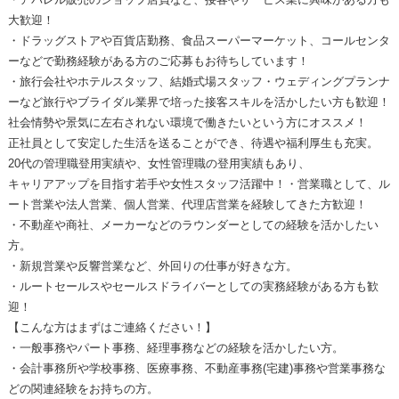
大歓迎！
・ドラッグストアや百貨店勤務、食品スーパーマーケット、コールセンタ
ーなどで勤務経験がある方のご応募もお待ちしています！
・旅行会社やホテルスタッフ、結婚式場スタッフ・ウェディングプランナ
ーなど旅行やブライダル業界で培った接客スキルを活かしたい方も歓迎！
社会情勢や景気に左右されない環境で働きたいという方にオススメ！
正社員として安定した生活を送ることができ、待遇や福利厚生も充実。
20代の管理職登用実績や、女性管理職の登用実績もあり、
キャリアアップを目指す若手や女性スタッフ活躍中！・営業職として、ル
ート営業や法人営業、個人営業、代理店営業を経験してきた方歓迎！
・不動産や商社、メーカーなどのラウンダーとしての経験を活かしたい
方。
・新規営業や反響営業など、外回りの仕事が好きな方。
・ルートセールスやセールスドライバーとしての実務経験がある方も歓
迎！
【こんな方はまずはご連絡ください！】
・一般事務やパート事務、経理事務などの経験を活かしたい方。
・会計事務所や学校事務、医療事務、不動産事務(宅建)事務や営業事務な
どの関連経験をお持ちの方。