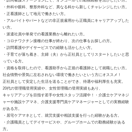
・訪問看護ステーションにて、オンコールでの勤務経験を活かしたい方。
・外科や眼科、整形外科など、異なる科から新しくチャレンジしたい方。
・正看護師として地元で働きたい方。
・アルバイトやパートなどの非正規雇用から正職員にキャリアアップした
い方。
・派遣社員や単発での看護業務から離れたい方。
・コロナワクチン接種の仕事が終わり、次の仕事をお探しの方。
・訪問看護やデイサービスでの経験も活かしたい方。
・子育てが落ち着き、主婦（夫）から正社員としてリスタートしたいと思
っている方。
・資格を取得したので、看護助手から正規の看護師として就職したい方。
社会情勢や景気に左右されない環境で働きたいという方にオススメ！
正社員として安定した生活を送ることができ、待遇や福利厚生も充実。
20代の管理職登用実績や、女性管理職の登用実績もあり、
キャリアアップを目指す若手や女性スタッフ活躍中！・介護士ケアマネジ
ャーや施設ケアマネ、介護支援専門員ケアマネージャーとしての実務経験
がある方。
・居宅ケアマネとして、就労支援や相談支援を行った経験がある方。
・介護職員としてデイサービスや、グループホームでの勤務経験がある
方。