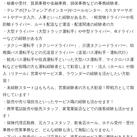
・秘書や受付、貿易事務や金融事務、損保事務などの事務経験者。
・テレアポ(テレフォンアポインター)やコールセンター、カスタマーサポ
ートやデータ入力、人事といった経験がある方。・軽貨物ドライバーや長
距離ドライバー、ルート配送など運送・配達関連の経験者の方
・大型ドライバー（大型トラック運転手）や中型ドライバー、4tドライバ
ーなどの経験がある方
・タクシー運転手（タクシードライバー）、介護タクシードライバー、幼
稚園バス運転手などの元送迎ドライバー（送迎バス運転手・運転代行）
・観光バス運転手や役員運転手といった大型バス運転手、マイクロバス運
転などが前職の方も運転経験者として歓迎します！・法人（ホール）や個
人（リテール）営業やサービス業、ラウンダーの経験を活かしたい方歓
迎！
・未経験スタートはもちろん、営業経験者の方も大歓迎！即戦力として期
待しています！
・販売や売り場担当といったサービス職の経験も活かせます！
・携帯電話販売や販売スタッフ、家電量販店などでの接客経験も活かせま
す！
・保険代理店勤務、元カフェスタッフ、飲食店ホール、ホテル受付・受付
事務や営業事務など、どんな経験も決して無駄になりません！
・アパレル販売のショップ店員など、接客やサービス業に興味がある方も