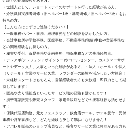
介護での勤務経験がある方。
・世話人として、ショートステイのサポートを行った経験がある方。
・介護職員実務者研修（旧ヘルパー1級・基礎研修／旧ヘルパー2級）をお
持ちの方。
【こんな方はまずはご連絡ください！】
・一般事務やパート事務、経理事務などの経験を活かしたい方。
・会計事務所や学校事務、医療事務、不動産事務(宅建)事務や営業事務な
どの関連経験をお持ちの方。
・秘書や受付、貿易事務や金融事務、損保事務などの事務経験者。
・テレアポ(テレフォンアポインター)やコールセンター、カスタマーサポ
ートやデータ入力、人事といった経験がある方。・法人（ホール）や個人
（リテール）営業やサービス業、ラウンダーの経験を活かしたい方歓迎！
・未経験スタートはもちろん、営業経験者の方も大歓迎！即戦力として期
待しています！
・販売や売り場担当といったサービス職の経験も活かせます！
・携帯電話販売や販売スタッフ、家電量販店などでの接客経験も活かせま
す！
・保険代理店勤務、元カフェスタッフ、飲食店ホール、ホテル受付・受付
事務や営業事務など、どんな経験も決して無駄になりません！
・アパレル販売のショップ店員など、接客やサービス業に興味がある方も