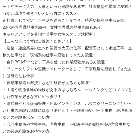
ートやデータ入力、人事といった経験がある方。社会情勢や景気に左右さ
れない環境で働きたいという方にオススメ！
正社員として安定した生活を送ることができ、待遇や福利厚生も充実。
20代の管理職登用実績や、女性管理職の登用実績もあり、
キャリアアップを目指す若手や女性スタッフ活躍中！
【こんな方はまずはご連絡ください！】
・建築・建設業界の土木作業員や大工の仕事、配管工として水道工事・点
検の仕事など、現場系の仕事を経験してきた方歓迎！
・自作PCやDIYなど、工具を使った作業経験がある方歓迎！
・フォークリフトや重機オペレーターとして、工事現場を経験してきた方
には身近なお仕事！
・自動車整備や溶接工などの経験がある方も歓迎！
・工場や物流倉庫の経験がある方はもちろん、ピッキングなどコツコツと
した作業が好きな方にピッタリ！
・清掃員やビル設備管理・ビルメンテナンス、ハウスクリーニングといっ
た仕事の経験も無駄にはなりません！・一般事務やパート事務、経理事務
などの経験を活かしたい方。
・会計事務所や学校事務、医療事務、不動産事務(宅建)事務や営業事務な
どの関連経験をお持ちの方。