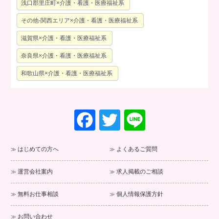
浅口郡里庄町×介護・看護・医療福祉系
その他-関西エリア×介護・看護・医療福祉系
滋賀県×介護・看護・医療福祉系
奈良県×介護・看護・医療福祉系
和歌山県×介護・看護・医療福祉系
F
T
Li
a
wi
n
c
tt
e
はじめての方へ
よくあるご質問
e
er
運営会社案内
求人掲載のご相談
b
o
無料お仕事相談
個人情報保護方針
o
お問い合わせ