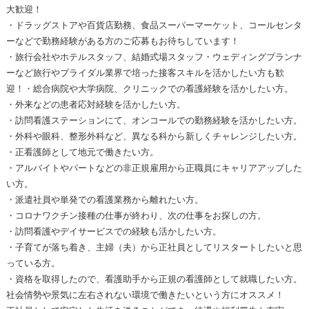
大歓迎！
・ドラッグストアや百貨店勤務、食品スーパーマーケット、コールセンタ
ーなどで勤務経験がある方のご応募もお待ちしています！
・旅行会社やホテルスタッフ、結婚式場スタッフ・ウェディングプランナ
ーなど旅行やブライダル業界で培った接客スキルを活かしたい方も歓
迎！・総合病院や大学病院、クリニックでの看護経験を活かしたい方。
・外来などの患者応対経験を活かしたい方。
・訪問看護ステーションにて、オンコールでの勤務経験を活かしたい方。
・外科や眼科、整形外科など、異なる科から新しくチャレンジしたい方。
・正看護師として地元で働きたい方。
・アルバイトやパートなどの非正規雇用から正職員にキャリアアップした
い方。
・派遣社員や単発での看護業務から離れたい方。
・コロナワクチン接種の仕事が終わり、次の仕事をお探しの方。
・訪問看護やデイサービスでの経験も活かしたい方。
・子育てが落ち着き、主婦（夫）から正社員としてリスタートしたいと思
っている方。
・資格を取得したので、看護助手から正規の看護師として就職したい方。
社会情勢や景気に左右されない環境で働きたいという方にオススメ！