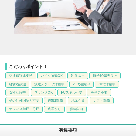
こだわりポイント！
交通費別途支給
バイク通勤OK
制服あり
時給1000円以上
経験者歓迎
派遣スタッフ活躍中
20代活躍中
30代活躍中
女性活躍中
ブランクOK
PCスキル不要
英語力不要
その他外国語力不要
週5日勤務
地元企業
シフト勤務
オフィス禁煙・分煙
残業なし
服装自由
募集要項