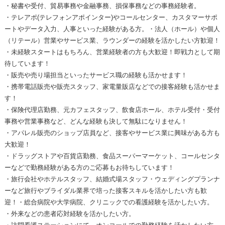
・秘書や受付、貿易事務や金融事務、損保事務などの事務経験者。
・テレアポ(テレフォンアポインター)やコールセンター、カスタマーサポ
ートやデータ入力、人事といった経験がある方。・法人（ホール）や個人
（リテール）営業やサービス業、ラウンダーの経験を活かしたい方歓迎！
・未経験スタートはもちろん、営業経験者の方も大歓迎！即戦力として期
待しています！
・販売や売り場担当といったサービス職の経験も活かせます！
・携帯電話販売や販売スタッフ、家電量販店などでの接客経験も活かせま
す！
・保険代理店勤務、元カフェスタッフ、飲食店ホール、ホテル受付・受付
事務や営業事務など、どんな経験も決して無駄になりません！
・アパレル販売のショップ店員など、接客やサービス業に興味がある方も
大歓迎！
・ドラッグストアや百貨店勤務、食品スーパーマーケット、コールセンタ
ーなどで勤務経験がある方のご応募もお待ちしています！
・旅行会社やホテルスタッフ、結婚式場スタッフ・ウェディングプランナ
ーなど旅行やブライダル業界で培った接客スキルを活かしたい方も歓
迎！・総合病院や大学病院、クリニックでの看護経験を活かしたい方。
・外来などの患者応対経験を活かしたい方。