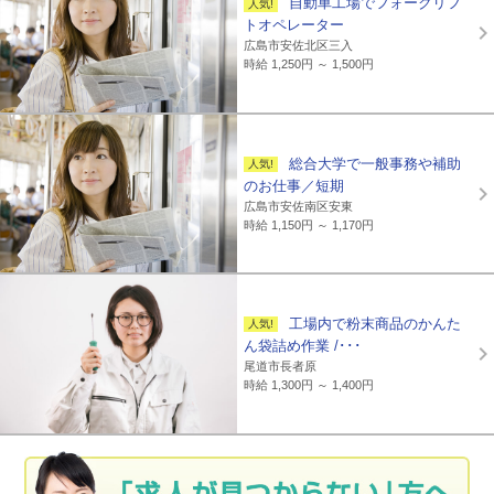
自動車工場でフォークリフ
トオペレーター
広島市安佐北区三入
時給 1,250円 ～ 1,500円
総合大学で一般事務や補助
のお仕事／短期
広島市安佐南区安東
時給 1,150円 ～ 1,170円
工場内で粉末商品のかんた
ん袋詰め作業 /･･･
尾道市長者原
時給 1,300円 ～ 1,400円