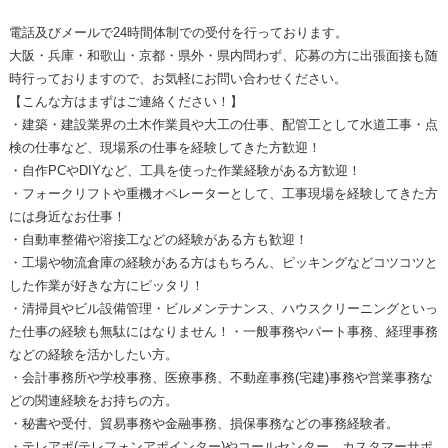
電話及びメールで24時間体制での受付を行っております。
大阪・兵庫・和歌山・京都・県外・県内問わず、応募の方に出張面接も随
時行っておりますので、お気軽にお問い合わせください。
【こんな方はまずはご連絡ください！】
・建築・建設業界の土木作業員や大工の仕事、配管工として水道工事・点
検の仕事など、現場系の仕事を経験してきた方歓迎！
・自作PCやDIYなど、工具を使った作業経験がある方歓迎！
・フォークリフトや重機オペレーターとして、工事現場を経験してきた方
には身近なお仕事！
・自動車整備や溶接工などの経験がある方も歓迎！
・工場や物流倉庫の経験がある方はもちろん、ピッキングなどコツコツと
した作業が好きな方にピッタリ！
・清掃員やビル設備管理・ビルメンテナンス、ハウスクリーニングといっ
た仕事の経験も無駄にはなりません！・一般事務やパート事務、経理事務
などの経験を活かしたい方。
・会計事務所や学校事務、医療事務、不動産事務(宅建)事務や営業事務な
どの関連経験をお持ちの方。
・秘書や受付、貿易事務や金融事務、損保事務などの事務経験者。
・テレアポ(テレフォンアポインター)やコールセンター、カスタマーサポ