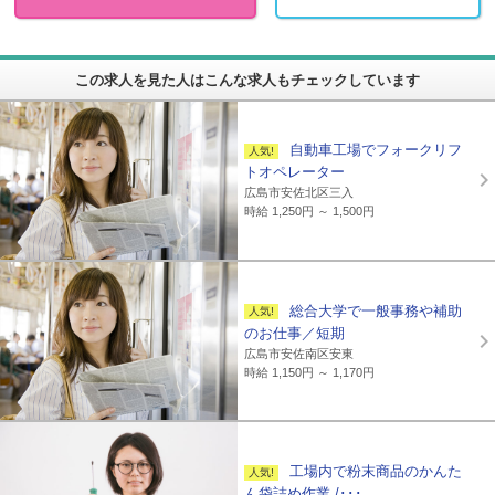
この求人を見た人はこんな求人もチェックしています
自動車工場でフォークリフ
トオペレーター
広島市安佐北区三入
時給 1,250円 ～ 1,500円
総合大学で一般事務や補助
のお仕事／短期
広島市安佐南区安東
時給 1,150円 ～ 1,170円
工場内で粉末商品のかんた
ん袋詰め作業 /･･･