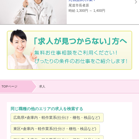
尾道市長者原
時給 1,300円 ～ 1,400円
TOPページ
求人
同じ職種の他のエリアの求人を検索する
広島県×倉庫内・軽作業系(仕分け・梱包・検品など)
東区×倉庫内・軽作業系(仕分け・梱包・検品など)