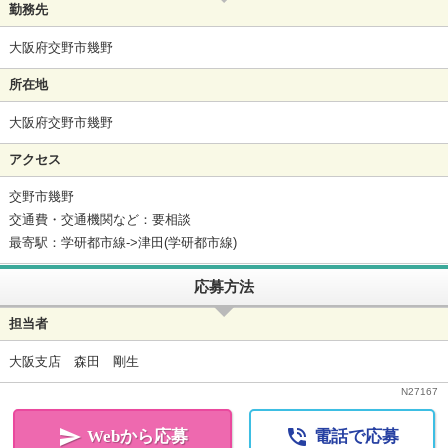
勤務先
大阪府交野市幾野
所在地
大阪府交野市幾野
アクセス
交野市幾野
交通費・交通機関など：要相談
最寄駅：学研都市線->津田(学研都市線)
応募方法
担当者
大阪支店 森田 剛生
N
27167


Webから応募
電話で応募