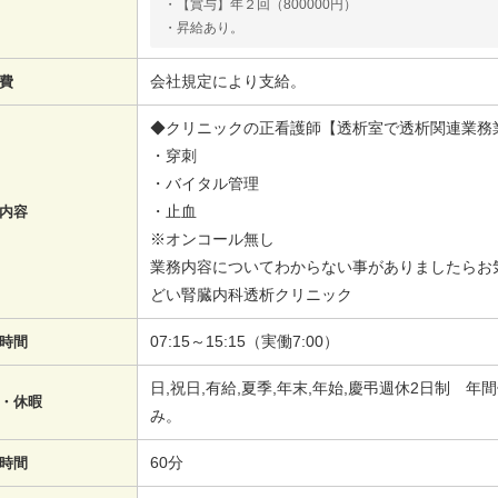
・【賞与】年２回（800000円）
・昇給あり。
会社規定により支給。
費
◆クリニックの正看護師【透析室で透析関連業務
・穿刺
・バイタル管理
・止血
内容
※オンコール無し
業務内容についてわからない事がありましたらお
どい腎臓内科透析クリニック
07:15～15:15（実働7:00）
時間
日,祝日,有給,夏季,年末,年始,慶弔週休2日制 
・休暇
み。
60分
時間