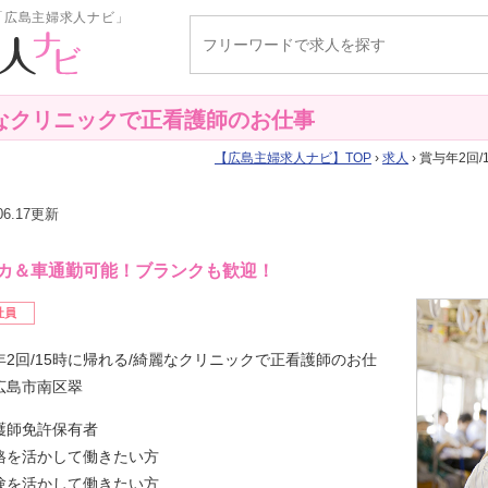
「広島主婦求人ナビ」
麗なクリニックで正看護師のお仕事
広島主婦求人ナビ
TOP
›
求人
› 賞与年2
.06.17更新
カ＆車通勤可能！ブランクも歓迎！
社員
年2回/15時に帰れる/綺麗なクリニックで正看護師のお仕
広島市南区翠
護師免許保有者
格を活かして働きたい方
験を活かして働きたい方