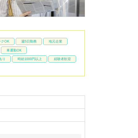
クOK
週5日勤務
地元企業
車通勤OK
あり
時給1000円以上
経験者歓迎