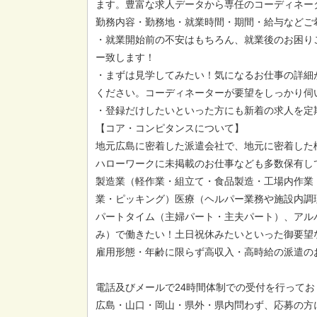
ます。豊富な求人データから専任のコーディネー
勤務内容・勤務地・就業時間・期間・給与などご
・就業開始前の不安はもちろん、就業後のお困り
ー致します！
・まずは見学してみたい！気になるお仕事の詳細
ください。コーディネーターが要望をしっかり伺
・登録だけしたいといった方にも新着の求人を定
【コア・コンピタンスについて】
地元広島に密着した派遣会社で、地元に密着した
ハローワークに未掲載のお仕事なども多数保有し
製造業（軽作業・組立て・食品製造・工場内作業
業・ピッキング）医療（ヘルパー業務や施設内調
パートタイム（主婦パート・主夫パート）、アル
み）で働きたい！土日祝休みたいといった御要望
雇用形態・年齢に限らず高収入・高時給の派遣の
電話及びメールで24時間体制での受付を行ってお
広島・山口・岡山・県外・県内問わず、応募の方