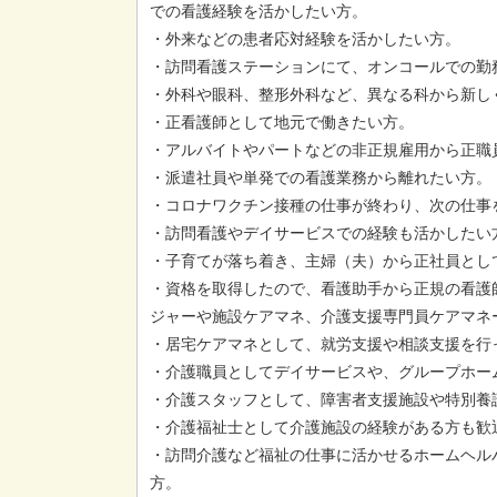
での看護経験を活かしたい方。
・外来などの患者応対経験を活かしたい方。
・訪問看護ステーションにて、オンコールでの勤
・外科や眼科、整形外科など、異なる科から新し
・正看護師として地元で働きたい方。
・アルバイトやパートなどの非正規雇用から正職
・派遣社員や単発での看護業務から離れたい方。
・コロナワクチン接種の仕事が終わり、次の仕事
・訪問看護やデイサービスでの経験も活かしたい
・子育てが落ち着き、主婦（夫）から正社員とし
・資格を取得したので、看護助手から正規の看護
ジャーや施設ケアマネ、介護支援専門員ケアマネ
・居宅ケアマネとして、就労支援や相談支援を行
・介護職員としてデイサービスや、グループホー
・介護スタッフとして、障害者支援施設や特別養
・介護福祉士として介護施設の経験がある方も歓
・訪問介護など福祉の仕事に活かせるホームヘル
方。