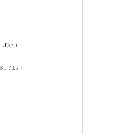
→｢入社｣
応してます！