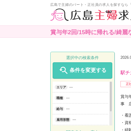
広島で主婦のパート・正社員の求人を探すなら
賞与年2回/15時に帰れる/綺
選択中の検索条件
2026

条件を変更する
駅チ
正
---
エリア
賞与
---
職種
事 
---
給与
・看
---
雇用形態
・資
・経
---
こだわり条件