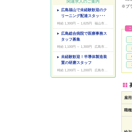
関連求人のご案内
※ブ
広島福山で未経験歓迎のク
---
キーワード
リーニング配達スタッ･･･
時給 1,300円 ～ 1,625円
福山市鋼管町
こ
広島総合病院で医療事務ス
タッフ募集
時給 1,100円 ～ 1,300円
広島市南区皆実町
未経験歓迎！半導体製造装
置の研磨スタッフ
時給 1,200円 ～ 1,200円
広島市安佐北区安佐町久地
雇用
職種
給与