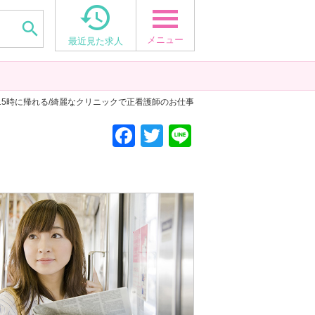


メニュー
最近見た求人
回/15時に帰れる/綺麗なクリニックで正看護師のお仕事
F
T
Li
a
wi
n
c
tt
e
e
er
b
o
o
k