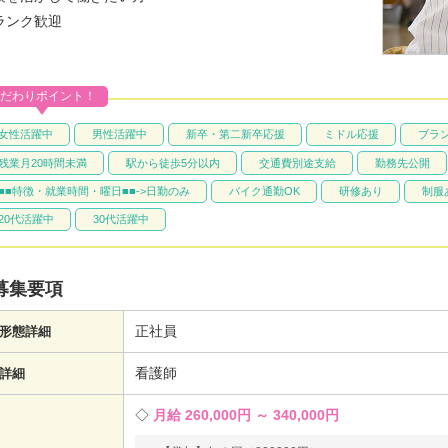
ランク歓迎
だわりポイント！
女性活躍中
男性活躍中
新卒・第二新卒応援
ミドル応援
ブラン
残業月20時間未満
駅から徒歩5分以内
交通費別途支給
勤務先公開
■■特徴・就業時間・曜日■■->日勤のみ
バイク通勤OK
研修あり
制服
20代活躍中
30代活躍中
募集要項
正社員
形態詳細
看護師
詳細
月給 260,000円 ～ 340,000円