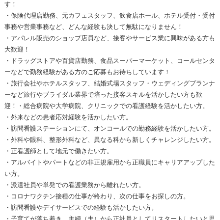
す！
・保険代理店勤務、元カフェスタッフ、飲食店ホール、ホテル受付・受付
事務や営業事務など、どんな経験も決して無駄になりません！
・アパレル販売のショップ店員など、接客やサービス業に興味がある方も
大歓迎！
・ドラッグストアや百貨店勤務、食品スーパーマーケット、コールセンタ
ーなどで勤務経験がある方のご応募もお待ちしています！
・旅行会社やホテルスタッフ、結婚式場スタッフ・ウェディングプランナ
ーなど旅行やブライダル業界で培った接客スキルを活かしたい方も歓
迎！・総合病院や大学病院、クリニックでの看護経験を活かしたい方。
・外来などの患者応対経験を活かしたい方。
・訪問看護ステーションにて、オンコールでの勤務経験を活かしたい方。
・外科や眼科、整形外科など、異なる科から新しくチャレンジしたい方。
・正看護師として地元で働きたい方。
・アルバイトやパートなどの非正規雇用から正職員にキャリアアップした
い方。
・派遣社員や単発での看護業務から離れたい方。
・コロナワクチン接種の仕事が終わり、次の仕事をお探しの方。
・訪問看護やデイサービスでの経験も活かしたい方。
・子育てが落ち着き、主婦（夫）から正社員としてリスタートしたいと思