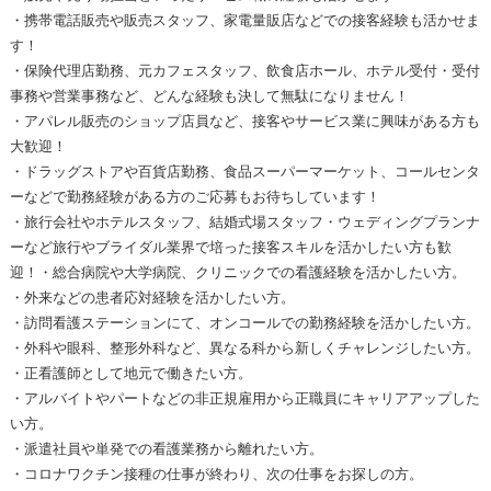
・携帯電話販売や販売スタッフ、家電量販店などでの接客経験も活かせま
す！
・保険代理店勤務、元カフェスタッフ、飲食店ホール、ホテル受付・受付
事務や営業事務など、どんな経験も決して無駄になりません！
・アパレル販売のショップ店員など、接客やサービス業に興味がある方も
大歓迎！
・ドラッグストアや百貨店勤務、食品スーパーマーケット、コールセンタ
ーなどで勤務経験がある方のご応募もお待ちしています！
・旅行会社やホテルスタッフ、結婚式場スタッフ・ウェディングプランナ
ーなど旅行やブライダル業界で培った接客スキルを活かしたい方も歓
迎！・総合病院や大学病院、クリニックでの看護経験を活かしたい方。
・外来などの患者応対経験を活かしたい方。
・訪問看護ステーションにて、オンコールでの勤務経験を活かしたい方。
・外科や眼科、整形外科など、異なる科から新しくチャレンジしたい方。
・正看護師として地元で働きたい方。
・アルバイトやパートなどの非正規雇用から正職員にキャリアアップした
い方。
・派遣社員や単発での看護業務から離れたい方。
・コロナワクチン接種の仕事が終わり、次の仕事をお探しの方。