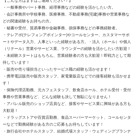
【こんな方はまずはご連絡ください！】
・一般事務やパート事務、経理事務などの経験を活かしたい方。
・会計事務所や学校事務、医療事務、不動産事務(宅建)事務や営業事務な
どの関連経験をお持ちの方。
・秘書や受付、貿易事務や金融事務、損保事務などの事務経験者。
・テレアポ(テレフォンアポインター)やコールセンター、カスタマーサポ
ートやデータ入力、人事といった経験がある方。・法人（ホール）や個人
（リテール）営業やサービス業、ラウンダーの経験を活かしたい方歓迎！
・未経験スタートはもちろん、営業経験者の方も大歓迎！即戦力として期
待しています！
・販売や売り場担当といったサービス職の経験も活かせます！
・携帯電話販売や販売スタッフ、家電量販店などでの接客経験も活かせま
す！
・保険代理店勤務、元カフェスタッフ、飲食店ホール、ホテル受付・受付
事務や営業事務など、どんな経験も決して無駄になりません！
・アパレル販売のショップ店員など、接客やサービス業に興味がある方も
大歓迎！
・ドラッグストアや百貨店勤務、食品スーパーマーケット、コールセンタ
ーなどで勤務経験がある方のご応募もお待ちしています！
・旅行会社やホテルスタッフ、結婚式場スタッフ・ウェディングプランナ