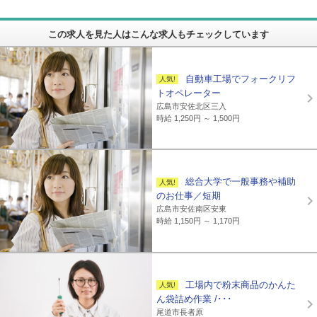
この求人を見た人はこんな求人もチェックしています
自動車工場でフォークリフ
トオペレーター
広島市安佐北区三入
時給 1,250円 ～ 1,500円
総合大学で一般事務や補助
のお仕事／短期
広島市安佐南区安東
時給 1,150円 ～ 1,170円
工場内で粉末商品のかんた
ん袋詰め作業 /･･･
尾道市長者原