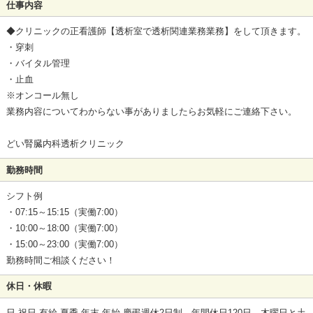
仕事内容
◆クリニックの正看護師【透析室で透析関連業務業務】をして頂きます。
・穿刺
・バイタル管理
・止血
※オンコール無し
業務内容についてわからない事がありましたらお気軽にご連絡下さい。
どい腎臓内科透析クリニック
勤務時間
シフト例
・07:15～15:15（実働7:00）
・10:00～18:00（実働7:00）
・15:00～23:00（実働7:00）
勤務時間ご相談ください！
休日・休暇
日,祝日,有給,夏季,年末,年始,慶弔週休2日制 年間休日120日 木曜日と土