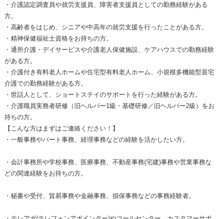
・介護認定調査員や就労支援員、障害者支援員としての勤務経験がある
方。
・高齢者をはじめ、シニアや中高年の就労支援を行ったことがある方。
・精神保健福祉士資格をお持ちの方。
・通所介護・デイサービスや介護老人保健施設、ケアハウスでの勤務経験
がある方。
・介護付き有料老人ホームや住宅型有料老人ホーム、小規模多機能型居宅
介護での勤務経験がある方。
・世話人として、ショートステイのサポートを行った経験がある方。
・介護職員実務者研修（旧ヘルパー1級・基礎研修／旧ヘルパー2級）をお
持ちの方。
【こんな方はまずはご連絡ください！】
・一般事務やパート事務、経理事務などの経験を活かしたい方。
・会計事務所や学校事務、医療事務、不動産事務(宅建)事務や営業事務な
どの関連経験をお持ちの方。
・秘書や受付、貿易事務や金融事務、損保事務などの事務経験者。
・テレアポ(テレフォンアポインター)やコールセンター、カスタマーサポ