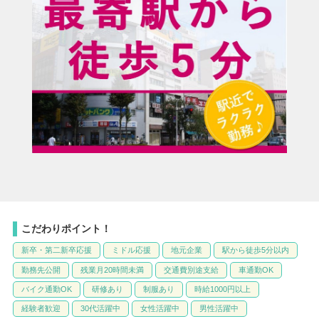
こだわりポイント！
新卒・第二新卒応援
ミドル応援
地元企業
駅から徒歩5分以内
勤務先公開
残業月20時間未満
交通費別途支給
車通勤OK
バイク通勤OK
研修あり
制服あり
時給1000円以上
経験者歓迎
30代活躍中
女性活躍中
男性活躍中