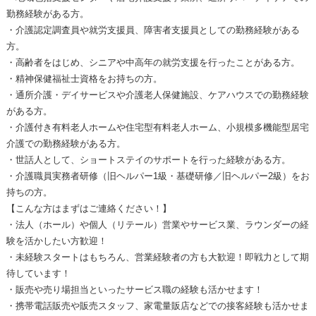
勤務経験がある方。
・介護認定調査員や就労支援員、障害者支援員としての勤務経験がある
方。
・高齢者をはじめ、シニアや中高年の就労支援を行ったことがある方。
・精神保健福祉士資格をお持ちの方。
・通所介護・デイサービスや介護老人保健施設、ケアハウスでの勤務経験
がある方。
・介護付き有料老人ホームや住宅型有料老人ホーム、小規模多機能型居宅
介護での勤務経験がある方。
・世話人として、ショートステイのサポートを行った経験がある方。
・介護職員実務者研修（旧ヘルパー1級・基礎研修／旧ヘルパー2級）をお
持ちの方。
【こんな方はまずはご連絡ください！】
・法人（ホール）や個人（リテール）営業やサービス業、ラウンダーの経
験を活かしたい方歓迎！
・未経験スタートはもちろん、営業経験者の方も大歓迎！即戦力として期
待しています！
・販売や売り場担当といったサービス職の経験も活かせます！
・携帯電話販売や販売スタッフ、家電量販店などでの接客経験も活かせま