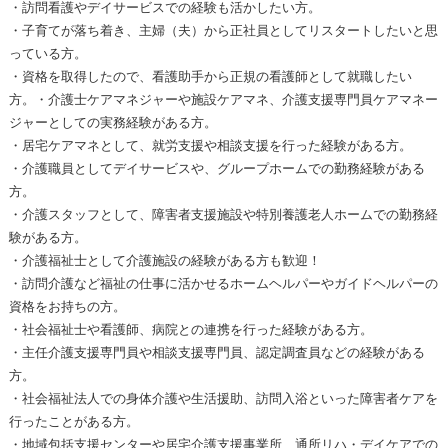
・訪問看護やデイサービスでの経験も活かしたい方。
・子育てが落ち着き、主婦（夫）から正社員としてリスタートしたいと思
っている方。
・資格を取得したので、看護助手から正規の看護師として就職したい
方。・介護士ケアマネジャーや施設ケアマネ、介護支援専門員ケアマネー
ジャーとしての実務経験がある方。
・居宅ケアマネとして、就労支援や相談支援を行った経験がある方。
・介護職員としてデイサービスや、グループホームでの勤務経験がある
方。
・介護スタッフとして、障害者支援施設や特別養護老人ホームでの勤務経
験がある方。
・介護福祉士として介護施設の経験がある方も歓迎！
・訪問介護など福祉の仕事に活かせるホームヘルパーやガイドヘルパーの
資格をお持ちの方。
・社会福祉士や看護師、病院との連携を行った経験がある方。
・主任介護支援専門員や相談支援専門員、認定調査員などの経験がある
方。
・社会福祉法人での身体介護や生活援助、訪問入浴といった障害者ケアを
行ったことがある方。
・地域包括支援センターや居宅介護支援事業所、通所リハ・デイケアでの