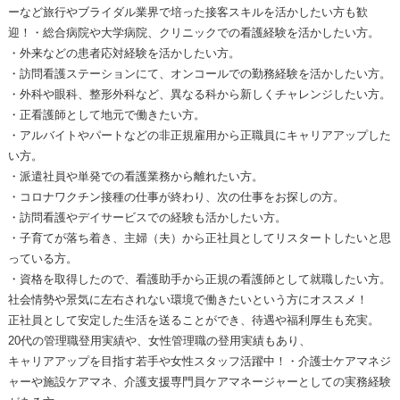
ーなど旅行やブライダル業界で培った接客スキルを活かしたい方も歓
迎！・総合病院や大学病院、クリニックでの看護経験を活かしたい方。
・外来などの患者応対経験を活かしたい方。
・訪問看護ステーションにて、オンコールでの勤務経験を活かしたい方。
・外科や眼科、整形外科など、異なる科から新しくチャレンジしたい方。
・正看護師として地元で働きたい方。
・アルバイトやパートなどの非正規雇用から正職員にキャリアアップした
い方。
・派遣社員や単発での看護業務から離れたい方。
・コロナワクチン接種の仕事が終わり、次の仕事をお探しの方。
・訪問看護やデイサービスでの経験も活かしたい方。
・子育てが落ち着き、主婦（夫）から正社員としてリスタートしたいと思
っている方。
・資格を取得したので、看護助手から正規の看護師として就職したい方。
社会情勢や景気に左右されない環境で働きたいという方にオススメ！
正社員として安定した生活を送ることができ、待遇や福利厚生も充実。
20代の管理職登用実績や、女性管理職の登用実績もあり、
キャリアアップを目指す若手や女性スタッフ活躍中！・介護士ケアマネジ
ャーや施設ケアマネ、介護支援専門員ケアマネージャーとしての実務経験