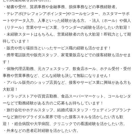
・秘書や受付、貿易事務や金融事務、損保事務などの事務経験者。
・テレアポ(テレフォンアポインター)やコールセンター、カスタマーサポ
ートやデータ入力、人事といった経験がある方。・法人（ホール）や個人
（リテール）営業やサービス業、ラウンダーの経験を活かしたい方歓迎！
・未経験スタートはもちろん、営業経験者の方も大歓迎！即戦力として期
待しています！
・販売や売り場担当といったサービス職の経験も活かせます！
・携帯電話販売や販売スタッフ、家電量販店などでの接客経験も活かせま
す！
・保険代理店勤務、元カフェスタッフ、飲食店ホール、ホテル受付・受付
事務や営業事務など、どんな経験も決して無駄になりません！
・アパレル販売のショップ店員など、接客やサービス業に興味がある方も
大歓迎！
・ドラッグストアや百貨店勤務、食品スーパーマーケット、コールセンタ
ーなどで勤務経験がある方のご応募もお待ちしています！
・旅行会社やホテルスタッフ、結婚式場スタッフ・ウェディングプランナ
ーなど旅行やブライダル業界で培った接客スキルを活かしたい方も歓
迎！・総合病院や大学病院、クリニックでの看護経験を活かしたい方。
・外来などの患者応対経験を活かしたい方。