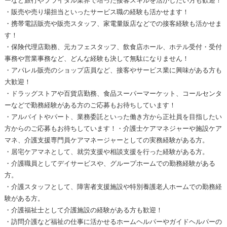
ーなど旅行やブライダル業界で培った接客スキルを活かしたい方も歓迎！
・販売や売り場担当といったサービス職の経験も活かせます！
・携帯電話販売や販売スタッフ、家電量販店などでの接客経験も活かせま
す！
・保険代理店勤務、元カフェスタッフ、飲食店ホール、ホテル受付・受付
事務や営業事務など、どんな経験も決して無駄になりません！
・アパレル販売のショップ店員など、接客やサービス業に興味がある方も
大歓迎！
・ドラッグストアや百貨店勤務、食品スーパーマーケット、コールセンタ
ーなどで勤務経験がある方のご応募もお待ちしています！
・アルバイトやパート、業務委託といった働き方から正社員を目指したい
方からのご応募もお待ちしています！・介護士ケアマネジャーや施設ケア
マネ、介護支援専門員ケアマネージャーとしての実務経験がある方。
・居宅ケアマネとして、就労支援や相談支援を行った経験がある方。
・介護職員としてデイサービスや、グループホームでの勤務経験がある
方。
・介護スタッフとして、障害者支援施設や特別養護老人ホームでの勤務経
験がある方。
・介護福祉士として介護施設の経験がある方も歓迎！
・訪問介護など福祉の仕事に活かせるホームヘルパーやガイドヘルパーの