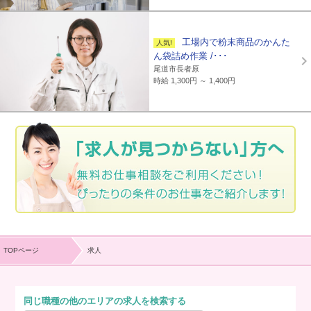
工場内で粉末商品のかんた
ん袋詰め作業 /･･･
尾道市長者原
時給 1,300円 ～ 1,400円
TOPページ
求人
同じ職種の他のエリアの求人を検索する