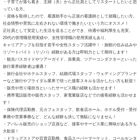
・子育てが落ち着き、主婦（夫）から正社員としてリスタートしたいと思
っている方。
・資格を取得したので、看護助手から正規の看護師として就職したい方。
社会情勢や景気に左右されない環境で働きたいという方にオススメ！
正社員として安定した生活を送ることができ、待遇や福利厚生も充実。
20代の管理職登用実績や、女性管理職の登用実績もあり、
キャリアアップを目指す若手や女性スタッフ活躍中！・旅館の住み込みや
リゾートバイト（リゾバ）経験がある方は即戦力として期待します！
・観光バスガイドやツアーガイド、添乗員、ツアーコンダクターといった
旅行業界経験者は優遇！
・旅行会社やホテルスタッフ、結婚式場スタッフ・ウェディングプランナ
ーなど旅行やブライダル業界で培った接客スキルを活かしたい方も歓迎！
・販売や売り場担当といったサービス職の経験も活かせます！
・携帯電話販売や販売スタッフ、家電量販店などでの接客経験も活かせま
す！
・保険代理店勤務、元カフェスタッフ、飲食店ホール、ホテル受付・受付
事務や営業事務など、どんな経験も決して無駄になりません！
・アパレル販売のショップ店員など、接客やサービス業に興味がある方も
大歓迎！
・ドラッグストアや百貨店勤務、食品スーパーマーケット、コールセンタ