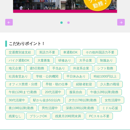


こだわりポイント！
交通費別途支給
英語力不要
車通勤OK
その他外国語力不要
バイク通勤OK
大量募集
研修あり
大手企業
制服あり
地元企業
週5日勤務
手当あり
外資系企業
シフト勤務
社員食堂あり
学校・公的機関
平日休みあり
時給1000円以上
オフィス禁煙・分煙
早朝・朝の仕事
経験者歓迎
少人数の職場
午前(12時まで)勤務
20代活躍中
服装自由
午後(12時以降)勤務
30代活躍中
駅から徒歩5分以内
夕方(17時以降)勤務
女性活躍中
夜(19時以降)勤務
男性活躍中
深夜(22時以降)勤務
ミドル応援
残業なし
ブランクOK
残業月20時間未満
PCスキル不要