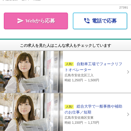
27391


Webから応募
電話で応募
この求人を見た人はこんな求人もチェックしています
自動車工場でフォークリフ
トオペレーター
広島市安佐北区三入
時給 1,250円 ～ 1,500円
総合大学で一般事務や補助
のお仕事／短期
広島市安佐南区安東
時給 1,150円 ～ 1,170円