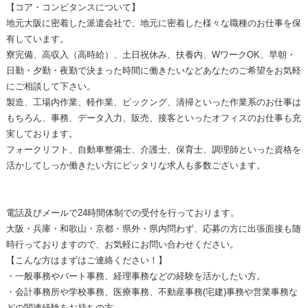
【コア・コンピタンスについて】
地元大阪に密着した派遣会社で、地元に密着した様々な職種のお仕事を保
有しています。
寮完備、高収入（高時給）、土日祝休み、扶養内、WワークOK、早朝・
日勤・夕勤・夜勤で決まった時間に働きたいなどあなたのご希望をお気軽
にご相談して下さい。
製造、工場内作業、軽作業、ピックング、清掃といった作業系のお仕事は
もちろん、事務、データ入力、販売、接客といったオフィスのお仕事も充
実しております。
フォークリフト、自動車整備士、介護士、保育士、調理師といった資格を
活かしてしっか働きたい方にピッタリな求人も多数ございます。
電話及びメールで24時間体制での受付を行っております。
大阪・兵庫・和歌山・京都・県外・県内問わず、応募の方に出張面接も随
時行っておりますので、お気軽にお問い合わせください。
【こんな方はまずはご連絡ください！】
・一般事務やパート事務、経理事務などの経験を活かしたい方。
・会計事務所や学校事務、医療事務、不動産事務(宅建)事務や営業事務な
どの関連経験をお持ちの方。