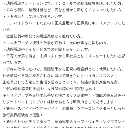
・訪問看護ステーションにて、オンコールでの勤務経験を活かしたい方。
・外科や眼科、整形外科など、異なる科から新しくチャレンジしたい方。
・正看護師として地元で働きたい方。
・アルバイトやパートなどの非正規雇用から正職員にキャリアアップした
い方。
・派遣社員や単発での看護業務から離れたい方。
・コロナワクチン接種の仕事が終わり、次の仕事をお探しの方。
・訪問看護やデイサービスでの経験も活かしたい方。
・子育てが落ち着き、主婦（夫）から正社員としてリスタートしたいと思
っている方。
・資格を取得したので、看護助手から正規の看護師として就職したい方。
社会情勢や景気に左右されない環境で働きたいという方にオススメ！
正社員として安定した生活を送ることができ、待遇や福利厚生も充実。
20代の管理職登用実績や、女性管理職の登用実績もあり、
キャリアアップを目指す若手や女性スタッフ活躍中！・旅館の住み込みや
リゾートバイト（リゾバ）経験がある方は即戦力として期待します！
・観光バスガイドやツアーガイド、添乗員、ツアーコンダクターといった
旅行業界経験者は優遇！
・旅行会社やホテルスタッフ、結婚式場スタッフ・ウェディングプランナ