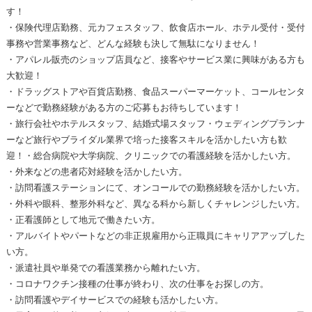
す！
・保険代理店勤務、元カフェスタッフ、飲食店ホール、ホテル受付・受付
事務や営業事務など、どんな経験も決して無駄になりません！
・アパレル販売のショップ店員など、接客やサービス業に興味がある方も
大歓迎！
・ドラッグストアや百貨店勤務、食品スーパーマーケット、コールセンタ
ーなどで勤務経験がある方のご応募もお待ちしています！
・旅行会社やホテルスタッフ、結婚式場スタッフ・ウェディングプランナ
ーなど旅行やブライダル業界で培った接客スキルを活かしたい方も歓
迎！・総合病院や大学病院、クリニックでの看護経験を活かしたい方。
・外来などの患者応対経験を活かしたい方。
・訪問看護ステーションにて、オンコールでの勤務経験を活かしたい方。
・外科や眼科、整形外科など、異なる科から新しくチャレンジしたい方。
・正看護師として地元で働きたい方。
・アルバイトやパートなどの非正規雇用から正職員にキャリアアップした
い方。
・派遣社員や単発での看護業務から離れたい方。
・コロナワクチン接種の仕事が終わり、次の仕事をお探しの方。
・訪問看護やデイサービスでの経験も活かしたい方。