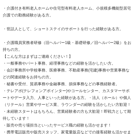
・介護付き有料老人ホームや住宅型有料老人ホーム、小規模多機能型居宅
介護での勤務経験がある方。
・世話人として、ショートステイのサポートを行った経験がある方。
・介護職員実務者研修（旧ヘルパー1級・基礎研修／旧ヘルパー2級）をお
持ちの方。
【こんな方はまずはご連絡ください！】
・一般事務やパート事務、経理事務などの経験を活かしたい方。
・会計事務所や学校事務、医療事務、不動産事務(宅建)事務や営業事務な
どの関連経験をお持ちの方。
・秘書や受付、貿易事務や金融事務、損保事務などの事務経験者。
・テレアポ(テレフォンアポインター)やコールセンター、カスタマーサポ
ートやデータ入力、人事といった経験がある方。・法人（ホール）や個人
（リテール）営業やサービス業、ラウンダーの経験を活かしたい方歓迎！
・未経験スタートはもちろん、営業経験者の方も大歓迎！即戦力として期
待しています！
・販売や売り場担当といったサービス職の経験も活かせます！
・携帯電話販売や販売スタッフ、家電量販店などでの接客経験も活かせま