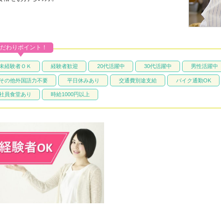
だわりポイント！
未経験者ＯＫ
経験者歓迎
20代活躍中
30代活躍中
男性活躍中
その他外国語力不要
平日休みあり
交通費別途支給
バイク通勤OK
社員食堂あり
時給1000円以上