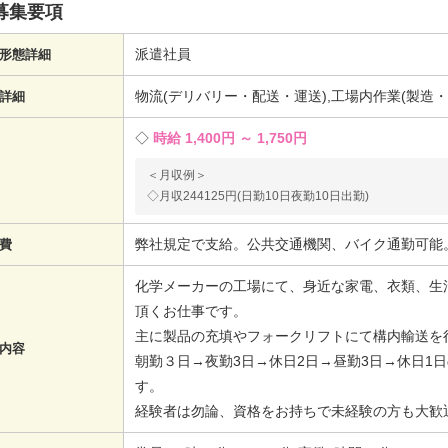
募集要項
派遣社員
形態詳細
物流(デリバリー・配送・運送),工場内作業(製造
詳細
時給 1,400円 ～ 1,750円
＜月収例＞
◇月収244125円(日勤10日夜勤10日出勤)
弊社規定で支給。公共交通機関、バイク通勤可能
費
化学メーカーの工場にて、身近な家電、衣類、生
頂くお仕事です。
主に製品の充填やフォークリフトにて構内輸送を
内容
朝勤３日→夜勤3日→休日2日→昼勤3日→休日1日
す。
経験者は勿論、資格をお持ちで未経験の方も大歓