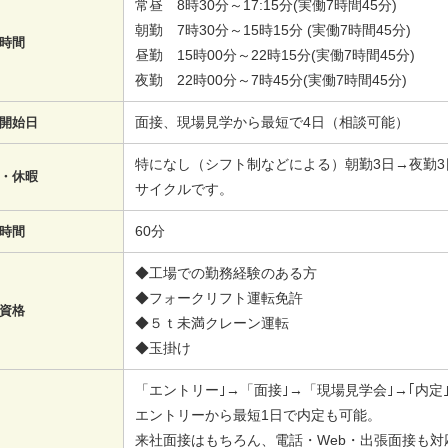
常昼 8時30分～17:15分(実働7時間45分)
朝勤 7時30分～15時15分 (実働7時間45分)
時間
昼勤 15時00分～22時15分(実働7時間45分)
夜勤 22時00分～7時45分(実働7時間45分)
面接、現場見学から最短で4日（相談可能）
開始日
特になし（シフト制などによる）朝勤3日→夜勤3
・休暇
サイクルです。
60分
時間
◆工場での勤務経験のある方
◆フォークリフト運転免許
資格
◆５ｔ未満クレーン運転
◆玉掛け
「エントリー｣→「面接｣→「現場見学会｣→｢内定｣
エントリーから最短1日で内定も可能。
来社面接はもちろん、電話・Web・出張面接も対