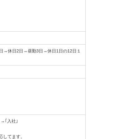
日→休日2日→昼勤3日→休日1日の12日１
→｢入社｣
応してます。