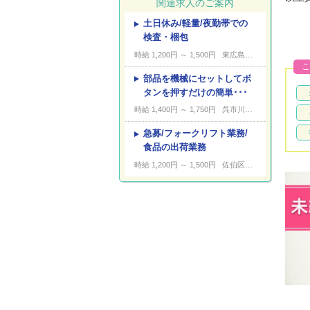
関連求人のご案内
土日休み/軽量/夜勤帯での
---
キーワード
検査・梱包
時給 1,200円 ～ 1,500円
東広島市黒瀬町
こ
部品を機械にセットしてボ
タンを押すだけの簡単･･･
時給 1,400円 ～ 1,750円
呉市川尻町西
急募/フォークリフト業務/
食品の出荷業務
時給 1,200円 ～ 1,500円
佐伯区湯来町