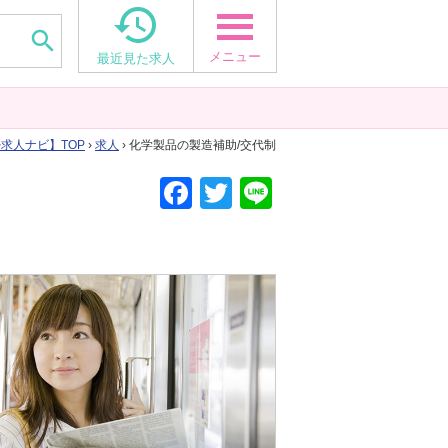


メニュー
最近見た求人
婦求人ナビ
TOP
›
求人
› 化学製品の製造補助/交代制
F
T
Li
a
wi
n
c
tt
e
e
er
b
o
o
k