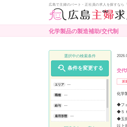
広島で主婦のパート・正社員の求人を探すなら
化学製品の製造補助/交代制
選択中の検索条件
2026

条件を変更する
交代
派
---
エリア
化学
---
職種
◆フ
---
給与
◆５
---
雇用形態
◆玉
以上
---
こだわり条件