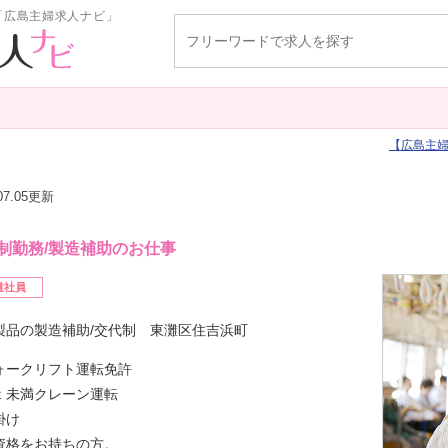
「広島主婦求人ナビ」
広島主
.07.05更新
制勤務/製造補助のお仕事
遣社員
製品の製造補助/交代制 東灘区住吉浜町
ォークリフト運転免許
ｔ未満クレーン運転
掛け
資格をお持ちの方。