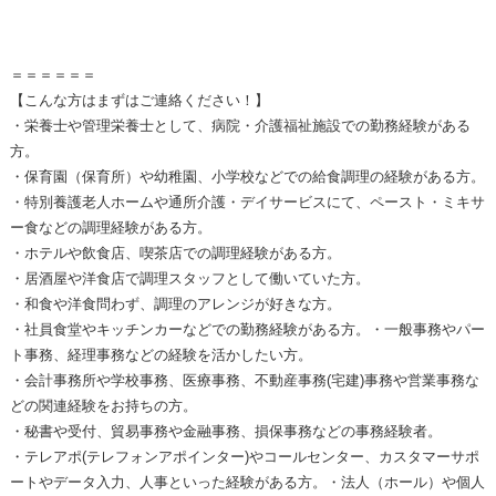
＝＝＝＝＝＝
【こんな方はまずはご連絡ください！】
・栄養士や管理栄養士として、病院・介護福祉施設での勤務経験がある
方。
・保育園（保育所）や幼稚園、小学校などでの給食調理の経験がある方。
・特別養護老人ホームや通所介護・デイサービスにて、ペースト・ミキサ
ー食などの調理経験がある方。
・ホテルや飲食店、喫茶店での調理経験がある方。
・居酒屋や洋食店で調理スタッフとして働いていた方。
・和食や洋食問わず、調理のアレンジが好きな方。
・社員食堂やキッチンカーなどでの勤務経験がある方。・一般事務やパー
ト事務、経理事務などの経験を活かしたい方。
・会計事務所や学校事務、医療事務、不動産事務(宅建)事務や営業事務な
どの関連経験をお持ちの方。
・秘書や受付、貿易事務や金融事務、損保事務などの事務経験者。
・テレアポ(テレフォンアポインター)やコールセンター、カスタマーサポ
ートやデータ入力、人事といった経験がある方。・法人（ホール）や個人