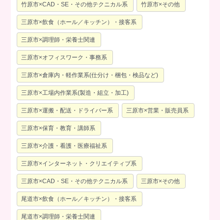
竹原市×CAD・SE・その他テクニカル系
竹原市×その他
三原市×飲食（ホール／キッチン）・接客系
三原市×調理師・栄養士関連
三原市×オフィスワーク・事務系
三原市×倉庫内・軽作業系(仕分け・梱包・検品など)
三原市×工場内作業系(製造・組立・加工)
三原市×運搬・配送・ドライバー系
三原市×営業・販売員系
三原市×保育・教育・講師系
三原市×介護・看護・医療福祉系
三原市×インターネット・クリエイティブ系
三原市×CAD・SE・その他テクニカル系
三原市×その他
尾道市×飲食（ホール／キッチン）・接客系
尾道市×調理師・栄養士関連