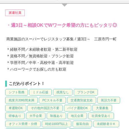
派遣社員
・週3日～相談OKでWワーク希望の方にもピッタリ◎
商業施設のスーパーでレジスタッフ募集 / 週3日～ 三原市円一町
＊経験不問／未経験者歓迎・第二新卒歓迎
＊資格不問／無資格歓迎・ブランク歓迎
＊学歴不問／中卒・高校中退・高卒歓迎
＊ハローワークでお探しの方も歓迎
こだわりポイント！
シフト勤務
ミドル応援
残業なし
ブランクOK
残業月20時間未満
PCスキル不要
交通費別途支給
英語力不要
車通勤OK
その他外国語力不要
バイク通勤OK
大量募集
研修あり
大手企業
制服あり
地元企業
社員食堂あり
オフィス禁煙・分煙
時給1000円以上
服装自由
未経験者ＯＫ