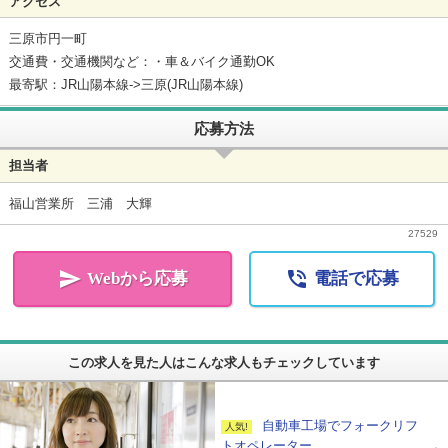
アクセス
三原市円一町
交通費・交通機関など：・車＆バイク通勤OK
最寄駅：JR山陽本線->三原(JR山陽本線)
応募方法
担当者
福山営業所 三浦 大輝
27529


Webから応募
電話で応募
この求人を見た人はこんな求人もチェックしています
自動車工場でフォークリフ
トオペレーター