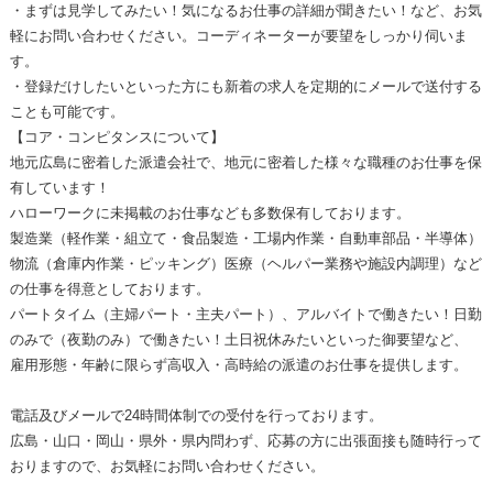
・まずは見学してみたい！気になるお仕事の詳細が聞きたい！など、お気
軽にお問い合わせください。コーディネーターが要望をしっかり伺いま
す。
・登録だけしたいといった方にも新着の求人を定期的にメールで送付する
ことも可能です。
【コア・コンピタンスについて】
地元広島に密着した派遣会社で、地元に密着した様々な職種のお仕事を保
有しています！
ハローワークに未掲載のお仕事なども多数保有しております。
製造業（軽作業・組立て・食品製造・工場内作業・自動車部品・半導体）
物流（倉庫内作業・ピッキング）医療（ヘルパー業務や施設内調理）など
の仕事を得意としております。
パートタイム（主婦パート・主夫パート）、アルバイトで働きたい！日勤
のみで（夜勤のみ）で働きたい！土日祝休みたいといった御要望など、
雇用形態・年齢に限らず高収入・高時給の派遣のお仕事を提供します。
電話及びメールで24時間体制での受付を行っております。
広島・山口・岡山・県外・県内問わず、応募の方に出張面接も随時行って
おりますので、お気軽にお問い合わせください。