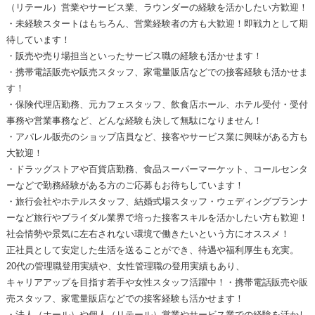
（リテール）営業やサービス業、ラウンダーの経験を活かしたい方歓迎！
・未経験スタートはもちろん、営業経験者の方も大歓迎！即戦力として期
待しています！
・販売や売り場担当といったサービス職の経験も活かせます！
・携帯電話販売や販売スタッフ、家電量販店などでの接客経験も活かせま
す！
・保険代理店勤務、元カフェスタッフ、飲食店ホール、ホテル受付・受付
事務や営業事務など、どんな経験も決して無駄になりません！
・アパレル販売のショップ店員など、接客やサービス業に興味がある方も
大歓迎！
・ドラッグストアや百貨店勤務、食品スーパーマーケット、コールセンタ
ーなどで勤務経験がある方のご応募もお待ちしています！
・旅行会社やホテルスタッフ、結婚式場スタッフ・ウェディングプランナ
ーなど旅行やブライダル業界で培った接客スキルを活かしたい方も歓迎！
社会情勢や景気に左右されない環境で働きたいという方にオススメ！
正社員として安定した生活を送ることができ、待遇や福利厚生も充実。
20代の管理職登用実績や、女性管理職の登用実績もあり、
キャリアアップを目指す若手や女性スタッフ活躍中！・携帯電話販売や販
売スタッフ、家電量販店などでの接客経験も活かせます！
・法人（ホール）や個人（リテール）営業やサービス業での経験を活かし