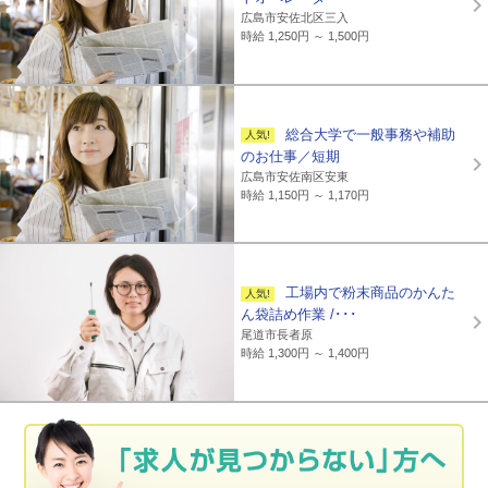
広島市安佐北区三入
時給 1,250円 ～ 1,500円
総合大学で一般事務や補助
のお仕事／短期
広島市安佐南区安東
時給 1,150円 ～ 1,170円
工場内で粉末商品のかんた
ん袋詰め作業 /･･･
尾道市長者原
時給 1,300円 ～ 1,400円