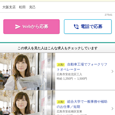
大阪支店 松田 克己
27541


Webから応募
電話で応募
この求人を見た人はこんな求人もチェックしています
自動車工場でフォークリフ
トオペレーター
広島市安佐北区三入
時給 1,250円 ～ 1,500円
総合大学で一般事務や補助
のお仕事／短期
広島市安佐南区安東