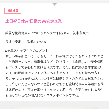
派遣社員
土日祝日休み/日勤のみ/安定企業
綺麗な物流倉庫内でのピッキング/土日祝休み 茨木市丑寅
長期で安定して勤務したい方
□先輩スタッフからのコメント
新しい事業部ということもあって、作業場所はとてもキレイで広々と
した物流センター。精密機械なども取り扱ってる倉庫なので安全管理
もバッチリで安心して働ける環境です。また、軽作業や倉庫作業とい
えば24時間稼働でシフトや休日も不安定なイメージをお持ちの方も
多いかもしれませんが、この仕事は日勤シフトのみで土日祝休み！む
しろ忙しいんじゃないの？と思われがちなお盆期間や年末年始にも長
期休暇があり、実は仕事だけじゃなくて私生活も充実させられる条件
も揃っているのが個人的なオススメポイントですね。