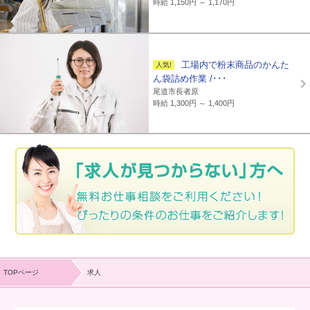
時給 1,150円 ～ 1,170円
工場内で粉末商品のかんた
ん袋詰め作業 /･･･
尾道市長者原
時給 1,300円 ～ 1,400円
TOPページ
求人