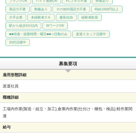
ブランクOK
バイク通勤OK
PCスキル不要
研修あり
英語力不要
制服あり
その他外国語力不要
時給1000円以上
大手企業
未経験者ＯＫ
服装自由
経験者歓迎
駅から徒歩5分以内
WワークOK
■■特徴・就業時間・曜日■■->日勤のみ
派遣スタッフ活躍中
20代活躍中
募集要項
雇用形態詳細
派遣社員
職種詳細
工場内作業(製造・組立・加工),倉庫内作業(仕分け・梱包・検品),軽作業関
連
給与