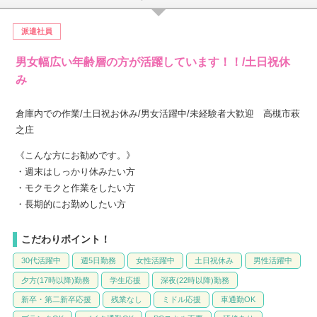
派遣社員
男女幅広い年齢層の方が活躍しています！！/土日祝休
み
倉庫内での作業/土日祝お休み/男女活躍中/未経験者大歓迎 高槻市萩
之庄
《こんな方にお勧めです。》
・週末はしっかり休みたい方
・モクモクと作業をしたい方
・長期的にお勤めしたい方
こだわりポイント！
30代活躍中
週5日勤務
女性活躍中
土日祝休み
男性活躍中
夕方(17時以降)勤務
学生応援
深夜(22時以降)勤務
新卒・第二新卒応援
残業なし
ミドル応援
車通勤OK