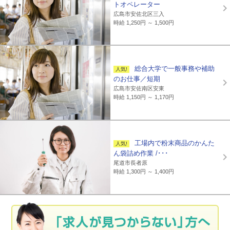
トオペレーター
広島市安佐北区三入
時給 1,250円 ～ 1,500円
総合大学で一般事務や補助
のお仕事／短期
広島市安佐南区安東
時給 1,150円 ～ 1,170円
工場内で粉末商品のかんた
ん袋詰め作業 /･･･
尾道市長者原
時給 1,300円 ～ 1,400円