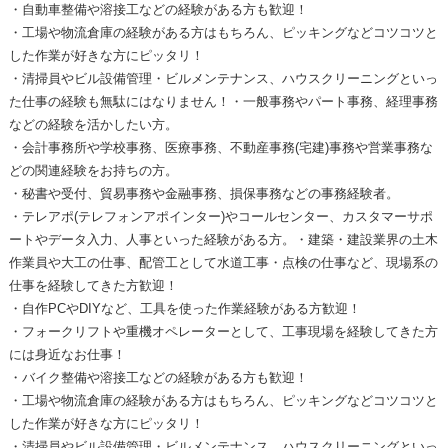
・自動車整備や溶接工などの経験がある方も歓迎！
・工場や物流倉庫の経験がある方はもちろん、ピッキングなどコツコツと
した作業が好きな方にピッタリ！
・清掃員やビル設備管理・ビルメンテナンス、ハウスクリーニングといっ
た仕事の経験も無駄にはなりません！・一般事務やパート事務、経理事務
などの経験を活かしたい方。
・会計事務所や学校事務、医療事務、不動産事務(宅建)事務や営業事務な
どの関連経験をお持ちの方。
・秘書や受付、貿易事務や金融事務、損保事務などの事務経験者。
・テレアポ(テレフォンアポインター)やコールセンター、カスタマーサポ
ートやデータ入力、人事といった経験がある方。・建築・建設業界の土木
作業員や大工の仕事、配管工として水道工事・点検の仕事など、現場系の
仕事を経験してきた方歓迎！
・自作PCやDIYなど、工具を使った作業経験がある方歓迎！
・フォークリフトや重機オペレーターとして、工事現場を経験してきた方
には身近なお仕事！
・バイク整備や溶接工などの経験がある方も歓迎！
・工場や物流倉庫の経験がある方はもちろん、ピッキングなどコツコツと
した作業が好きな方にピッタリ！
・清掃員やビル設備管理・ビルメンテナンス、ハウスクリーニングといっ