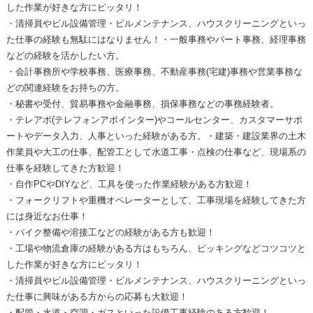
した作業が好きな方にピッタリ！
・清掃員やビル設備管理・ビルメンテナンス、ハウスクリーニングといっ
た仕事の経験も無駄にはなりません！・一般事務やパート事務、経理事務
などの経験を活かしたい方。
・会計事務所や学校事務、医療事務、不動産事務(宅建)事務や営業事務な
どの関連経験をお持ちの方。
・秘書や受付、貿易事務や金融事務、損保事務などの事務経験者。
・テレアポ(テレフォンアポインター)やコールセンター、カスタマーサポ
ートやデータ入力、人事といった経験がある方。・建築・建設業界の土木
作業員や大工の仕事、配管工として水道工事・点検の仕事など、現場系の
仕事を経験してきた方歓迎！
・自作PCやDIYなど、工具を使った作業経験がある方歓迎！
・フォークリフトや重機オペレーターとして、工事現場を経験してきた方
には身近なお仕事！
・バイク整備や溶接工などの経験がある方も歓迎！
・工場や物流倉庫の経験がある方はもちろん、ピッキングなどコツコツと
した作業が好きな方にピッタリ！
・清掃員やビル設備管理・ビルメンテナンス、ハウスクリーニングといっ
た仕事に興味がある方からの応募も大歓迎！
・配管・水道・空調・ガスといった設備工事経験のある方歓迎！