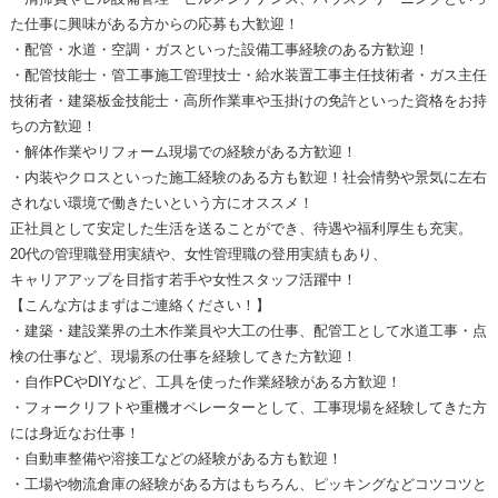
た仕事に興味がある方からの応募も大歓迎！
・配管・水道・空調・ガスといった設備工事経験のある方歓迎！
・配管技能士・管工事施工管理技士・給水装置工事主任技術者・ガス主任
技術者・建築板金技能士・高所作業車や玉掛けの免許といった資格をお持
ちの方歓迎！
・解体作業やリフォーム現場での経験がある方歓迎！
・内装やクロスといった施工経験のある方も歓迎！社会情勢や景気に左右
されない環境で働きたいという方にオススメ！
正社員として安定した生活を送ることができ、待遇や福利厚生も充実。
20代の管理職登用実績や、女性管理職の登用実績もあり、
キャリアアップを目指す若手や女性スタッフ活躍中！
【こんな方はまずはご連絡ください！】
・建築・建設業界の土木作業員や大工の仕事、配管工として水道工事・点
検の仕事など、現場系の仕事を経験してきた方歓迎！
・自作PCやDIYなど、工具を使った作業経験がある方歓迎！
・フォークリフトや重機オペレーターとして、工事現場を経験してきた方
には身近なお仕事！
・自動車整備や溶接工などの経験がある方も歓迎！
・工場や物流倉庫の経験がある方はもちろん、ピッキングなどコツコツと