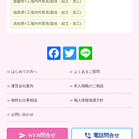
愛媛県×工場内作業系(製造・組立・加工)
徳島県×工場内作業系(製造・組立・加工)
高知県×工場内作業系(製造・組立・加工)
F
T
Li
a
wi
n
c
tt
e
はじめての方へ
よくあるご質問
e
er
運営会社案内
求人掲載のご相談
b
o
無料お仕事相談
個人情報保護方針
o
お問い合わせ
k


WEB問合せ
電話問合せ