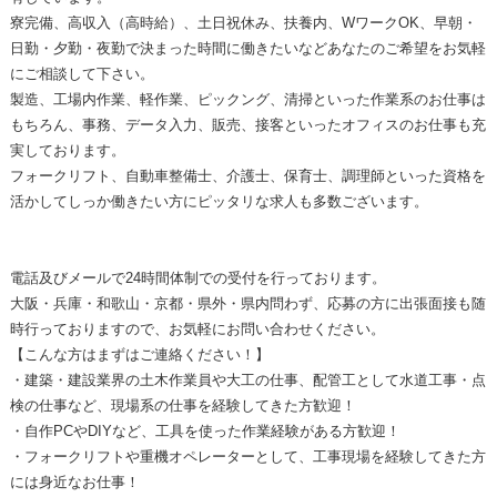
寮完備、高収入（高時給）、土日祝休み、扶養内、WワークOK、早朝・
日勤・夕勤・夜勤で決まった時間に働きたいなどあなたのご希望をお気軽
にご相談して下さい。
製造、工場内作業、軽作業、ピックング、清掃といった作業系のお仕事は
もちろん、事務、データ入力、販売、接客といったオフィスのお仕事も充
実しております。
フォークリフト、自動車整備士、介護士、保育士、調理師といった資格を
活かしてしっか働きたい方にピッタリな求人も多数ございます。
電話及びメールで24時間体制での受付を行っております。
大阪・兵庫・和歌山・京都・県外・県内問わず、応募の方に出張面接も随
時行っておりますので、お気軽にお問い合わせください。
【こんな方はまずはご連絡ください！】
・建築・建設業界の土木作業員や大工の仕事、配管工として水道工事・点
検の仕事など、現場系の仕事を経験してきた方歓迎！
・自作PCやDIYなど、工具を使った作業経験がある方歓迎！
・フォークリフトや重機オペレーターとして、工事現場を経験してきた方
には身近なお仕事！