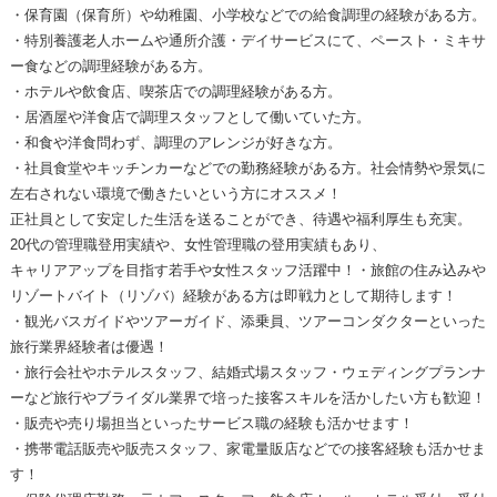
・保育園（保育所）や幼稚園、小学校などでの給食調理の経験がある方。
・特別養護老人ホームや通所介護・デイサービスにて、ペースト・ミキサ
ー食などの調理経験がある方。
・ホテルや飲食店、喫茶店での調理経験がある方。
・居酒屋や洋食店で調理スタッフとして働いていた方。
・和食や洋食問わず、調理のアレンジが好きな方。
・社員食堂やキッチンカーなどでの勤務経験がある方。社会情勢や景気に
左右されない環境で働きたいという方にオススメ！
正社員として安定した生活を送ることができ、待遇や福利厚生も充実。
20代の管理職登用実績や、女性管理職の登用実績もあり、
キャリアアップを目指す若手や女性スタッフ活躍中！・旅館の住み込みや
リゾートバイト（リゾバ）経験がある方は即戦力として期待します！
・観光バスガイドやツアーガイド、添乗員、ツアーコンダクターといった
旅行業界経験者は優遇！
・旅行会社やホテルスタッフ、結婚式場スタッフ・ウェディングプランナ
ーなど旅行やブライダル業界で培った接客スキルを活かしたい方も歓迎！
・販売や売り場担当といったサービス職の経験も活かせます！
・携帯電話販売や販売スタッフ、家電量販店などでの接客経験も活かせま
す！