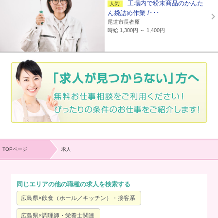
工場内で粉末商品のかんた
ん袋詰め作業 /･･･
尾道市長者原
時給 1,300円 ～ 1,400円
TOPページ
求人
同じエリアの他の職種の求人を検索する
広島県×飲食（ホール／キッチン）・接客系
広島県×調理師・栄養士関連