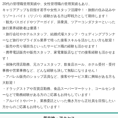
20代の管理職登用実績や、女性管理職の登用実績もあり、
キャリアアップを目指す若手や女性スタッフ活躍中！・旅館の住み込みや
リゾートバイト（リゾバ）経験がある方は即戦力として期待します！
・観光バスガイドやツアーガイド、添乗員、ツアーコンダクターといった
旅行業界経験者は優遇！
・旅行会社やホテルスタッフ、結婚式場スタッフ・ウェディングプランナ
ーなど旅行やブライダル業界で培った接客スキルを活かしたい方も歓迎！
・販売や売り場担当といったサービス職の経験も活かせます！
・携帯電話販売や販売スタッフ、家電量販店などでの接客経験も活かせま
す！
・保険代理店勤務、元カフェスタッフ、飲食店ホール、ホテル受付・受付
事務や営業事務など、どんな経験も決して無駄になりません！
・アパレル販売のショップ店員など、接客やサービス業に興味がある方も
大歓迎！
・ドラッグストアや百貨店勤務、食品スーパーマーケット、コールセンタ
ーなどで勤務経験がある方のご応募もお待ちしています！
・アルバイトやパート、業務委託といった働き方から正社員を目指したい
方からのご応募もお待ちしています！