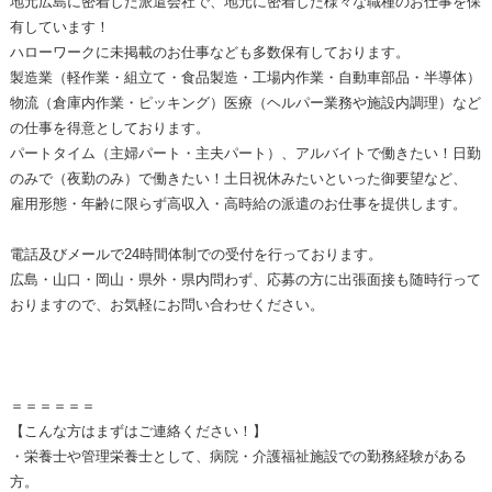
地元広島に密着した派遣会社で、地元に密着した様々な職種のお仕事を保
有しています！
ハローワークに未掲載のお仕事なども多数保有しております。
製造業（軽作業・組立て・食品製造・工場内作業・自動車部品・半導体）
物流（倉庫内作業・ピッキング）医療（ヘルパー業務や施設内調理）など
の仕事を得意としております。
パートタイム（主婦パート・主夫パート）、アルバイトで働きたい！日勤
のみで（夜勤のみ）で働きたい！土日祝休みたいといった御要望など、
雇用形態・年齢に限らず高収入・高時給の派遣のお仕事を提供します。
電話及びメールで24時間体制での受付を行っております。
広島・山口・岡山・県外・県内問わず、応募の方に出張面接も随時行って
おりますので、お気軽にお問い合わせください。
＝＝＝＝＝＝
【こんな方はまずはご連絡ください！】
・栄養士や管理栄養士として、病院・介護福祉施設での勤務経験がある
方。