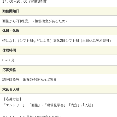
17：00～20：00（実働3時間）
勤務開始日
面接から7日程度。（検便検査があるため）
休日・休暇
特になし（シフト制などによる）週休2日シフト制（土日休み等相談可）
休憩時間
0～60分
応募資格
調理師免許、栄養師免許あれば尚良
求める人材
【応募方法】
「エントリー｣→「面接｣→「現場見学会｣→｢内定｣→｢入社｣