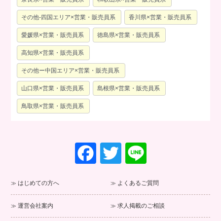
その他-四国エリア×営業・販売員系
香川県×営業・販売員系
愛媛県×営業・販売員系
徳島県×営業・販売員系
高知県×営業・販売員系
その他ー中国エリア×営業・販売員系
山口県×営業・販売員系
島根県×営業・販売員系
鳥取県×営業・販売員系
F
T
Li
a
wi
n
c
tt
e
はじめての方へ
よくあるご質問
e
er
運営会社案内
求人掲載のご相談
b