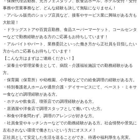
・保険代理店勤務、元カフェスタッフ、飲食店ホール、ホテル受付・受付
事務や営業事務など、どんな経験も決して無駄になりません！
・アパレル販売のショップ店員など、接客やサービス業に興味がある方も
大歓迎！
・ドラッグストアや百貨店勤務、食品スーパーマーケット、コールセンタ
ーなどで勤務経験がある方のご応募もお待ちしています！
・アルバイトやパート、業務委託といった働き方から正社員を目指したい
方からのご応募もお待ちしています！
【こんな方はまずはご連絡ください！】
・栄養士や管理栄養士として、病院・介護福祉施設での勤務経験がある
方。
・保育園（保育所）や幼稚園、小学校などでの給食調理の経験がある方。
・特別養護老人ホームや通所介護・デイサービスにて、ペースト・ミキサ
ー食などの調理経験がある方。
・ホテルや飲食店、喫茶店での調理経験がある方。
・居酒屋や洋食店で調理スタッフとして働いていた方。
・和食や洋食問わず、調理のアレンジが好きな方。
・社員食堂やキッチンカーなどでの勤務経験がある方。社会情勢や景気に
左右されない環境で働きたいという方にオススメ！
正社員として安定した生活を送ることができ、待遇や福利厚生も充実。