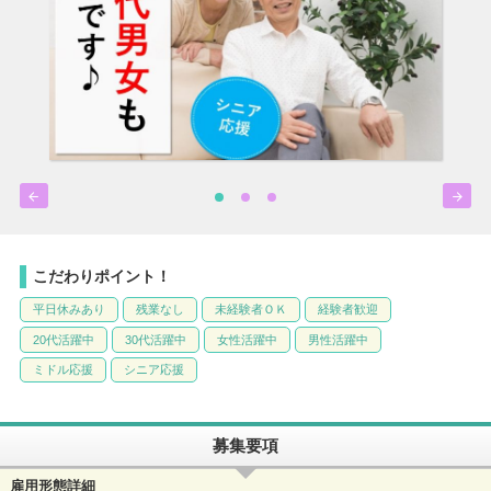


こだわりポイント！
平日休みあり
残業なし
未経験者ＯＫ
経験者歓迎
20代活躍中
30代活躍中
女性活躍中
男性活躍中
ミドル応援
シニア応援
募集要項
雇用形態詳細