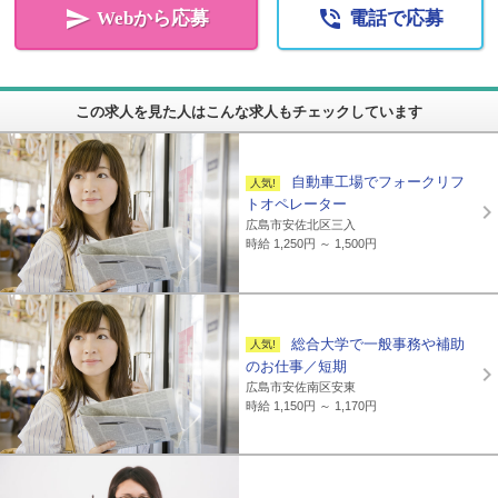


Webから応募
電話で応募
この求人を見た人はこんな求人もチェックしています
自動車工場でフォークリフ
トオペレーター
広島市安佐北区三入
時給 1,250円 ～ 1,500円
総合大学で一般事務や補助
のお仕事／短期
広島市安佐南区安東
時給 1,150円 ～ 1,170円