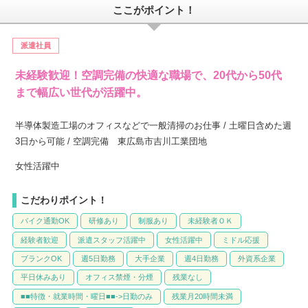
ここがポイント！
派遣社員
未経験歓迎！空調完備の快適な職場で、20代から50代
まで幅広い世代が活躍中。
半導体製造工場のオフィスなどで一般清掃のお仕事 / 土曜日含めた週
3日から可能 / 空調完備 東広島市吉川工業団地
女性活躍中
こだわりポイント！
バイク通勤OK
研修あり
制服あり
未経験者ＯＫ
経験者歓迎
派遣スタッフ活躍中
女性活躍中
ミドル応援
ブランクOK
週5日勤務
大手企業
週4日勤務
外資系企業
平日休みあり
オフィス禁煙・分煙
残業なし
■■特徴・就業時間・曜日■■->日勤のみ
残業月20時間未満