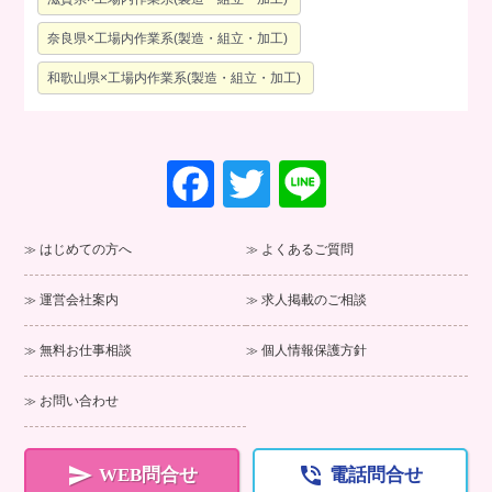
奈良県×工場内作業系(製造・組立・加工)
和歌山県×工場内作業系(製造・組立・加工)
F
T
Li
a
wi
n
c
tt
e
はじめての方へ
よくあるご質問
e
er
運営会社案内
求人掲載のご相談
b
o
無料お仕事相談
個人情報保護方針
o
お問い合わせ
k


WEB問合せ
電話問合せ