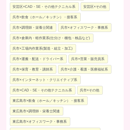
安芸区×CAD・SE・その他テクニカル系
安芸区×その他
呉市×飲食（ホール／キッチン）・接客系
呉市×調理師・栄養士関連
呉市×オフィスワーク・事務系
呉市×倉庫内・軽作業系(仕分け・梱包・検品など)
呉市×工場内作業系(製造・組立・加工)
呉市×運搬・配送・ドライバー系
呉市×営業・販売員系
呉市×保育・教育・講師系
呉市×介護・看護・医療福祉系
呉市×インターネット・クリエイティブ系
呉市×CAD・SE・その他テクニカル系
呉市×その他
東広島市×飲食（ホール／キッチン）・接客系
東広島市×調理師・栄養士関連
東広島市×オフィスワーク・事務系