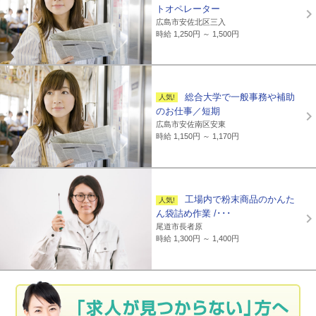
トオペレーター
広島市安佐北区三入
時給 1,250円 ～ 1,500円
総合大学で一般事務や補助
のお仕事／短期
広島市安佐南区安東
時給 1,150円 ～ 1,170円
工場内で粉末商品のかんた
ん袋詰め作業 /･･･
尾道市長者原
時給 1,300円 ～ 1,400円