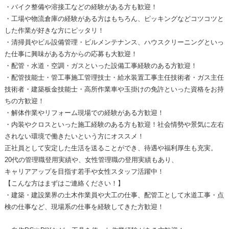
・バイク整備や溶接工などの経験がある方も歓迎！
・工場や物流倉庫の経験がある方はもちろん、ピッキングなどコツコツと
した作業が好きな方にピッタリ！
・清掃員やビル設備管理・ビルメンテナンス、ハウスクリーニングといっ
た仕事に興味がある方からの応募も大歓迎！
・配管・水道・空調・ガスといった設備工事経験のある方歓迎！
・配管技能士・管工事施工管理技士・給水装置工事主任技術者・ガス主任
技術者・建築板金技能士・高所作業車や玉掛けの免許といった資格をお持
ちの方歓迎！
・解体作業やリフォーム現場での経験がある方歓迎！
・内装やクロスといった施工経験のある方も歓迎！社会情勢や景気に左右
されない環境で働きたいという方にオススメ！
正社員として安定した生活を送ることができ、待遇や福利厚生も充実。
20代の管理職登用実績や、女性管理職の登用実績もあり、
キャリアアップを目指す若手や女性スタッフ活躍中！
【こんな方はまずはご連絡ください！】
・建築・建設業界の土木作業員や大工の仕事、配管工として水道工事・点
検の仕事など、現場系の仕事を経験してきた方歓迎！