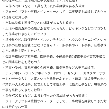
検の仕事など、現場系の仕事を経験してきた方歓迎！
・自作PCやDIYなど、工具を使った作業経験がある方歓迎！
・フォークリフトや重機オペレーターとして、工事現場を経験してきた方
には身近なお仕事！
・自動車整備や溶接工などの経験がある方も歓迎！
・工場や物流倉庫の経験がある方はもちろん、ピッキングなどコツコツと
した作業が好きな方にピッタリ！
・清掃員やビル設備管理・ビルメンテナンス、ハウスクリーニングといっ
た仕事の経験も無駄にはなりません！・一般事務やパート事務、経理事務
などの経験を活かしたい方。
・会計事務所や学校事務、医療事務、不動産事務(宅建)事務や営業事務な
どの関連経験をお持ちの方。
・秘書や受付、貿易事務や金融事務、損保事務などの事務経験者。
・テレアポ(テレフォンアポインター)やコールセンター、カスタマーサポ
ートやデータ入力、人事といった経験がある方。・建築・建設業界の土木
作業員や大工の仕事、配管工として水道工事・点検の仕事など、現場系の
仕事を経験してきた方歓迎！
・自作PCやDIYなど、工具を使った作業経験がある方歓迎！
・フォークリフトや重機オペレーターとして、工事現場を経験してきた方
には身近なお仕事！