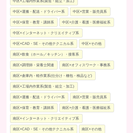
中区×工場内作業系(製造・組立・加工)
中区×運搬・配送・ドライバー系
中区×営業・販売員系
中区×保育・教育・講師系
中区×介護・看護・医療福祉系
中区×インターネット・クリエイティブ系
中区×CAD・SE・その他テクニカル系
中区×その他
南区×飲食（ホール／キッチン）・接客系
南区×調理師・栄養士関連
南区×オフィスワーク・事務系
南区×倉庫内・軽作業系(仕分け・梱包・検品など)
南区×工場内作業系(製造・組立・加工)
南区×運搬・配送・ドライバー系
南区×営業・販売員系
南区×保育・教育・講師系
南区×介護・看護・医療福祉系
南区×インターネット・クリエイティブ系
南区×CAD・SE・その他テクニカル系
南区×その他