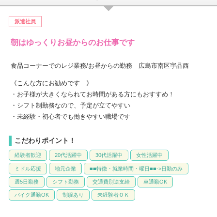
派遣社員
朝はゆっくりお昼からのお仕事です
食品コーナーでのレジ業務/お昼からの勤務 広島市南区宇品西
《こんな方にお勧めです 》
・お子様が大きくなられてお時間がある方にもおすすめ！
・シフト制勤務なので、予定が立てやすい
・未経験・初心者でも働きやすい職場です
こだわりポイント！
経験者歓迎
20代活躍中
30代活躍中
女性活躍中
ミドル応援
地元企業
■■特徴・就業時間・曜日■■->日勤のみ
週5日勤務
シフト勤務
交通費別途支給
車通勤OK
バイク通勤OK
制服あり
未経験者ＯＫ