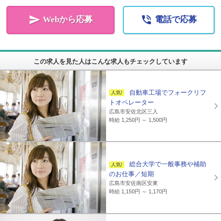


Webから応募
電話で応募
この求人を見た人はこんな求人もチェックしています
自動車工場でフォークリフ
トオペレーター
広島市安佐北区三入
時給 1,250円 ～ 1,500円
総合大学で一般事務や補助
のお仕事／短期
広島市安佐南区安東
時給 1,150円 ～ 1,170円