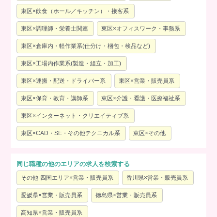
東区×飲食（ホール／キッチン）・接客系
東区×調理師・栄養士関連
東区×オフィスワーク・事務系
東区×倉庫内・軽作業系(仕分け・梱包・検品など)
東区×工場内作業系(製造・組立・加工)
東区×運搬・配送・ドライバー系
東区×営業・販売員系
東区×保育・教育・講師系
東区×介護・看護・医療福祉系
東区×インターネット・クリエイティブ系
東区×CAD・SE・その他テクニカル系
東区×その他
同じ職種の他のエリアの求人を検索する
その他-四国エリア×営業・販売員系
香川県×営業・販売員系
愛媛県×営業・販売員系
徳島県×営業・販売員系
高知県×営業・販売員系