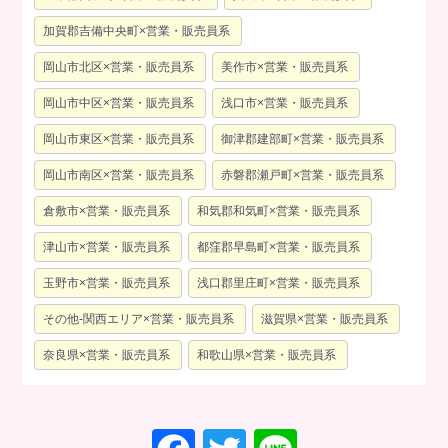
加賀郡吉備中央町×営業・販売員系
岡山市北区×営業・販売員系
美作市×営業・販売員系
岡山市中区×営業・販売員系
浅口市×営業・販売員系
岡山市東区×営業・販売員系
御津郡建部町×営業・販売員系
岡山市南区×営業・販売員系
赤磐郡瀬戸町×営業・販売員系
倉敷市×営業・販売員系
和気郡和気町×営業・販売員系
津山市×営業・販売員系
都窪郡早島町×営業・販売員系
玉野市×営業・販売員系
浅口郡里庄町×営業・販売員系
その他-関西エリア×営業・販売員系
滋賀県×営業・販売員系
奈良県×営業・販売員系
和歌山県×営業・販売員系
F
T
Li