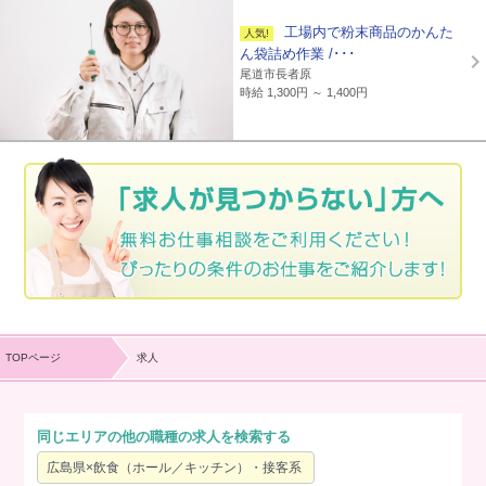
工場内で粉末商品のかんた
ん袋詰め作業 /･･･
尾道市長者原
時給 1,300円 ～ 1,400円
TOPページ
求人
同じエリアの他の職種の求人を検索する
広島県×飲食（ホール／キッチン）・接客系