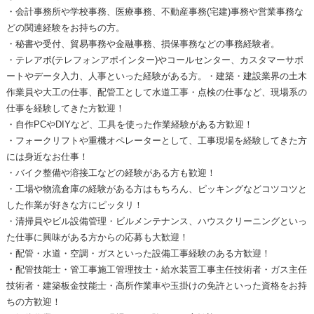
・会計事務所や学校事務、医療事務、不動産事務(宅建)事務や営業事務な
どの関連経験をお持ちの方。
・秘書や受付、貿易事務や金融事務、損保事務などの事務経験者。
・テレアポ(テレフォンアポインター)やコールセンター、カスタマーサポ
ートやデータ入力、人事といった経験がある方。・建築・建設業界の土木
作業員や大工の仕事、配管工として水道工事・点検の仕事など、現場系の
仕事を経験してきた方歓迎！
・自作PCやDIYなど、工具を使った作業経験がある方歓迎！
・フォークリフトや重機オペレーターとして、工事現場を経験してきた方
には身近なお仕事！
・バイク整備や溶接工などの経験がある方も歓迎！
・工場や物流倉庫の経験がある方はもちろん、ピッキングなどコツコツと
した作業が好きな方にピッタリ！
・清掃員やビル設備管理・ビルメンテナンス、ハウスクリーニングといっ
た仕事に興味がある方からの応募も大歓迎！
・配管・水道・空調・ガスといった設備工事経験のある方歓迎！
・配管技能士・管工事施工管理技士・給水装置工事主任技術者・ガス主任
技術者・建築板金技能士・高所作業車や玉掛けの免許といった資格をお持
ちの方歓迎！