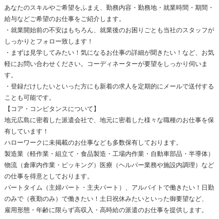
あなたのスキルやご希望をふまえ、勤務内容・勤務地・就業時間・期間・
給与などご希望のお仕事をご紹介します。
・就業開始前の不安はもちろん、就業後のお困りごとも当社のスタッフが
しっかりとフォロー致します！
・まずは見学してみたい！気になるお仕事の詳細が聞きたい！など、お気
軽にお問い合わせください。コーディネーターが要望をしっかり伺いま
す。
・登録だけしたいといった方にも新着の求人を定期的にメールで送付する
ことも可能です。
【コア・コンピタンスについて】
地元広島に密着した派遣会社で、地元に密着した様々な職種のお仕事を保
有しています！
ハローワークに未掲載のお仕事なども多数保有しております。
製造業（軽作業・組立て・食品製造・工場内作業・自動車部品・半導体）
物流（倉庫内作業・ピッキング）医療（ヘルパー業務や施設内調理）など
の仕事を得意としております。
パートタイム（主婦パート・主夫パート）、アルバイトで働きたい！日勤
のみで（夜勤のみ）で働きたい！土日祝休みたいといった御要望など、
雇用形態・年齢に限らず高収入・高時給の派遣のお仕事を提供します。