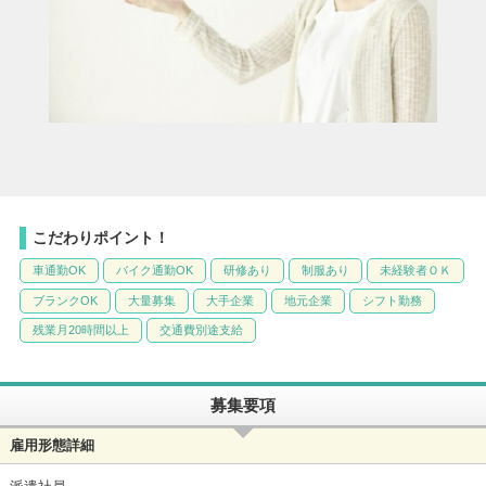
こだわりポイント！
車通勤OK
バイク通勤OK
研修あり
制服あり
未経験者ＯＫ
ブランクOK
大量募集
大手企業
地元企業
シフト勤務
残業月20時間以上
交通費別途支給
募集要項
雇用形態詳細