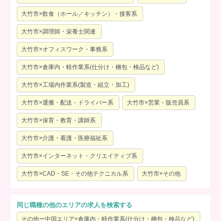
大竹市×飲食（ホール／キッチン）・接客系
大竹市×調理師・栄養士関連
大竹市×オフィスワーク・事務系
大竹市×倉庫内・軽作業系(仕分け・梱包・検品など)
大竹市×工場内作業系(製造・組立・加工)
大竹市×運搬・配送・ドライバー系
大竹市×営業・販売員系
大竹市×保育・教育・講師系
大竹市×介護・看護・医療福祉系
大竹市×インターネット・クリエイティブ系
大竹市×CAD・SE・その他テクニカル系
大竹市×その他
同じ職種の他のエリアの求人を検索する
その他ー中国エリア×倉庫内・軽作業系(仕分け・梱包・検品など)