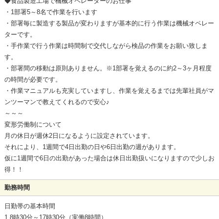
◆食品製造工場で機械オペレーターのお仕事
・1部署5～8名で作業を行います
・部署毎に製造する製品が変わりますが基本的に行う作業は機械オペレー
ターです。
・手作業で行う作業は時間制で交代しながら検品の作業をお願い致しま
す。
・部署間の移動は原則ありません。※1部署を覚えるのに約2～3ヶ月程度
の時間が必要です。
・作業マニュアルも充実していますし、作業を覚えるまでは先輩社員がマ
ンツーマンで教えてくれるので安心♪
～～～
変形労働制について
月の休日が週休2日になるように設定されています。
それにより、1週間で4日出勤の日や6日出勤の週があります。
仮に1週間で6日の出勤があった場合は休日出勤扱いになりますので少しお
得！！
勤務時間
日勤帯の基本時間
1.8時30分～17時30分（実働8時間）