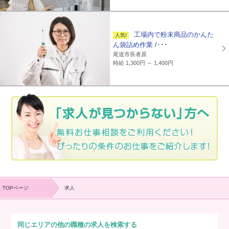
工場内で粉末商品のかんた
ん袋詰め作業 /･･･
尾道市長者原
時給 1,300円 ～ 1,400円
TOPページ
求人
同じエリアの他の職種の求人を検索する