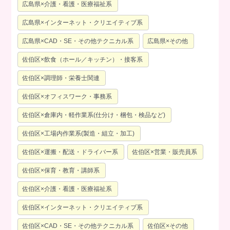
広島県×介護・看護・医療福祉系
広島県×インターネット・クリエイティブ系
広島県×CAD・SE・その他テクニカル系
広島県×その他
佐伯区×飲食（ホール／キッチン）・接客系
佐伯区×調理師・栄養士関連
佐伯区×オフィスワーク・事務系
佐伯区×倉庫内・軽作業系(仕分け・梱包・検品など)
佐伯区×工場内作業系(製造・組立・加工)
佐伯区×運搬・配送・ドライバー系
佐伯区×営業・販売員系
佐伯区×保育・教育・講師系
佐伯区×介護・看護・医療福祉系
佐伯区×インターネット・クリエイティブ系
佐伯区×CAD・SE・その他テクニカル系
佐伯区×その他