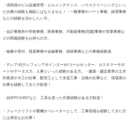
・清掃員やビル設備管理・ビルメンテナンス、ハウスクリーニングといっ
た仕事の経験も無駄にはなりません！・一般事務やパート事務、経理事務
などの経験を活かしたい方。
・会計事務所や学校事務、医療事務、不動産事務(宅建)事務や営業事務な
どの関連経験をお持ちの方。
・秘書や受付、貿易事務や金融事務、損保事務などの事務経験者。
・テレアポ(テレフォンアポインター)やコールセンター、カスタマーサポ
ートやデータ入力、人事といった経験がある方。・建築・建設業界の土木
作業員や大工の仕事、配管工として水道工事・点検の仕事など、現場系の
仕事を経験してきた方歓迎！
・自作PCやDIYなど、工具を使った作業経験がある方歓迎！
・フォークリフトや重機オペレーターとして、工事現場を経験してきた方
には身近なお仕事！