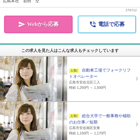
広島本社 岩田 空
276712


Webから応募
電話で応募
この求人を見た人はこんな求人もチェックしています
自動車工場でフォークリフ
トオペレーター
広島市安佐北区三入
時給 1,250円 ～ 1,500円
総合大学で一般事務や補助
のお仕事／短期
広島市安佐南区安東
時給 1,150円 ～ 1,170円